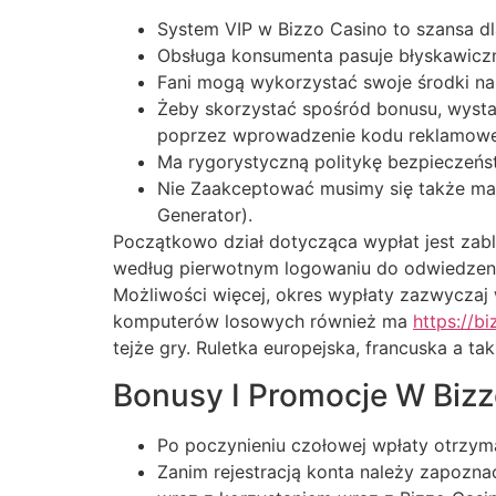
System VIP w Bizzo Casino to szansa 
Obsługa konsumenta pasuje błyskawiczn
Fani mogą wykorzystać swoje środki na
Żeby skorzystać spośród bonusu, wystar
poprzez wprowadzenie kodu reklamow
Ma rygorystyczną politykę bezpieczeńs
Nie Zaakceptować musimy się także m
Generator).
Początkowo dział dotycząca wypłat jest zab
według pierwotnym logowaniu do odwiedzenia 
Możliwości więcej, okres wypłaty zazwyczaj
komputerów losowych również ma
https://b
tejże gry. Ruletka europejska, francuska a 
Bonusy I Promocje W Bizz
Po poczynieniu czołowej wpłaty otrzy
Zanim rejestracją konta należy zapozn