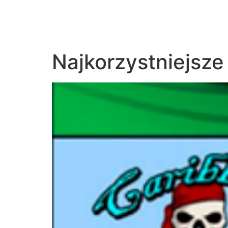
Najkorzystniejsze