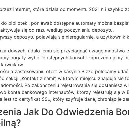
rzez internet, które działa od momentu 2021 r. i szybko
 do biblioteki, ponieważ dostępne automaty można bezpła
 aktywuje się od razu według poczynieniu depozytu.
ąwszy depozytu pojawiają się nieregularnie, a użytkownik
azardowych, udało jemu się przyciągnąć uwagę mnóstwo e
adamy bogaty wybór dostępnych konsol i zaprezentujemy bo
ytkowników.
ci o zastosowaniu ofert w kasynie Bizzo polecamy udać
sekcji „Kontakt z nami”, w którym miejscu znajduje się f
wiadomości. Po zakończeniu rejestrowania się dostaniesz
wo konta bankowego internautów, którzy rejestrują się w B
est to certyfikat SSL, który szyfruje dane, chroniąc je z
czenia Jak Do Odwiedzenia B
ilną?