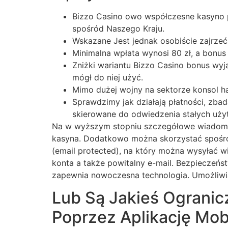
Bizzo Casino owo współczesne kasyno p
spośród Naszego Kraju.
Wskazane Jest jednak osobiście zajrzeć
Minimalna wpłata wynosi 80 zł, a bonus
Zniżki wariantu Bizzo Casino bonus wyj
mógł do niej użyć.
Mimo dużej wojny na sektorze konsol h
Sprawdzimy jak działają płatności, zb
skierowane do odwiedzenia stałych uż
Na w wyższym stopniu szczegółowe wiadomoś
kasyna. Dodatkowo można skorzystać spośród 
(email protected), na który można wysyłać 
konta a także powitalny e-mail. Bezpieczeńst
zapewnia nowoczesna technologia. Umożliwia j
Lub Są Jakieś Ograni
Poprzez Aplikację Mob