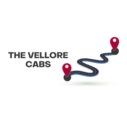
Skip
to
content