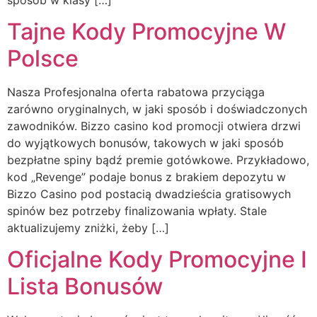
Tajne Kody Promocyjne W
Polsce
Nasza Profesjonalna oferta rabatowa przyciąga
zarówno oryginalnych, w jaki sposób i doświadczonych
zawodników. Bizzo casino kod promocji otwiera drzwi
do wyjątkowych bonusów, takowych w jaki sposób
bezpłatne spiny bądź premie gotówkowe. Przykładowo,
kod „Revenge” podaje bonus z brakiem depozytu w
Bizzo Casino pod postacią dwadzieścia gratisowych
spinów bez potrzeby finalizowania wpłaty. Stale
aktualizujemy zniżki, żeby […]
Oficjalne Kody Promocyjne I
Lista Bonusów