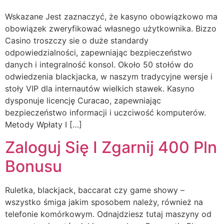
Wskazane Jest zaznaczyć, że kasyno obowiązkowo ma
obowiązek zweryfikować własnego użytkownika. Bizzo
Casino troszczy sie o duże standardy
odpowiedzialności, zapewniając bezpieczeństwo
danych i integralność konsol. Około 50 stołów do
odwiedzenia blackjacka, w naszym tradycyjne wersje i
stoły VIP dla internautów wielkich stawek. Kasyno
dysponuje licencję Curacao, zapewniając
bezpieczeństwo informacji i uczciwość komputerów.
Metody Wpłaty I […]
Zaloguj Się I Zgarnij 400 Pln
Bonusu
Ruletka, blackjack, baccarat czy game showy –
wszystko śmiga jakim sposobem należy, również na
telefonie komórkowym. Odnajdziesz tutaj maszyny od