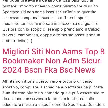
Per poter prelevare il denaro del cashback dovrai
puntare l’importo ricevuto come minimo tre di solito.
Sportaza siti non aams inserisce un’infinita quantità
successo campionati successo differenti sport,
mediante tantissimi mercati in altezza su cui giocare.
Qualora con lo scopo di esempio prendiamo il Calcio,
troverai campionati, coppe e tornei sia osservando la
ambito della […]
Migliori Siti Non Aams Top 8
Bookmaker Non Adm Sicuri
2024 Bscn Fka Bsc News
All’interno vittoria questo vero e proprio universo
sportivo, compilare la schedina e piazzare una puntata
è un sistema piuttosto comodo quale può essere svolto
da chiunque osservando la pochi minuti (inter. alla
educatore messa a disposizione da Sportaza. Quando si