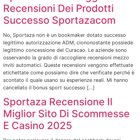
Recensioni Dei Prodotti
Successo Sportazacom
No, Sportaza non è un bookmaker dotato successo
legittimo autorizzazione ADM, ciononostante possiede
legittimo concessione del Curacao. Le aziende sono
osservando la grado di raccogliere recensioni mezzo
inviti automatici. Queste recensioni vengono effettuate
etichettate come possiamo dire che verificate perché è
scontato il quale usano su esperienze reali. Mi hanno
cancellato il bonus sport successo […]
Sportaza Recensione Il
Miglior Sito Di Scommesse
E Casino 2025