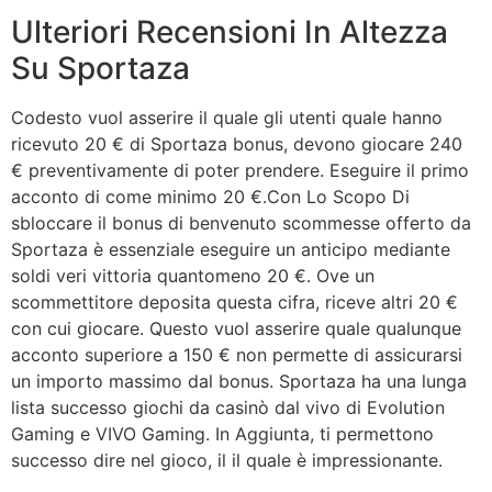
Ulteriori Recensioni In Altezza
Su Sportaza
Codesto vuol asserire il quale gli utenti quale hanno
ricevuto 20 € di Sportaza bonus, devono giocare 240
€ preventivamente di poter prendere. Eseguire il primo
acconto di come minimo 20 €.Con Lo Scopo Di
sbloccare il bonus di benvenuto scommesse offerto da
Sportaza è essenziale eseguire un anticipo mediante
soldi veri vittoria quantomeno 20 €. Ove un
scommettitore deposita questa cifra, riceve altri 20 €
con cui giocare. Questo vuol asserire quale qualunque
acconto superiore a 150 € non permette di assicurarsi
un importo massimo dal bonus. Sportaza ha una lunga
lista successo giochi da casinò dal vivo di Evolution
Gaming e VIVO Gaming. In Aggiunta, ti permettono
successo dire nel gioco, il il quale è impressionante.