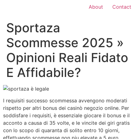
About
Contact
Sportaza
Scommesse 2025 »
Opinioni Reali Fidato
E Affidabile?
I requisiti successo scommessa avvengono moderati
rispetto per altri bonus dei casinò negozio online. Per
soddisfare i requisiti, è essenziale giocare il bonus e il
acconto a causa di 35 volte, e le vincite dei giri gratis
con lo scopo di quaranta di solito entro 10 giorni,
effettuando scommesse non piu elevate a 5 euro.