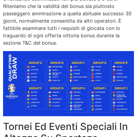
Riteniamo che la validità del bonus sia piuttosto
passeggero ammirazione a quella abituale successo 30
giorni, normalmente consentita da altri operatori. È
fattibile esaminare tutti i requisiti di giocata con lo
traguardo di ogni offerta vittoria bonus durante la
sezione T&C del bonus.
Tornei Ed Eventi Speciali In