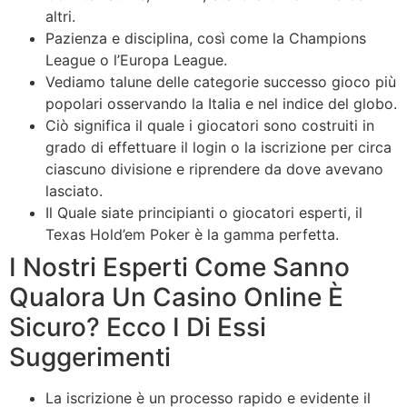
altri.
Pazienza e disciplina, così come la Champions
League o l’Europa League.
Vediamo talune delle categorie successo gioco più
popolari osservando la Italia e nel indice del globo.
Ciò significa il quale i giocatori sono costruiti in
grado di effettuare il login o la iscrizione per circa
ciascuno divisione e riprendere da dove avevano
lasciato.
Il Quale siate principianti o giocatori esperti, il
Texas Hold’em Poker è la gamma perfetta.
I Nostri Esperti Come Sanno
Qualora Un Casino Online È
Sicuro? Ecco I Di Essi
Suggerimenti
La iscrizione è un processo rapido e evidente il