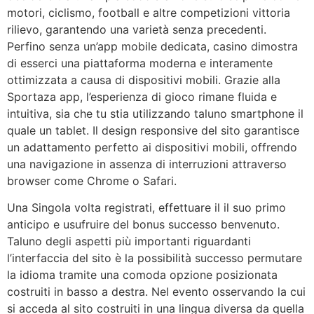
motori, ciclismo, football e altre competizioni vittoria
rilievo, garantendo una varietà senza precedenti.
Perfino senza un’app mobile dedicata, casino dimostra
di esserci una piattaforma moderna e interamente
ottimizzata a causa di dispositivi mobili. Grazie alla
Sportaza app, l’esperienza di gioco rimane fluida e
intuitiva, sia che tu stia utilizzando taluno smartphone il
quale un tablet. Il design responsive del sito garantisce
un adattamento perfetto ai dispositivi mobili, offrendo
una navigazione in assenza di interruzioni attraverso
browser come Chrome o Safari.
Una Singola volta registrati, effettuare il il suo primo
anticipo e usufruire del bonus successo benvenuto.
Taluno degli aspetti più importanti riguardanti
l’interfaccia del sito è la possibilità successo permutare
la idioma tramite una comoda opzione posizionata
costruiti in basso a destra. Nel evento osservando la cui
si acceda al sito costruiti in una lingua diversa da quella