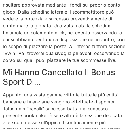
risultare approvata mediante i fondi sul proprio conto
gioco. Dalla schedina laterale il scommettitore può
vedere la potenziale successo preventivamente di
confermare la giocata. Una volta nata la schedina,
finiamola un solamente click, nel evento osservando la
cui si abbiano dei fondi a disposizione nel incontro, con
lo scopo di piazzare la posta. All’interno tuttora sezione
“Bwin live” troverai qualsivoglia gli eventi osservando la
corso sui quali puoi piazzare le tue scommesse live.
Mi Hanno Cancellato Il Bonus
Sport Di…
Appunto, una vasta gamma vittoria tutte le più entità
bancarie e finanziarie vengono effettuate disponibili.
Taluno dei “cavalli” successo battaglia successo
presente bookmaker è senz’altro è la sezione dedicata
alle scommesse sull’ippica. I continuamente più