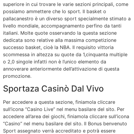
superiore in cui trovare le varie sezioni principali, come
possiamo ammettere che lo sport. Il basket o
pallacanestro è un diverso sport specialmente stimato a
livello mondiale, accompagnamento perfino da tanti
italiani. Molte quote osservando la questa sezione
dedicata sono relative alla massima competizione
successo basket, cioè la NBA. Il requisito vittoria
scommessa in altezza su quote da 1,cinquanta multiple
o 2,0 singole infatti non è l’unico elemento da
annoverare anteriormente dell’attivazione di questa
promozione.
Sportaza Casinò Dal Vivo
Per accedere a questa sezione, finiamola cliccare
sull’icona “Casino Live” nel menu basilare del sito. Per
accedere all’area dei giochi, finiamola cliccare sull’icona
“Casino” nel menu basilare del sito. Il Bonus benvenuto
Sport assegnato verrà accreditato e potrà essere