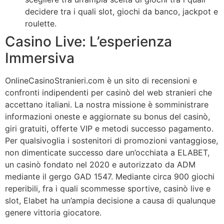
decidere tra i quali slot, giochi da banco, jackpot e
roulette.
Casino Live: L’esperienza
Immersiva
OnlineCasinoStranieri.com è un sito di recensioni e
confronti indipendenti per casinò del web stranieri che
accettano italiani. La nostra missione è somministrare
informazioni oneste e aggiornate su bonus del casinò,
giri gratuiti, offerte VIP e metodi successo pagamento.
Per qualsivoglia i sostenitori di promozioni vantaggiose,
non dimenticate successo dare un’occhiata a ELABET,
un casinò fondato nel 2020 e autorizzato da ADM
mediante il gergo GAD 1547. Mediante circa 900 giochi
reperibili, fra i quali scommesse sportive, casinò live e
slot, Elabet ha un’ampia decisione a causa di qualunque
genere vittoria giocatore.