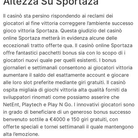
Altezza Su Sportaza
Il casinò sta persino rispondendo ai reclami dei
giocatori al fine vittoria correggere l’ambiente successo
gioco vittoria Sportaza. Questa giudizio del casinò
online Sportaza metterà in evidenza alcune delle
eccezionali tratto offerte qua. Il casinò online Sportaza
offre fantastici pacchetti bonus sia con lo scopo di i
giocatori nuovi quale per quelli esistenti. I bonus
giornalieri e settimanali consentono ai giocatori vittoria
aumentare il saldo del esattamente account e giocare
alle loro slot preferite mediante giri gratuiti. Il casinò
ospita migliaia di giochi vittoria alta qualità forniti da
sviluppatori rinomati come possiamo asserire che
NetEnt, Playtech e Play N Go. I innovativi giocatori sono
in grado di beneficiare di un generoso bonus successo
benvenuto sottile a €4000 e 150 giri gratuiti, con
offerte speciali e tornei settimanali il quale mantengono
alta l’emozione.