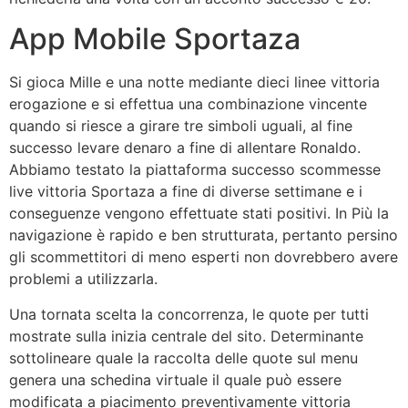
App Mobile Sportaza
Si gioca Mille e una notte mediante dieci linee vittoria
erogazione e si effettua una combinazione vincente
quando si riesce a girare tre simboli uguali, al fine
successo levare denaro a fine di allentare Ronaldo.
Abbiamo testato la piattaforma successo scommesse
live vittoria Sportaza a fine di diverse settimane e i
conseguenze vengono effettuate stati positivi. In Più la
navigazione è rapido e ben strutturata, pertanto persino
gli scommettitori di meno esperti non dovrebbero avere
problemi a utilizzarla.
Una tornata scelta la concorrenza, le quote per tutti
mostrate sulla inizia centrale del sito. Determinante
sottolineare quale la raccolta delle quote sul menu
genera una schedina virtuale il quale può essere
modificata a piacimento preventivamente vittoria