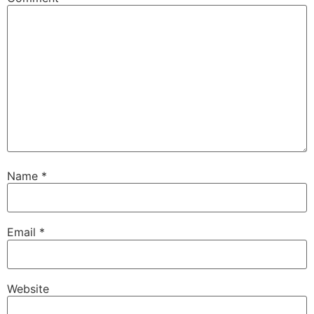
Name
*
Email
*
Website