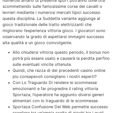
numerosi amanti di presente sport potranno divertirsi
scommettendo sulle famosissime corse dei cavalli o
levrieri mediante i numerosi mercati tipici successo
questa disciplina. La Suddetta variante aggiunge al
gioco tradizionale delle tratto elettrizzanti che
migliorano l’esperienza vittoria gioco. I giocatori sono
osservando la grado di aspettarsi immagini successo
alta qualità e un gioco coinvolgente.
Allo chiudersi vittoria questo periodo, il bonus non
potrà più essere usato e causerà la perdita perfino
sulle eventuali vincite ottenute.
Quindi, che razza di dei precedenti casino online
piu consapevoli consigliano i nostri esperti?
Con Lo Traguardo Di rendere le scommesse
emozionanti e far progredire il rating vittoria
Sportaza, l’operatore ha aggiunto diversi generi
alimentari con lo traguardo di le scommesse.
Sportaza Confusione Del Web permette successo
scegliere tra un’ampia scelta di giochi tra i quali