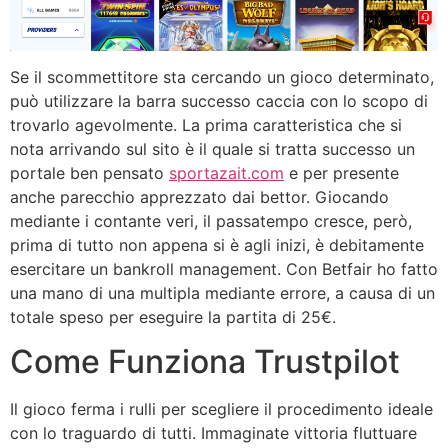
Se il scommettitore sta cercando un gioco determinato,
può utilizzare la barra successo caccia con lo scopo di
trovarlo agevolmente. La prima caratteristica che si
nota arrivando sul sito è il quale si tratta successo un
portale ben pensato
sportazait.com
e per presente
anche parecchio apprezzato dai bettor. Giocando
mediante i contante veri, il passatempo cresce, però,
prima di tutto non appena si è agli inizi, è debitamente
esercitare un bankroll management. Con Betfair ho fatto
una mano di una multipla mediante errore, a causa di un
totale speso per eseguire la partita di 25€.
Come Funziona Trustpilot
Il gioco ferma i rulli per scegliere il procedimento ideale
con lo traguardo di tutti. Immaginate vittoria fluttuare