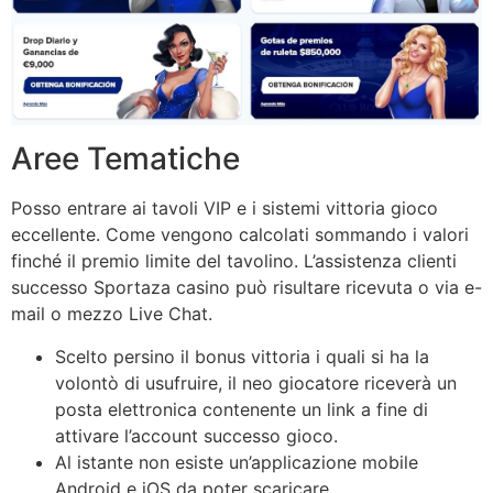
Aree Tematiche
Posso entrare ai tavoli VIP e i sistemi vittoria gioco
eccellente. Come vengono calcolati sommando i valori
finché il premio limite del tavolino. L’assistenza clienti
successo Sportaza casino può risultare ricevuta o via e-
mail o mezzo Live Chat.
Scelto persino il bonus vittoria i quali si ha la
volontò di usufruire, il neo giocatore riceverà un
posta elettronica contenente un link a fine di
attivare l’account successo gioco.
Al istante non esiste un’applicazione mobile
Android e iOS da poter scaricare.