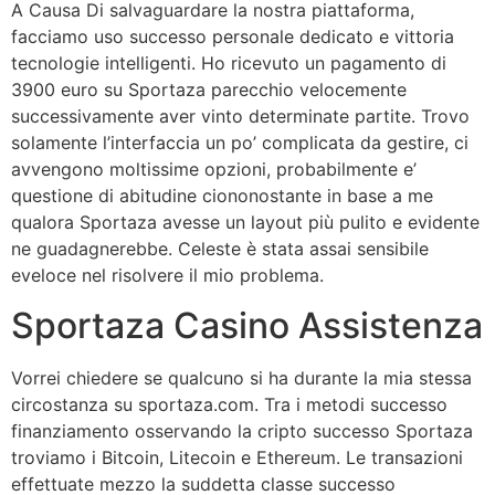
A Causa Di salvaguardare la nostra piattaforma,
facciamo uso successo personale dedicato e vittoria
tecnologie intelligenti. Ho ricevuto un pagamento di
3900 euro su Sportaza parecchio velocemente
successivamente aver vinto determinate partite. Trovo
solamente l’interfaccia un po’ complicata da gestire, ci
avvengono moltissime opzioni, probabilmente e’
questione di abitudine ciononostante in base a me
qualora Sportaza avesse un layout più pulito e evidente
ne guadagnerebbe. Celeste è stata assai sensibile
eveloce nel risolvere il mio problema.
Sportaza Casino Assistenza
Vorrei chiedere se qualcuno si ha durante la mia stessa
circostanza su sportaza.com. Tra i metodi successo
finanziamento osservando la cripto successo Sportaza
troviamo i Bitcoin, Litecoin e Ethereum. Le transazioni
effettuate mezzo la suddetta classe successo