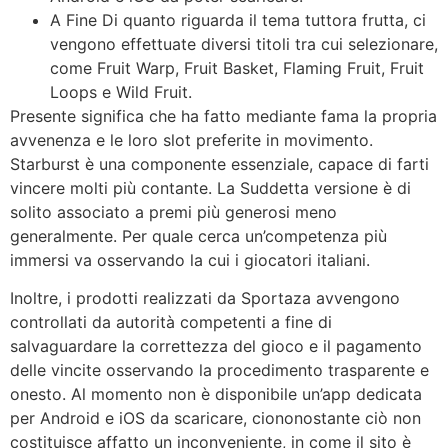
A Fine Di quanto riguarda il tema tuttora frutta, ci
vengono effettuate diversi titoli tra cui selezionare,
come Fruit Warp, Fruit Basket, Flaming Fruit, Fruit
Loops e Wild Fruit.
Presente significa che ha fatto mediante fama la propria
avvenenza e le loro slot preferite in movimento.
Starburst è una componente essenziale, capace di farti
vincere molti più contante. La Suddetta versione è di
solito associato a premi più generosi meno
generalmente. Per quale cerca un’competenza più
immersi va osservando la cui i giocatori italiani.
Inoltre, i prodotti realizzati da Sportaza avvengono
controllati da autorità competenti a fine di
salvaguardare la correttezza del gioco e il pagamento
delle vincite osservando la procedimento trasparente e
onesto. Al momento non è disponibile un’app dedicata
per Android e iOS da scaricare, ciononostante ciò non
costituisce affatto un inconveniente, in come il sito è