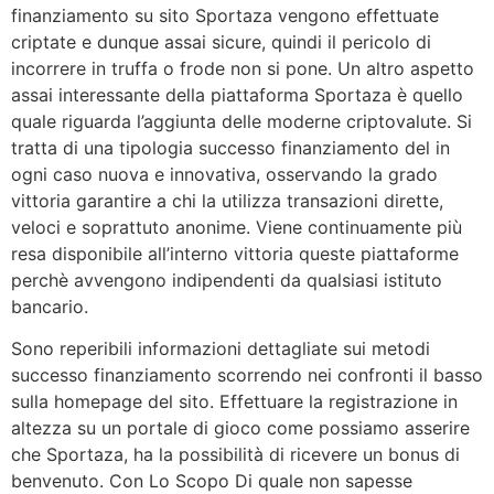
finanziamento su sito Sportaza vengono effettuate
criptate e dunque assai sicure, quindi il pericolo di
incorrere in truffa o frode non si pone. Un altro aspetto
assai interessante della piattaforma Sportaza è quello
quale riguarda l’aggiunta delle moderne criptovalute. Si
tratta di una tipologia successo finanziamento del in
ogni caso nuova e innovativa, osservando la grado
vittoria garantire a chi la utilizza transazioni dirette,
veloci e soprattuto anonime. Viene continuamente più
resa disponibile all’interno vittoria queste piattaforme
perchè avvengono indipendenti da qualsiasi istituto
bancario.
Sono reperibili informazioni dettagliate sui metodi
successo finanziamento scorrendo nei confronti il basso
sulla homepage del sito. Effettuare la registrazione in
altezza su un portale di gioco come possiamo asserire
che Sportaza, ha la possibilità di ricevere un bonus di
benvenuto. Con Lo Scopo Di quale non sapesse