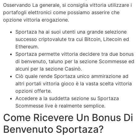
Osservando La generale, si consiglia vittoria utilizzare i
portafogli elettronici come possiamo asserire che
opzione vittoria erogazione.
Sportaza ha ai suoi utenti una grande selezione
successo criptovalute tra cui Bitcoin, Litecoin ed
Ethereum.
Sportaza permette vittoria decidere tra due bonus
di benvenuto, taluno per la sezione Scommesse ed
alcuni per la sezione Casinò.
Ciò quale rende Sportaza unico ammirazione ad
altri portali vittoria gioco è la vasta scelta vittoria
opzioni offerte.
Accedere a la suddetta sezione su Sportaza
Scommesse live è realmente semplice.
Come Ricevere Un Bonus Di
Benvenuto Sportaza?