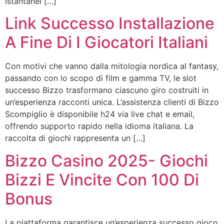
istantanei […]
Link Successo Installazione
A Fine Di I Giocatori Italiani
Con motivi che vanno dalla mitologia nordica al fantasy,
passando con lo scopo di film e gamma TV, le slot
successo Bizzo trasformano ciascuno giro costruiti in
un’esperienza racconti unica. L’assistenza clienti di Bizzo
Scompiglio è disponibile h24 via live chat e email,
offrendo supporto rapido nella idioma italiana. La
raccolta di giochi rappresenta un […]
Bizzo Casino 2025- Giochi
Bizzi E Vincite Con 100 Di
Bonus
La piattaforma garantisce un’esperienza successo gioco