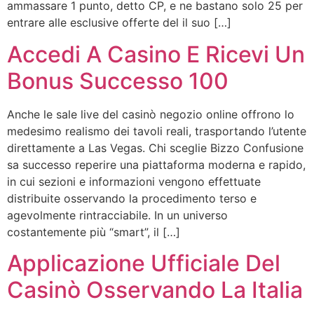
ammassare 1 punto, detto CP, e ne bastano solo 25 per
entrare alle esclusive offerte del il suo […]
Accedi A Casino E Ricevi Un
Bonus Successo 100
Anche le sale live del casinò negozio online offrono lo
medesimo realismo dei tavoli reali, trasportando l’utente
direttamente a Las Vegas. Chi sceglie Bizzo Confusione
sa successo reperire una piattaforma moderna e rapido,
in cui sezioni e informazioni vengono effettuate
distribuite osservando la procedimento terso e
agevolmente rintracciabile. In un universo
costantemente più “smart”, il […]
Applicazione Ufficiale Del
Casinò Osservando La Italia