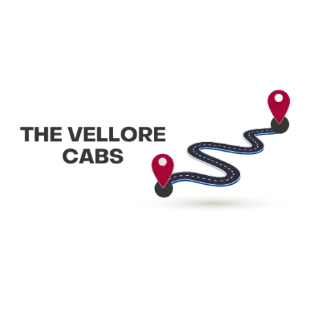
Skip
to
content