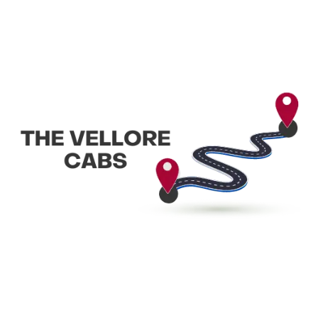
Skip
to
content