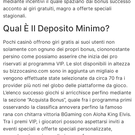
mediante incentivi il quale spaziano dai bonus successo
acconto ai giri gratuiti, magro a offerte speciali
stagionali.
Qual È Il Deposito Minimo?
Pochi casinò offrono giri gratis ai suoi utenti non
solamente con ognuno dei propri bonus, ciononostante
persino come possiamo asserire che inizia dei pro
riservati al programma VIP. Le slot disponibili in altezza
su bizzocasino.com sono in aggiunta un migliaio e
vengono effettuate state selezionate da circa 70 fra i
provider più noti nel globo delle piattaforme da gioco.
L’elenco successo giochi si arricchisce perfino mediante
la sezione “Acquista Bonus”, quale fra i programma primi
osservando la classifica annovera perfino la famoso
rana con chitarra vittoria BGaming con Aloha King Elvis.
Tra i premi VIP, i giocatori possono aspettarsi inviti a
eventi speciali e offerte speciali personalizzate,