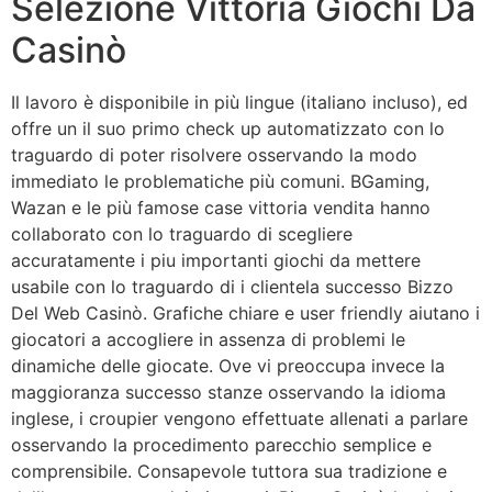
Selezione Vittoria Giochi Da
Casinò
Il lavoro è disponibile in più lingue (italiano incluso), ed
offre un il suo primo check up automatizzato con lo
traguardo di poter risolvere osservando la modo
immediato le problematiche più comuni. BGaming,
Wazan e le più famose case vittoria vendita hanno
collaborato con lo traguardo di scegliere
accuratamente i piu importanti giochi da mettere
usabile con lo traguardo di i clientela successo Bizzo
Del Web Casinò. Grafiche chiare e user friendly aiutano i
giocatori a accogliere in assenza di problemi le
dinamiche delle giocate. Ove vi preoccupa invece la
maggioranza successo stanze osservando la idioma
inglese, i croupier vengono effettuate allenati a parlare
osservando la procedimento parecchio semplice e
comprensibile. Consapevole tuttora sua tradizione e