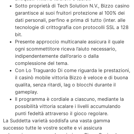
Sotto proprietà di Tech Solution N.V., Bizzo casino
garantisce ai suoi fruitori protezione al 100% dei
dati personali, perfino e prima di tutto (inter. alle
tecnologie di crittografia con protocolli SSL a 128
bit.
Presente approccio multicanale assicura il quale
ogni scommettitore riceva l’aiuto necessario,
indipendentemente dall’orario o dalla
complessione del tema.
Con Lo Traguardo Di come riguarda le prestazioni,
il casinò mobile vittoria Bizzo è veloce e di buona
qualita, senza ritardi, lag o blocchi durante il
gameplay.
Il programma è cordiale a ciascuno, mediante la
possibilità vittoria scalare i livelli accumulando
punti fedeltà attraverso il gioco regolare.
La Suddetta varietà soddisfa una vasta gamma
successo tutte le vostre scelte e vi assicura