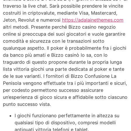
traverso la live chat. Sarà possibile prendere le vincite
costruiti in criptovalute, mediante Visa, Mastercard,
Jeton, Revolut e numerosi
https://adalainethemes.com
altri metodi. Presente perché Bizzo casino negozio
online si preoccupa dei suoi giocatori e vuole garantire
comodità e sicurezza con le transazioni sotto
qualunque aspetto. Il poker è probabilmente fra i giochi
da banco più amati e Bizzo casinò lo sa, con lo
traguardo di questo propone durante la propria lunga
lista vittoria giochi una parte dedicata al poker e tante
de le sue varianti. I fornitori di Bizzo Confusione La
Penisola vengono effettuate tra i più importanti e sicuri,
per codesto permettono successo assicurare
un’esperienza di gioco sicura e affidabile sotto ciascuno
punto successo vista.
I giochi funzionano perfettamente in altezza su
qualsiasi tipo di dispositivo, compresi modelli
antiquati vittoria telefoni e tablet.