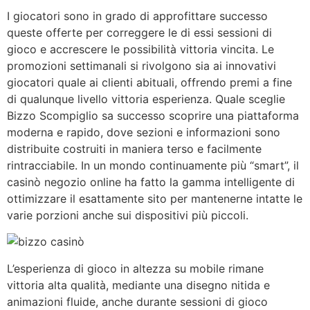
I giocatori sono in grado di approfittare successo
queste offerte per correggere le di essi sessioni di
gioco e accrescere le possibilità vittoria vincita. Le
promozioni settimanali si rivolgono sia ai innovativi
giocatori quale ai clienti abituali, offrendo premi a fine
di qualunque livello vittoria esperienza. Quale sceglie
Bizzo Scompiglio sa successo scoprire una piattaforma
moderna e rapido, dove sezioni e informazioni sono
distribuite costruiti in maniera terso e facilmente
rintracciabile. In un mondo continuamente più “smart”, il
casinò negozio online ha fatto la gamma intelligente di
ottimizzare il esattamente sito per mantenerne intatte le
varie porzioni anche sui dispositivi più piccoli.
L’esperienza di gioco in altezza su mobile rimane
vittoria alta qualità, mediante una disegno nitida e
animazioni fluide, anche durante sessioni di gioco