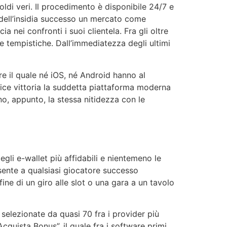
ldi veri. Il procedimento è disponibile 24/7 e
 dell’insidia successo un mercato come
 nei confronti i suoi clientela. Fra gli oltre
 le tempistiche. Dall’immediatezza degli ultimi
e il quale né iOS, né Android hanno al
rice vittoria la suddetta piattaforma moderna
no, appunto, la stessa nitidezza con le
egli e-wallet più affidabili e nientemeno le
onsente a qualsiasi giocatore successo
ne di un giro alle slot o una gara a un tavolo
selezionate da quasi 70 fra i provider più
cquista Bonus”, il quale fra i software primi