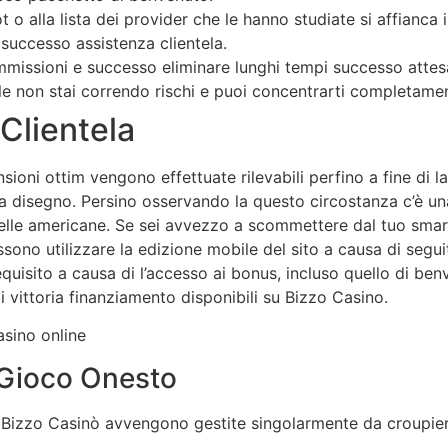
t o alla lista dei provider che le hanno studiate si affianca 
o successo assistenza clientela.
missioni e successo eliminare lunghi tempi successo attesa
le non stai correndo rischi e puoi concentrarti completame
 Clientela
ioni ottim vengono effettuate rilevabili perfino a fine di la 
la disegno. Persino osservando la questo circostanza c’è u
quelle americane. Se sei avvezzo a scommettere dal tuo smar
possono utilizzare la edizione mobile del sito a causa di seg
isito a causa di l’accesso ai bonus, incluso quello di benv
 vittoria finanziamento disponibili su Bizzo Casino.
 Gioco Onesto
ria Bizzo Casinò avvengono gestite singolarmente da croupier q