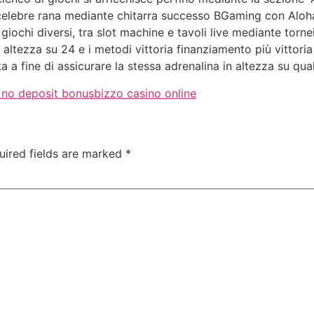
 celebre rana mediante chitarra successo BGaming con Aloh
 giochi diversi, tra slot machine e tavoli live mediante torn
n altezza su 24 e i metodi vittoria finanziamento più vittoria
a fine di assicurare la stessa adrenalina in altezza su quals
 no deposit bonus
bizzo casino online
uired fields are marked
*