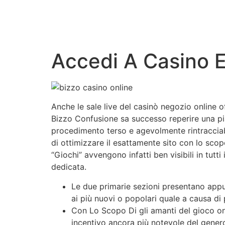
Accedi A Casino 
Anche le sale live del casinò negozio online o
Bizzo Confusione sa successo reperire una pi
procedimento terso e agevolmente rintracciabil
di ottimizzare il esattamente sito con lo scopo
“Giochi” avvengono infatti ben visibili in tut
dedicata.
Le due primarie sezioni presentano appu
ai più nuovi o popolari quale a causa di p
Con Lo Scopo Di gli amanti del gioco on
incentivo ancora più notevole del gene