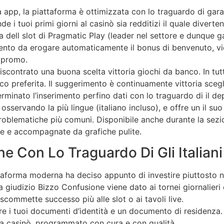
p, la piattaforma è ottimizzata con lo traguardo di garantir
 i tuoi primi giorni al casinò sia redditizi il quale divertent
 dell slot di Pragmatic Play (leader nel settore e dunque ga
ento da erogare automaticamente il bonus di benvenuto, vice
e promo.
iscontrato una buona scelta vittoria giochi da banco. In tut
o preferita. Il suggerimento è continuamente vittoria scegl
minato l’inserimento perfino dati con lo traguardo di il dep
e osservando la più lingue (italiano incluso), e offre un il 
lematiche più comuni. Disponibile anche durante la sezione 
re e accompagnate da grafiche pulite.
e Con Lo Traguardo Di Gli Italiani
aforma moderna ha deciso appunto di investire piuttosto nel
ta giudizio Bizzo Confusione viene dato ai tornei giornalieri
commette successo più alle slot o ai tavoli live.
re i tuoi documenti d’identità e un documento di residenza.
toria casinò, programmato con cura e con qualità.