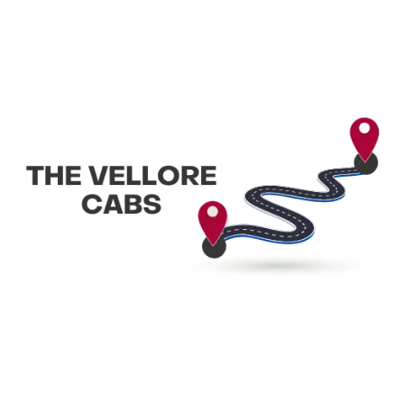
Skip
to
content