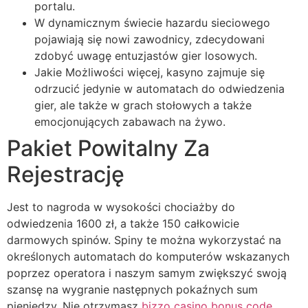
portalu.
W dynamicznym świecie hazardu sieciowego
pojawiają się nowi zawodnicy, zdecydowani
zdobyć uwagę entuzjastów gier losowych.
Jakie Możliwości więcej, kasyno zajmuje się
odrzucić jedynie w automatach do odwiedzenia
gier, ale także w grach stołowych a także
emocjonujących zabawach na żywo.
Pakiet Powitalny Za
Rejestrację
Jest to nagroda w wysokości chociażby do
odwiedzenia 1600 zł, a także 150 całkowicie
darmowych spinów. Spiny te można wykorzystać na
określonych automatach do komputerów wskazanych
poprzez operatora i naszym samym zwiększyć swoją
szansę na wygranie następnych pokaźnych sum
pieniędzy. Nie otrzymasz
bizzo casino bonus code