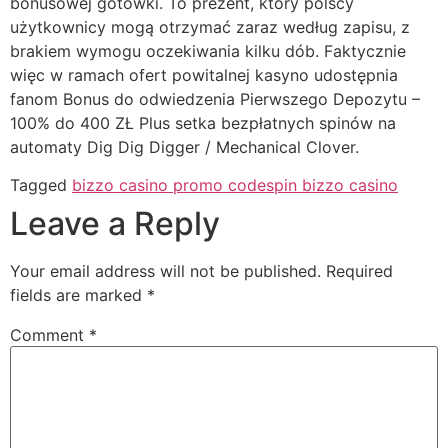
bonusowej gotówki. To prezent, który polscy
użytkownicy mogą otrzymać zaraz według zapisu, z
brakiem wymogu oczekiwania kilku dób. Faktycznie
więc w ramach ofert powitalnej kasyno udostępnia
fanom Bonus do odwiedzenia Pierwszego Depozytu –
100% do 400 ZŁ Plus setka bezpłatnych spinów na
automaty Dig Dig Digger / Mechanical Clover.
Tagged
bizzo casino promo code
spin bizzo casino
Leave a Reply
Your email address will not be published.
Required
fields are marked
*
Comment
*