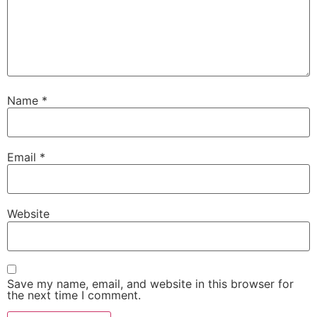
Name
*
Email
*
Website
Save my name, email, and website in this browser for
the next time I comment.