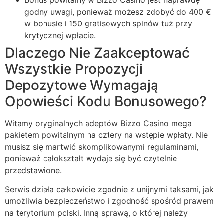
Bonus powitalny w Bizzo Casino jest naprawdę
godny uwagi, ponieważ możesz zdobyć do 400 €
w bonusie i 150 gratisowych spinów tuż przy
krytycznej wpłacie.
Dlaczego Nie Zaakceptować
Wszystkie Propozycji
Depozytowe Wymagają
Opowieści Kodu Bonusowego?
Witamy oryginalnych adeptów Bizzo Casino mega
pakietem powitalnym na cztery na wstępie wpłaty. Nie
musisz się martwić skomplikowanymi regulaminami,
ponieważ całokształt wydaje się być czytelnie
przedstawione.
Serwis działa całkowicie zgodnie z unijnymi taksami, jak
umożliwia bezpieczeństwo i zgodność spośród prawem
na terytorium polski. Inną sprawą, o której należy