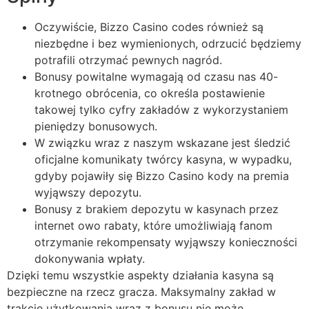
Oczywiście, Bizzo Casino codes również są
niezbędne i bez wymienionych, odrzucić będziemy
potrafili otrzymać pewnych nagród.
Bonusy powitalne wymagają od czasu nas 40-
krotnego obrócenia, co określa postawienie
takowej tylko cyfry zakładów z wykorzystaniem
pieniędzy bonusowych.
W związku wraz z naszym wskazane jest śledzić
oficjalne komunikaty twórcy kasyna, w wypadku,
gdyby pojawiły się Bizzo Casino kody na premia
wyjąwszy depozytu.
Bonusy z brakiem depozytu w kasynach przez
internet owo rabaty, które umożliwiają fanom
otrzymanie rekompensaty wyjąwszy konieczności
dokonywania wpłaty.
Dzięki temu wszystkie aspekty działania kasyna są
bezpieczne na rzecz gracza. Maksymalny zakład w
trakcie użytkowania wraz z bonusu nie może