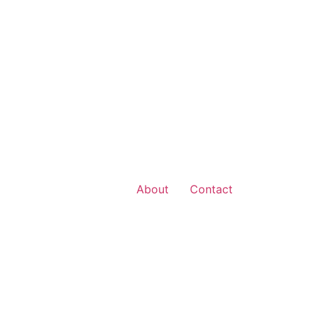
About
Contact