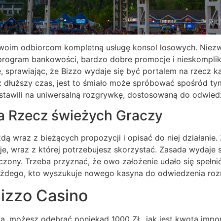
 swoim odbiorcom kompletną usługę konsol losowych. Niez
y program bankowości, bardzo dobre promocje i nieskompli
, sprawiając, że Bizzo wydaje się być portalem na rzecz k
 dłuższy czas, jest to śmiało może spróbować spośród tym
tawili na uniwersalną rozgrywkę, dostosowaną do odwied
a Rzecz świeżych Graczy
ą wraz z bieżących propozycji i opisać do niej działanie.
e, wraz z której potrzebujesz skorzystać. Zasada wydaje 
ony. Trzeba przyznać, że owo założenie udało się spełnić,
ażdego, kto wyszukuje nowego kasyna do odwiedzenia roz
izzo Casino
a, możesz odebrać poniekąd 1000 ZŁ, jak jest kwotą imponu