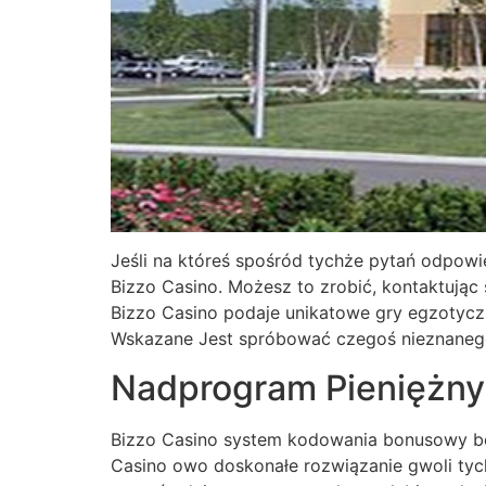
Jeśli na któreś spośród tychże pytań odpowie
Bizzo Casino. Możesz to zrobić, kontaktując
Bizzo Casino podaje unikatowe gry egzotyczn
Wskazane Jest spróbować czegoś nieznanego 
Nadprogram Pieniężny
Bizzo Casino system kodowania bonusowy będz
Casino owo doskonałe rozwiązanie gwoli tych