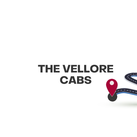
Skip
to
content