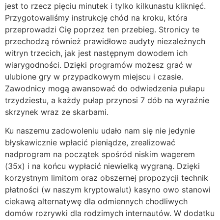
jest to rzecz pięciu minutek i tylko kilkunastu kliknięć.
Przygotowaliśmy instrukcję chód na kroku, która
przeprowadzi Cię poprzez ten przebieg. Stronicy te
przechodzą również prawidłowe audyty niezależnych
witryn trzecich, jak jest następnym dowodem ich
wiarygodności. Dzięki programów możesz grać w
ulubione gry w przypadkowym miejscu i czasie.
Zawodnicy mogą awansować do odwiedzenia pułapu
trzydziestu, a każdy pułap przynosi 7 dób na wyraźnie
skrzynek wraz ze skarbami.
Ku naszemu zadowoleniu udało nam się nie jedynie
błyskawicznie wpłacić pieniądze, zrealizować
nadprogram na początek spośród niskim wagerem
(35x) i na końcu wypłacić niewielką wygraną. Dzięki
korzystnym limitom oraz obszernej propozycji technik
płatności (w naszym kryptowalut) kasyno owo stanowi
ciekawą alternatywę dla odmiennych chodliwych
domów rozrywki dla rodzimych internautów. W dodatku