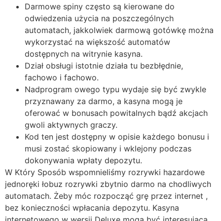
Darmowe spiny często są kierowane do
odwiedzenia użycia na poszczególnych
automatach, jakkolwiek darmową gotówkę można
wykorzystać na większość automatów
dostępnych na witrynie kasyna.
Dział obsługi istotnie działa tu bezbłędnie,
fachowo i fachowo.
Nadprogram owego typu wydaje się być zwykle
przyznawany za darmo, a kasyna mogą je
oferować w bonusach powitalnych bądź akcjach
gwoli aktywnych graczy.
Kod ten jest dostępny w opisie każdego bonusu i
musi zostać skopiowany i wklejony podczas
dokonywania wpłaty depozytu.
W Który Sposób wspomnieliśmy rozrywki hazardowe
jednoręki łobuz rozrywki zbytnio darmo na chodliwych
automatach. Żeby móc rozpocząć grę przez internet ,
bez konieczności wpłacania depozytu. Kasyna
internetowego w wersji Deluxe mogą być interesującą