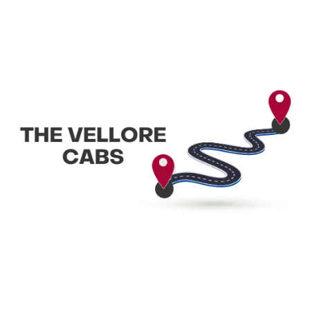
Skip
to
content