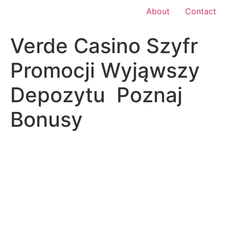
About
Contact
Verde Casino Szyfr
Promocji Wyjąwszy
Depozytu ️ Poznaj
Bonusy