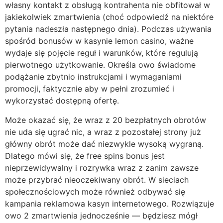
własny kontakt z obsługą kontrahenta nie obfitował w
jakiekolwiek zmartwienia (choć odpowiedź na niektóre
pytania nadeszła następnego dnia). Podczas używania
spośród bonusów w kasynie lemon casino, ważne
wydaje się pojęcie reguł i warunków, które regulują
pierwotnego użytkowanie. Określa owo świadome
podążanie zbytnio instrukcjami i wymaganiami
promocji, faktycznie aby w pełni zrozumieć i
wykorzystać dostępną ofertę.
Może okazać się, że wraz z 20 bezpłatnych obrotów
nie uda się ugrać nic, a wraz z pozostałej strony już
główny obrót może dać niezwykle wysoką wygraną.
Dlatego mówi się, że free spins bonus jest
nieprzewidywalny i rozrywka wraz z zanim zawsze
może przybrać nieoczekiwany obrót. W sieciach
społecznościowych może również odbywać się
kampania reklamowa kasyn internetowego. Rozwiązuje
owo 2 zmartwienia jednocześnie — będziesz mógł