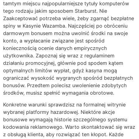
tamtym miejscu najpopularniejsze tytuły komputerów
tego rodzaju jakim sposobem Starburst. Nie
Zaakceptować potrzeba wiele, żeby zgarnąć bezpłatne
spiny w Kasynie Wazamba. Najczęściej po obróceniu
darmowym bonusem można uwolnić środki na swoje
konto, a wypłacanie związane jest spośród
koniecznością ocenie danych empirycznych
użytkownika. Zapoznaj się wraz z regulaminem
działaniu promocyjnej, głównie pod spodem kątem
optymalnych limitów wypłat, gdyż kasyna mogą
ograniczać wysokość wygranych spośród bezpłatnych
bonusów. Przedtem polecisz uwolenienie zdobytych
środków, musisz spełnić wymagania obrotowe.
Konkretne warunki sprawdzisz na formalnej witrynie
wybranej platformy hazardowej. Niektóre akcje
bonusowe wymagają historie szczególnego systemu
kodowania reklamowego. Warto skontaktować się wraz
z obsługą klienta, aby rozwiązać ten kłopot. Każde