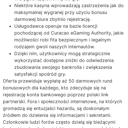
Niektóre kasyna wprowadzają zastrzeżenia jak do
maksymalnej wygranej przy użyciu bonusu
darmowej biura zbytnio rejestrację.
Usługodawca operuje na bazie licencji
pochodzącej od Curacao eGaming Authority, jakie
możliwości robi fita bezpiecznym i legalnym
rodzajem gwoli naszych internautów.
Dzięki nim, użytkownicy mogą strategicznie
wykorzystać dostępne zniżki do odwiedzenia
zbudowania swojego bankrolla i zwiększenia
satysfakcji spośród gry.
Oferta przewiduje wypłatę aż 50 darmowych rund
bonusowych dla każdego, kto zdecyduje się na
rejestrację konta bankowego poprzez polski link
partnerski. Fora i społeczności internetowe, na których
gromadzą się entuzjaści hazardu, są doskonałym
źródłem do dzielenia się informacjami i sekretami.
Członkowie ludzi forów często dzielą się bieżącymi