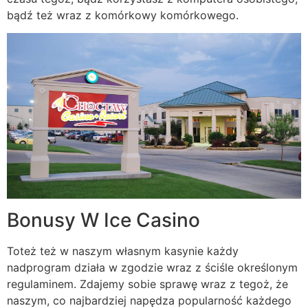
bądź też wraz z komórkowy komórkowego.
Bonusy W Ice Casino
Toteż też w naszym własnym kasynie każdy
nadprogram działa w zgodzie wraz z ściśle określonym
regulaminem. Zdajemy sobie sprawę wraz z tegoż, że
naszym, co najbardziej napędza popularność każdego