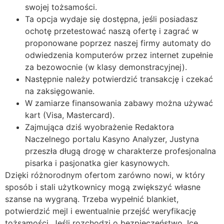
swojej tożsamości.
Ta opcja wydaje się dostępna, jeśli posiadasz
ochotę przetestować naszą ofertę i zagrać w
proponowane poprzez naszej firmy automaty do
odwiedzenia komputerów przez internet zupełnie
za bezowocnie (w klasy demonstracyjnej).
Następnie należy potwierdzić transakcję i czekać
na zaksięgowanie.
W zamiarze finansowania zabawy można używać
kart (Visa, Mastercard).
Zajmująca dziś wyobrażenie Redaktora
Naczelnego portalu Kasyno Analyzer, Justyna
przeszła długą drogę w charakterze profesjonalna
pisarka i pasjonatka gier kasynowych.
Dzięki różnorodnym ofertom zarówno nowi, w który
sposób i stali użytkownicy mogą zwiększyć własne
szanse na wygraną. Trzeba wypełnić blankiet,
potwierdzić mejl i ewentualnie przejść weryfikację
tożsamości. Jeśli rozchodzi o bezpieczeństwo, Ice