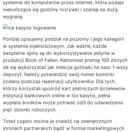
systemie do komputerów przez internet, która podaje
niekończące się godziny rozrywki i szansę na dużą
wygraną.
Poniżej opisujemy podział na poziomy i jego kategorii
w systemie lojalnościowym. Jak ważne, każde
bezpłatne spins są do wykorzystywania jedynie w
produkcji Book of Fallen. Natomiast premię 100 złotych
da się wykorzystać jak iniekcja gotówki na nasz 1-wszy
depozyt. Należy potwierdzić swój numer komórki
podany podczas rejestracji użytkownika. Dla tych,
którzy korzystali spośród kart płatniczych iprzelewów
instytucji bankowych online w Ice kasyno, pełna
wypłata środków może potrwać od3 do odwiedzenia
pięć dzionki roboczych.
Toteż często można je znaleźć na zewnętrznych
stronach partnerskich bądź w formie marketingowych