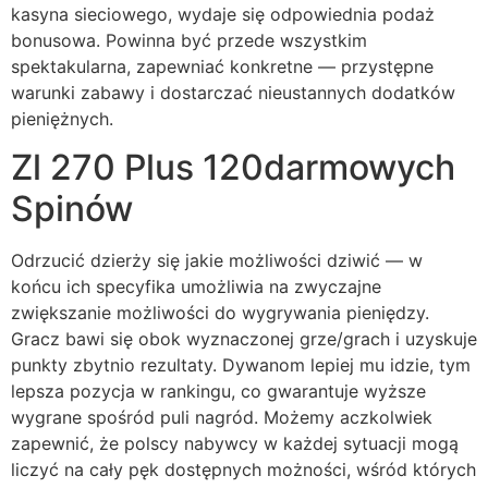
kasyna sieciowego, wydaje się odpowiednia podaż
bonusowa. Powinna być przede wszystkim
spektakularna, zapewniać konkretne — przystępne
warunki zabawy i dostarczać nieustannych dodatków
pieniężnych.
Zl 270 Plus 120darmowych
Spinów
Odrzucić dzierży się jakie możliwości dziwić — w
końcu ich specyfika umożliwia na zwyczajne
zwiększanie możliwości do wygrywania pieniędzy.
Gracz bawi się obok wyznaczonej grze/grach i uzyskuje
punkty zbytnio rezultaty. Dywanom lepiej mu idzie, tym
lepsza pozycja w rankingu, co gwarantuje wyższe
wygrane spośród puli nagród. Możemy aczkolwiek
zapewnić, że polscy nabywcy w każdej sytuacji mogą
liczyć na cały pęk dostępnych możności, wśród których