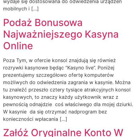
wydaje się dostosowana do odwiedzenia urządzeń
mobilnych i […]
Podaż Bonusowa
Najważniejszego Kasyna
Online
Poza Tym, w ofercie konsol znajdują się również
rozrywki kasynowe będąc “Kasyno live”. Poniżej
prezentujemy szczegółowo ofertę komputerów
możliwych do odwiedzenia zagrania w kasynie. Można
tu znaleźć przeszło cztery tysiące atrakcyjnych konsol
kasynowych, to znaczy każdy użytkownik wraz z
pewnością odnajdzie coś właściwego dla mojej dziurki.
W kasynie da się otrzymać nadprogram bez
konieczności wpłacania […]
Załóż Oryginalne Konto W