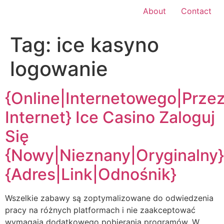
About
Contact
Tag:
ice kasyno
logowanie
{Online|Internetowego|Prze
Internet} Ice Casino Zaloguj
Się
{Nowy|Nieznany|Oryginalny}
{Adres|Link|Odnośnik}
Wszelkie zabawy są zoptymalizowane do odwiedzenia
pracy na różnych platformach i nie zaakceptować
wymagają dodatkowego pobierania programów. W