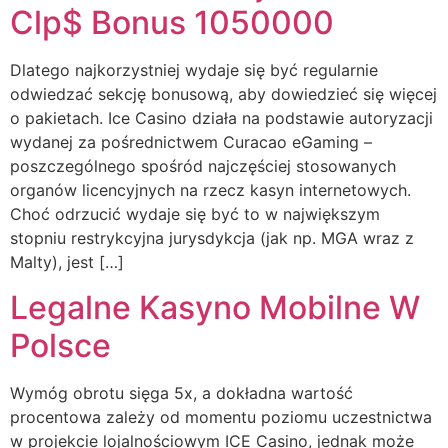
Clp$ Bonus 1050000
Dlatego najkorzystniej wydaje się być regularnie
odwiedzać sekcję bonusową, aby dowiedzieć się więcej
o pakietach. Ice Casino działa na podstawie autoryzacji
wydanej za pośrednictwem Curacao eGaming –
poszczególnego spośród najczęściej stosowanych
organów licencyjnych na rzecz kasyn internetowych.
Choć odrzucić wydaje się być to w największym
stopniu restrykcyjna jurysdykcja (jak np. MGA wraz z
Malty), jest […]
Legalne Kasyno Mobilne W
Polsce
Wymóg obrotu sięga 5x, a dokładna wartość
procentowa zależy od momentu poziomu uczestnictwa
w projekcie lojalnościowym ICE Casino, jednak może