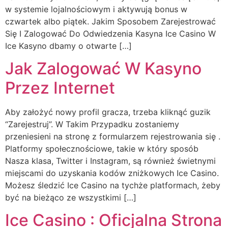
w systemie lojalnościowym i aktywują bonus w
czwartek albo piątek. Jakim Sposobem Zarejestrować
Się I Zalogować Do Odwiedzenia Kasyna Ice Casino W
Ice Kasyno dbamy o otwarte […]
Jak Zalogować W Kasyno
Przez Internet
Aby założyć nowy profil gracza, trzeba kliknąć guzik
“Zarejestruj”. W Takim Przypadku zostaniemy
przeniesieni na stronę z formularzem rejestrowania się .
Platformy społecznościowe, takie w który sposób
Nasza klasa, Twitter i Instagram, są również świetnymi
miejscami do uzyskania kodów zniżkowych Ice Casino.
Możesz śledzić Ice Casino na tychże platformach, żeby
być na bieżąco ze wszystkimi […]
Ice Casino ️: Oficjalna Strona