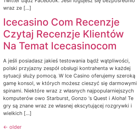
Twitter bądź Facebook. Jeśli logujesz się bezpośrednio
wraz ze […]
Icecasino Com Recenzje
Czytaj Recenzje Klientów
Na Temat Icecasinocom
A jeśli posiadasz jakieś testowania bądź wątpliwości,
polski przyjazny zespół obsługi kontrahenta w każdej
sytuacji służy pomocą. W Ice Casino oferujemy szeroką
gamę konsol, w których możesz cieszyć się darmowymi
spinami. Niektóre wraz z własnych najpopularniejszych
komputerów owo Starburst, Gonzo ‘s Quest i Aloha! Te
gry są znane wraz ze własnej ekscytującej rozgrywki i
wielkich […]
←
older