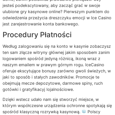
jesteś podekscytowany, aby zacząć grać w swoje
ulubione gry kasynowe online? Pierwszym punktem do
odwiedzenia przeżycia dreszczyku emocji w Ice Casino
jest zarejestrowanie konta bankowego.
Procedury Płatności
Według zalogowaniu się na konto w kasynie zobaczysz
ten sam złącze witryny głównej jakim sposobem zanim
logowaniem spośród jedyną różnicą, ikoną wraz z
naszym emailem w prawym górnym rogu. IceCasino
oferuje ekscytujące bonusy zarówno gwoli świeżych, w
jaki to sposób i stałych zawodników. Promocje te
obejmują mecze depozytowe, darmowe spiny, ruch
gotówki i gratyfikacyj lojalnościowe.
Dzięki wstecz udało nam się stworzyć miejsce, w
którym współczesne urządzenia ochronne spotykają się
spośród klasyczną rozrywką kasynową.
Polscy