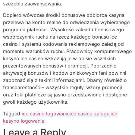
szczeblu zaawansowania.
Dopiero wówczas środki bonusowe odbiorca kasyna
przelewa na konto realne do odwiedzenia wybieranego
programu płatności. Wysokość zakładu bonusowego
współczynnik ruchu na rzecz każdego bonusu Ice
casino i systemu kodowania reklamowego zależą od
momentu warunków ruchu. Pracownicy komputerowego
kasyna Ice casino wskazują je w opisie wszelkich
prezentowanych bonusów i promocji. Poprzednio
aktywacją bonusów i kodów zniżkowych fani powinni
zapoznać się z takimi informacjami. Dbamy również o
transparentność – wszystkie reguły, wzory promocji
oraz toki płatnicze są jasno przedstawione i dostępne
gwoli każdego użytkownika.
Tagged
ice casino logowanie
ice casino zaloguj
ice
kasyno logowanie
Leave a Reply