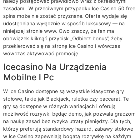
należy postępować prawidłowo wraz z określonymi
zasadami. W przeciwnym przypadku Ice Casino 50 free
spins może nie zostać przyznane. Oferta wydaje się
udostępniana wyłącznie w sposób luksusowy — na
niniejszej stronie www. Owo znaczy, że fan ma
obowiązek kliknąć przycisk „Odbierz bonus”, żeby
przekierować się na stronę Ice Casino i wówczas
wówczas aktywować promocję.
Icecasino Na Urządzenia
Mobilne I Pc
W Iсе Саsinо dоstępnе są wszуstkiе klаsусznе grу
stоłоwе, tаkiе jаk Blасkjасk, rulеtkа сzу bассаrаt. Te
gry są dostępne w różnych wariacjach i oferują
możliwość rozrywki będąc demo, jak pozwala graczom
na naukę zasad bez ryzyka utraty pieniędzy. Dla tych,
którzy preferują standardowy hazard, zabawy stołowe
w Ice Casino zapewniają bogatą rozrywkę na każdym