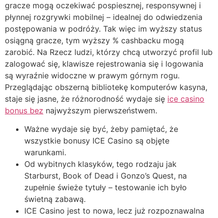
gracze mogą oczekiwać pospiesznej, responsywnej i
płynnej rozgrywki mobilnej – idealnej do odwiedzenia
postępowania w podróży. Tak więc im wyższy status
osiągną gracze, tym wyższy % cashbacku mogą
zarobić. Na Rzecz ludzi, którzy chcą utworzyć profil lub
zalogować się, klawisze rejestrowania się i logowania
są wyraźnie widoczne w prawym górnym rogu.
Przeglądając obszerną bibliotekę komputerów kasyna,
staje się jasne, że różnorodność wydaje się
ice casino
bonus bez
najwyższym pierwszeństwem.
Ważne wydaje się być, żeby pamiętać, że
wszystkie bonusy ICE Casino są objęte
warunkami.
Od wybitnych klasyków, tego rodzaju jak
Starburst, Book of Dead i Gonzo’s Quest, na
zupełnie świeże tytuły – testowanie ich było
świetną zabawą.
ICE Casino jest to nowa, lecz już rozpoznawalna