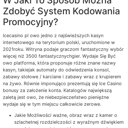
W Jaki To Sposób Można
Zdobyć System Kodowania
Promocyjny?
Icecasino pl owo jedno z najświeższych kasyn
internetowego na terytorium polski, uruchomione w
2021roku. Witryna podaje graczom fantastyczny wybór
więcej niż 3500 fantastycznychgier. Wydaje Się Być
owo platforma, która proponuje różne znane nazwy
kasyn, takiejak automaty do odwiedzenia konsol,
zabawy stołowe / karciane i zabawy wraz z krupierem
na żywo. Równie imponująco prezentują się Ice Casino
bonusy za założenie konta. Katalogów największą
zaletą jest owo, że niebezpieczeństwo pieniężne
wydaje się w tym miejscu całkowicie zerowe.
Jakie Możliwości ważne, obraz wraz z kamer o
szlachetnej rozdzielczości z wyraźnym dźwiękiem