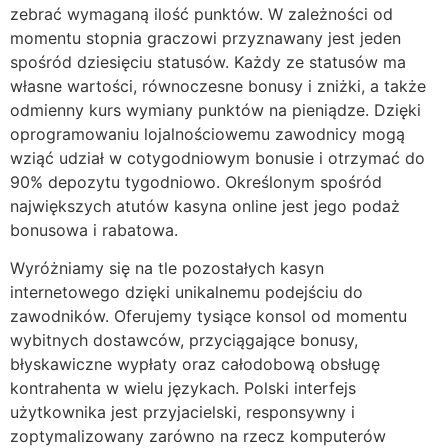
zebrać wymaganą ilość punktów. W zależności od
momentu stopnia graczowi przyznawany jest jeden
spośród dziesięciu statusów. Każdy ze statusów ma
własne wartości, równoczesne bonusy i zniżki, a także
odmienny kurs wymiany punktów na pieniądze. Dzięki
oprogramowaniu lojalnościowemu zawodnicy mogą
wziąć udział w cotygodniowym bonusie i otrzymać do
90% depozytu tygodniowo. Określonym spośród
największych atutów kasyna online jest jego podaż
bonusowa i rabatowa.
Wyróżniamy się na tle pozostałych kasyn
internetowego dzięki unikalnemu podejściu do
zawodników. Oferujemy tysiące konsol od momentu
wybitnych dostawców, przyciągające bonusy,
błyskawiczne wypłaty oraz całodobową obsługę
kontrahenta w wielu językach. Polski interfejs
użytkownika jest przyjacielski, responsywny i
zoptymalizowany zarówno na rzecz komputerów