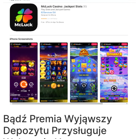
Bądź Premia Wyjąwszy
Depozytu Przysługuje