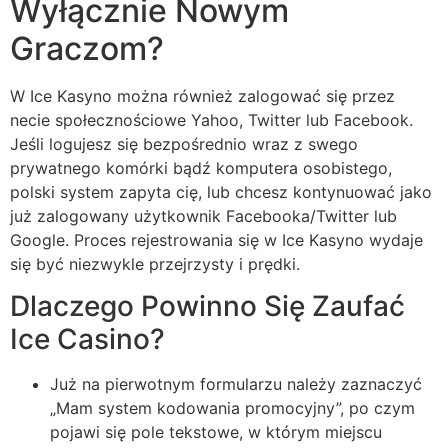
Wyłącznie Nowym
Graczom?
W Ice Kasyno można również zalogować się przez
necie społecznościowe Yahoo, Twitter lub Facebook.
Jeśli logujesz się bezpośrednio wraz z swego
prywatnego komórki bądź komputera osobistego,
polski system zapyta cię, lub chcesz kontynuować jako
już zalogowany użytkownik Facebooka/Twitter lub
Google. Proces rejestrowania się w Ice Kasyno wydaje
się być niezwykle przejrzysty i prędki.
Dlaczego Powinno Się Zaufać
Ice Casino?
Już na pierwotnym formularzu należy zaznaczyć
„Mam system kodowania promocyjny”, po czym
pojawi się pole tekstowe, w którym miejscu