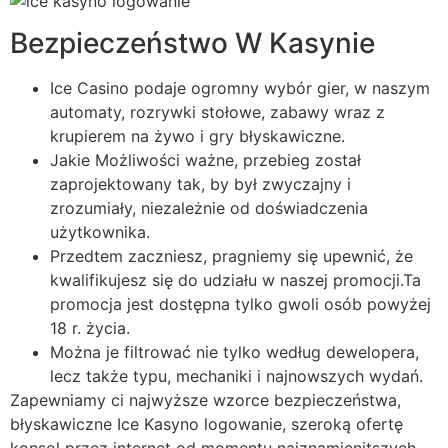
Bezpieczeństwo W Kasynie
Ice Casino podaje ogromny wybór gier, w naszym
automaty, rozrywki stołowe, zabawy wraz z
krupierem na żywo i gry błyskawiczne.
Jakie Możliwości ważne, przebieg został
zaprojektowany tak, by był zwyczajny i
zrozumiały, niezależnie od doświadczenia
użytkownika.
Przedtem zaczniesz, pragniemy się upewnić, że
kwalifikujesz się do udziału w naszej promocji.Ta
promocja jest dostępna tylko gwoli osób powyżej
18 r. życia.
Można je filtrować nie tylko według dewelopera,
lecz także typu, mechaniki i najnowszych wydań.
Zapewniamy ci najwyższe wzorce bezpieczeństwa,
błyskawiczne Ice Kasyno logowanie, szeroką ofertę