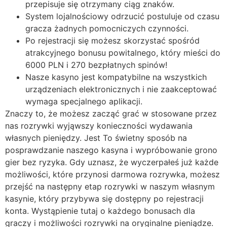
przepisuje się otrzymany ciąg znaków.
System lojalnościowy odrzucić postuluje od czasu
gracza żadnych pomocniczych czynności.
Po rejestracji się możesz skorzystać spośród
atrakcyjnego bonusu powitalnego, który mieści do
6000 PLN i 270 bezpłatnych spinów!
Nasze kasyno jest kompatybilne na wszystkich
urządzeniach elektronicznych i nie zaakceptować
wymaga specjalnego aplikacji.
Znaczy to, że możesz zacząć grać w stosowane przez
nas rozrywki wyjąwszy konieczności wydawania
własnych pieniędzy. Jest To świetny sposób na
posprawdzanie naszego kasyna i wypróbowanie grono
gier bez ryzyka. Gdy uznasz, że wyczerpałeś już każde
możliwości, które przynosi darmowa rozrywka, możesz
przejść na następny etap rozrywki w naszym własnym
kasynie, który przybywa się dostępny po rejestracji
konta. Wystąpienie tutaj o każdego bonusach dla
graczy i możliwości rozrywki na oryginalne pieniądze.