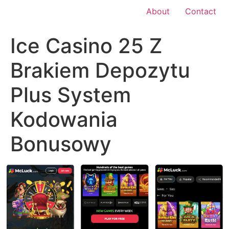
About
Contact
Ice Casino 25 Z
Brakiem Depozytu
Plus System
Kodowania
Bonusowy