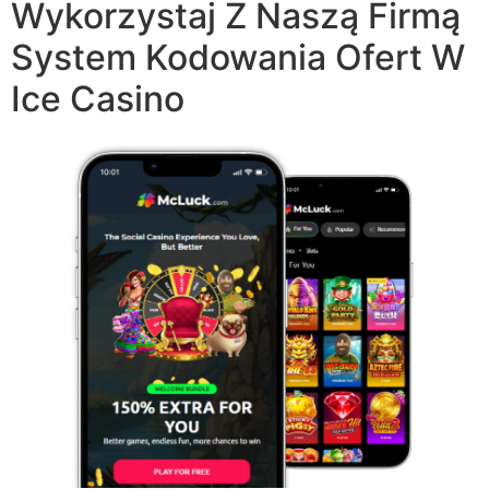
Wykorzystaj Z Naszą Firmą
System Kodowania Ofert W
Ice Casino