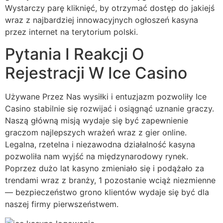
Wystarczy parę kliknięć, by otrzymać dostęp do jakiejś
wraz z najbardziej innowacyjnych ogłoszeń kasyna
przez internet na terytorium polski.
Pytania I Reakcji O
Rejestracji W Ice Casino
Używane Przez Nas wysiłki i entuzjazm pozwoliły Ice
Casino stabilnie się rozwijać i osiągnąć uznanie graczy.
Naszą główną misją wydaje się być zapewnienie
graczom najlepszych wrażeń wraz z gier online.
Legalna, rzetelna i niezawodna działalność kasyna
pozwoliła nam wyjść na międzynarodowy rynek.
Poprzez dużo lat kasyno zmieniało się i podążało za
trendami wraz z branży, 1 pozostanie wciąż niezmienne
— bezpieczeństwo grono klientów wydaje się być dla
naszej firmy pierwszeństwem.