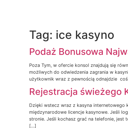
Tag:
ice kasyno
Podaż Bonusowa Najwa
Poza Tym, w ofercie konsol znajdują się ró
możliwych do odwiedzenia zagrania w kasyni
użytkownik wraz z pewnością odnajdzie coś 
Rejestracja świeżego
Dzięki wstecz wraz z kasyna internetowego 
międzynarodowe licencje kasynowe. Jeśli log
stronie. Jeśli kochasz grać na telefonie, j
[…]