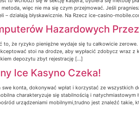
jest to wchodzi się w sekcję kasjera, bybiera się metodę pł
 metoda, więc nie ma się czym przejmować. Jeśli pragnie
feli – działają błyskawicznie. Na Rzecz ice-casino-mobile.
mputerów Hazardowych Przez 
ć to, że ryzyko pieniężne wydaje się tu całkowicie zerowe
aakceptować stoi na drodze, aby wypłacić zdobycz wraz z k
iem depozytu zbyt rejestrację […]
ny Ice Kasyno Czeka!
 swe konta, dokonywać wpłat i korzystać ze wszystkich d
mobilna charakteryzuje się stabilnością i natychmiastowym 
ośród urządzeniami mobilnymi,trudno jest znaleźć takie, k