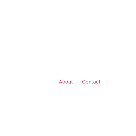
About
Contact