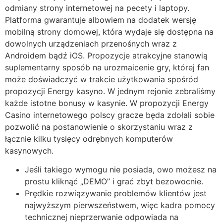
odmiany strony internetowej na pecety i laptopy.
Platforma gwarantuje albowiem na dodatek wersję
mobilną strony domowej, która wydaje się dostępna na
dowolnych urządzeniach przenośnych wraz z
Androidem bądź iOS. Propozycje atrakcyjne stanowią
suplementarny sposób na urozmaicenie gry, której fan
może doświadczyć w trakcie użytkowania spośród
propozycji Energy kasyno. W jednym rejonie zebraliśmy
każde istotne bonusy w kasynie. W propozycji Energy
Casino internetowego polscy gracze będa zdołali sobie
pozwolić na postanowienie o skorzystaniu wraz z
łącznie kilku tysięcy odrębnych komputerów
kasynowych.
Jeśli takiego wymogu nie posiada, owo możesz na
prostu kliknąć „DEMO” i grać zbyt bezowocnie.
Prędkie rozwiązywanie problemów klientów jest
najwyższym pierwszeństwem, więc kadra pomocy
technicznej nieprzerwanie odpowiada na