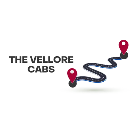
Skip
to
content