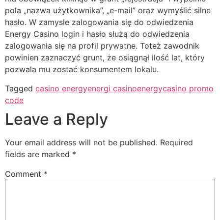
pola „nazwa użytkownika”, „e-mail” oraz wymyślić silne
hasło. W zamysle zalogowania się do odwiedzenia
Energy Casino login i hasło służą do odwiedzenia
zalogowania się na profil prywatne. Toteż zawodnik
powinien zaznaczyć grunt, że osiągnął ilość lat, który
pozwala mu zostać konsumentem lokalu.
Tagged
casino energy
energi casino
energycasino promo
code
Leave a Reply
Your email address will not be published.
Required
fields are marked
*
Comment
*