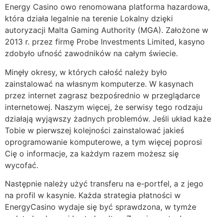
Energy Casino owo renomowana platforma hazardowa,
która działa legalnie na terenie Lokalny dzięki
autoryzacji Malta Gaming Authority (MGA). Założone w
2013 r. przez firmę Probe Investments Limited, kasyno
zdobyło ufność zawodników na całym świecie.
Minęły okresy, w których całość należy było
zainstalować na własnym komputerze. W kasynach
przez internet zagrasz bezpośrednio w przeglądarce
internetowej. Naszym więcej, że serwisy tego rodzaju
działają wyjąwszy żadnych problemów. Jeśli układ każe
Tobie w pierwszej kolejności zainstalować jakieś
oprogramowanie komputerowe, a tym więcej poprosi
Cię o informacje, za każdym razem możesz się
wycofać.
Następnie należy użyć transferu na e-portfel, a z jego
na profil w kasynie. Każda strategia płatności w
EnergyCasino wydaje się być sprawdzona, w tymże