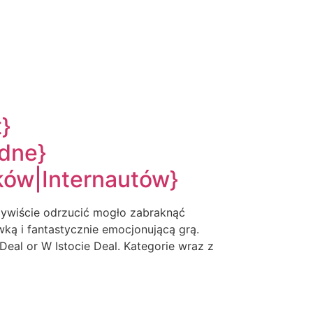
}
dne}
ków|Internautów}
zywiście odrzucić mogło zabraknąć
wką i fantastycznie emocjonującą grą.
eal or W Istocie Deal. Kategorie wraz z