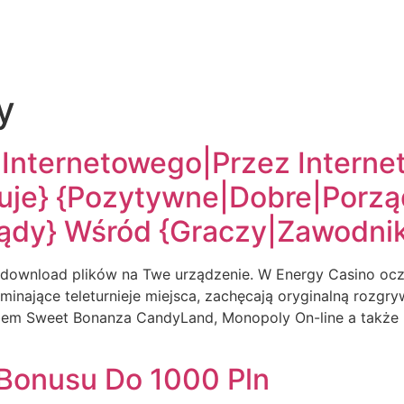
y
|Internetowego|Przez Internet
kuje} {Pozytywne|Dobre|Porzą
lądy} Wśród {Graczy|Zawodni
 download plików na Twe urządzenie. W Energy Casino oc
inające teleturnieje miejsca, zachęcają oryginalną rozgry
bem Sweet Bonanza CandyLand, Monopoly On-line a także D
 Bonusu Do 1000 Pln