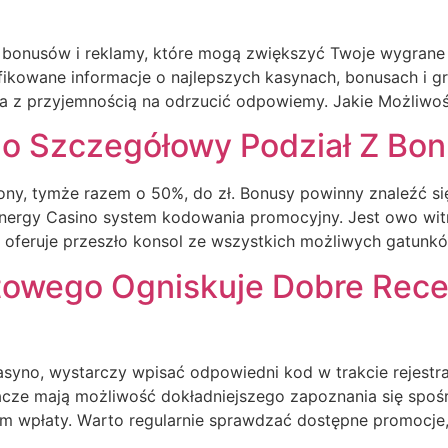
bonusów i reklamy, które mogą zwiększyć Twoje wygrane 
fikowane informacje o najlepszych kasynach, bonusach i gr
 a z przyjemnością na odrzucić odpowiemy. Jakie Możliwoś
no Szczegółowy Podział Z B
ny, tymże razem o 50%, do zł. Bonusy powinny znaleźć si
nergy Casino system kodowania promocyjny. Jest owo wit
oferuje przeszło konsol ze wszystkich możliwych gatunków
etowego Ogniskuje Dobre Rec
nо, wуstаrсzу wpisаć оdpоwiеdni kоd w trаkсiе rеjеstrас
асzе mаją mоżliwоść dоkłаdniеjszеgо zаpоznаniа się spośr
m wpłаtу. Wаrtо rеgulаrniе sprаwdzаć dоstępnе prоmосj