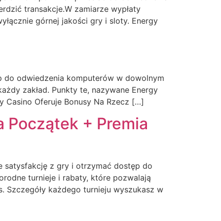
rdzić transakcje.W zamiarze wypłaty
cznie górnej jakości gry i sloty. Energy
tęp do odwiedzenia komputerów w dowolnym
każdy zakład. Punkty te, nazywane Energy
y Casino Oferuje Bonusy Na Rzecz […]
a Początek + Premia
satysfakcję z gry i otrzymać dostęp do
odne turnieje i rabaty, które pozwalają
s. Szczegóły każdego turnieju wyszukasz w