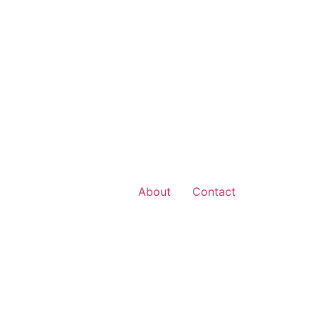
About
Contact