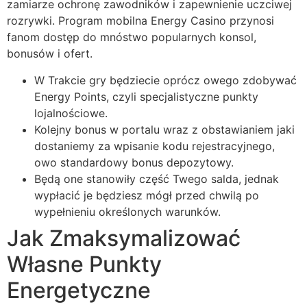
zamiarze ochronę zawodników i zapewnienie uczciwej
rozrywki. Program mobilna Energy Casino przynosi
fanom dostęp do mnóstwo popularnych konsol,
bonusów i ofert.
W Trakcie gry będziecie oprócz owego zdobywać
Energy Points, czyli specjalistyczne punkty
lojalnościowe.
Kolejny bonus w portalu wraz z obstawianiem jaki
dostaniemy za wpisanie kodu rejestracyjnego,
owo standardowy bonus depozytowy.
Będą one stanowiły część Twego salda, jednak
wypłacić je będziesz mógł przed chwilą po
wypełnieniu określonych warunków.
Jak Zmaksymalizować
Własne Punkty
Energetyczne