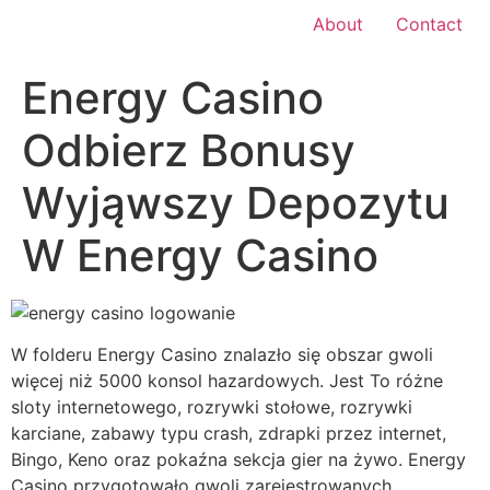
About
Contact
Energy Casino
Odbierz Bonusy
Wyjąwszy Depozytu
W Energy Casino
W folderu Energy Casino znalazło się obszar gwoli
więcej niż 5000 konsol hazardowych. Jest To różne
sloty internetowego, rozrywki stołowe, rozrywki
karciane, zabawy typu crash, zdrapki przez internet,
Bingo, Keno oraz pokaźna sekcja gier na żywo. Energy
Casino przygotowało gwoli zarejestrowanych