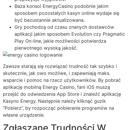
Baza konsol EnergyCasino podobnie jakim
sposobem pozostałych kasyn online wydaje się
być bezustannie aktualizowana.
Gry pochodzą od czasu znanych dostawców
aplikacji jakim sposobem Evolution czy Pragmatic
Play On-line, jakie możliwości potwierdza
pierwotnego wysoką jakość.
Zawsze starają się rozwiązać trudność tak szybko i
skutecznie, jak owo możliwe, i zapewniają maks.
wsparcie i pomoc na rzecz użytkowników. By pobrać
aplikację mobilną Energy Casino, fani iOS muszą
przejść do odwiedzenia App Store i znaleźć aplikację
Kasyno Energy. Następnie należy kliknąć guzik
“Pobierz”, by rozpocząć pobieranie programów na
własne urządzenie.
Zgłaszane Trudności W