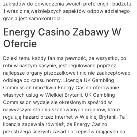
zakładów do odwiedzenia swoich preferencji i budżetu.
1 wraz z najważniejszych aspektów odpowiedzialnego
grania jest samokontrola.
Energy Casino Zabawy W
Ofercie
Dzięki temu każdy fan ma pewność, że wszystko, co
robi w naszym kasynie, jest regulowane poprzez
najlepsze organy piszczałkowe i nic nie zaakceptować
odbiega od czasu normy. Licencja UK Gambling
Commission umożliwia Energy Casino oferowanie
własnych usług w Wielkiej Brytanii. UK Gambling
Commission wydaje się określonym spośród w
najwyższym stopniu szanowanych organów, które
regulują hazard przez internet w Wielkiej Brytanii. Ta
licencja zapewnia również, że Energy Casino
przestrzega ścisłych zasad i przepisów mających na