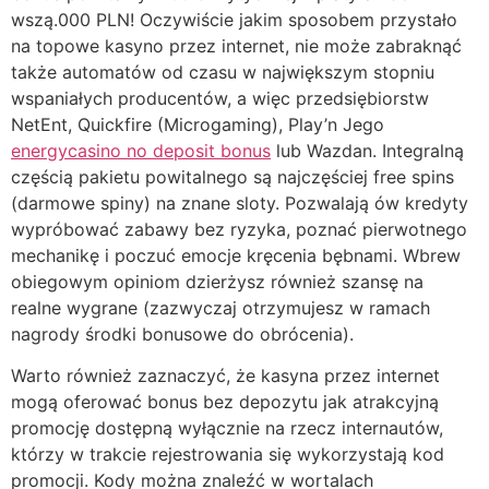
wszą.000 PLN! Oczywiście jakim sposobem przystało
na topowe kasyno przez internet, nie może zabraknąć
także automatów od czasu w największym stopniu
wspaniałych producentów, a więc przedsiębiorstw
NetEnt, Quickfire (Microgaming), Play’n Jego
energycasino no deposit bonus
lub Wazdan. Integralną
częścią pakietu powitalnego są najczęściej free spins
(darmowe spiny) na znane sloty. Pozwalają ów kredyty
wypróbować zabawy bez ryzyka, poznać pierwotnego
mechanikę i poczuć emocje kręcenia bębnami. Wbrew
obiegowym opiniom dzierżysz również szansę na
realne wygrane (zazwyczaj otrzymujesz w ramach
nagrody środki bonusowe do obrócenia).
Warto również zaznaczyć, że kasyna przez internet
mogą oferować bonus bez depozytu jak atrakcyjną
promocję dostępną wyłącznie na rzecz internautów,
którzy w trakcie rejestrowania się wykorzystają kod
promocji. Kody można znaleźć w wortalach