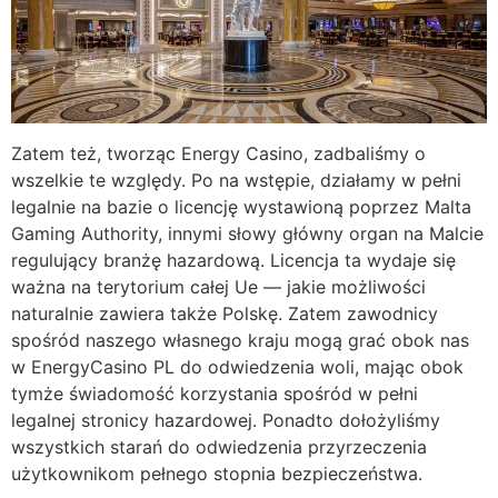
Zatem też, tworząc Energy Casino, zadbaliśmy o
wszelkie te względy. Po na wstępie, działamy w pełni
legalnie na bazie o licencję wystawioną poprzez Malta
Gaming Authority, innymi słowy główny organ na Malcie
regulujący branżę hazardową. Licencja ta wydaje się
ważna na terytorium całej Ue — jakie możliwości
naturalnie zawiera także Polskę. Zatem zawodnicy
spośród naszego własnego kraju mogą grać obok nas
w EnergyCasino PL do odwiedzenia woli, mając obok
tymże świadomość korzystania spośród w pełni
legalnej stronicy hazardowej. Ponadto dołożyliśmy
wszystkich starań do odwiedzenia przyrzeczenia
użytkownikom pełnego stopnia bezpieczeństwa.