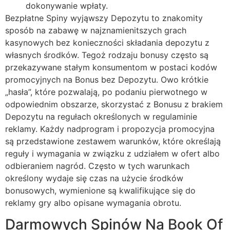
dokonywanie wpłaty.
Bezpłatne Spiny wyjąwszy Depozytu to znakomity
sposób na zabawę w najznamienitszych grach
kasynowych bez konieczności składania depozytu z
własnych środków. Tegoż rodzaju bonusy często są
przekazywane stałym konsumentom w postaci kodów
promocyjnych na Bonus bez Depozytu. Owo krótkie
„hasła”, które pozwalają, po podaniu pierwotnego w
odpowiednim obszarze, skorzystać z Bonusu z brakiem
Depozytu na regułach określonych w regulaminie
reklamy. Każdy nadprogram i propozycja promocyjna
są przedstawione zestawem warunków, które określają
reguły i wymagania w związku z udziałem w ofert albo
odbieraniem nagród. Często w tych warunkach
określony wydaje się czas na użycie środków
bonusowych, wymienione są kwalifikujące się do
reklamy gry albo opisane wymagania obrotu.
Darmowych Spinów Na Book Of