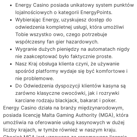
Energy Casino posiada unikatowy system punktów
lojalnościowych o kategorii EnergyPoints.
Wybierając Energy, uzyskujesz dostęp do
odwiedzenia kompletnej usługi, która umożliwi
Tobie wszystko owo, czego potrzebuje
współczesny fan gier hazardowych.
Wygranie dużych pieniędzy na automatach nigdy
nie zaakceptować było faktycznie proste.
Nasz Kraj obsługa klienta czyni, że używanie
spośród platformy wydaje się być komfortowe i
nie problemowe.
Do Odwiedzenia dyspozycji klientów kasyna są
zarówno klasyczne owocówki, jak i rozrywki
karciane rodzaju blackjack, bakarat i poker.
Energy Casino działa na branży międzynarodowym,
posiada licencję Malta Gaming Authority (MGA), która
umożliwia na oferowanie usług kasynowych w dużej
liczby krajach, w tymże również w naszym kraju.
Chociaż MGA jest uznawana za renomowaną licencję,