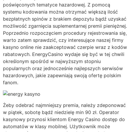
poświęconych tematyce hazardowej. Z pomocą
systemu kodowania można otrzymać większą ilość
bezpłatnych spinów z brakiem depozytu bądź uzyskać
możliwość zgarnięcia suplementarnej premii pieniężnej.
Poprzednio rozpoczęciem procedury rejestrowania się,
warto zatem sprawdzić, czy interesujące naszej firmy
kasyno online nie zaakceptować czerpie wraz z kodów
rabatowych. EnergyCasino wydaje się być w tej chwili
określonym spośród w najwyższym stopniu
popularnych oraz jednocześnie najlepszych serwisów
hazardowych, jakie zapewniają swoją ofertę polskim
fanom.
Żeby odebrać najmniejszy premia, należy zdeponować
w piątek, sobotę bądź niedzielę min 90 zł. Operator
kasynowy przynosi klientom Energy Casino dostęp do
automatów w klasy mobilnej. Użytkownik może