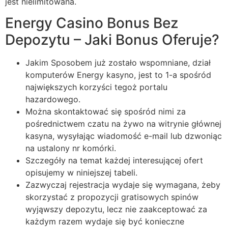
jest nielimitowana.
Energy Casino Bonus Bez
Depozytu – Jaki Bonus Oferuje?
Jakim Sposobem już zostało wspomniane, dział
komputerów Energy kasyno, jest to 1-a spośród
największych korzyści tegoż portalu
hazardowego.
Można skontaktować się spośród nimi za
pośrednictwem czatu na żywo na witrynie głównej
kasyna, wysyłając wiadomość e-mail lub dzwoniąc
na ustalony nr komórki.
Szczegóły na temat każdej interesującej ofert
opisujemy w niniejszej tabeli.
Zazwyczaj rejestracja wydaje się wymagana, żeby
skorzystać z propozycji gratisowych spinów
wyjąwszy depozytu, lecz nie zaakceptować za
każdym razem wydaje się być konieczne