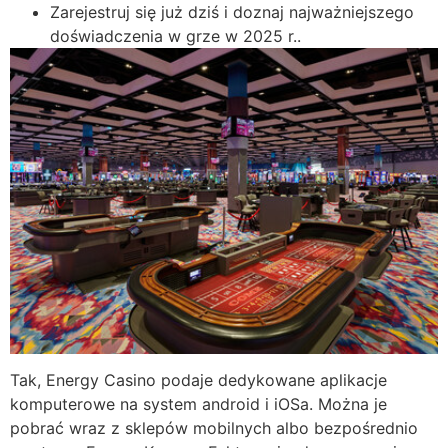
Zarejestruj się już dziś i doznaj najważniejszego
doświadczenia w grze w 2025 r..
Tak, Energy Casino podaje dedykowane aplikacje
komputerowe na system android i iOSa. Można je
pobrać wraz z sklepów mobilnych albo bezpośrednio