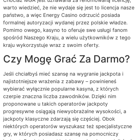
warto wiedzieć, że nie wydaje się jest to licencja nasze
państwo, a więc Energy Casino odrzucić posiada
formalnej autoryzacji wydanej przez polskie władze.
Pomimo owego, kasyno to oferuje swe usługi fanom
spośród Naszego Kraju, a wielu użytkowników z tego
kraju wykorzystuje wraz z swoim oferty.
Czy Mogę Grać Za Darmo?
Jeśli chciałbyś mieć szansę na wygranie jackpota i
najistotniejsze wrażenia z zabawy – powinieneś
wybierać wyłącznie popularne kasyna, z których
czerpie znaczna liczba zawodników. Dzięki nim
proponowane u takich operatorów jackpoty
progresywne osiągają niewyobrażalne wysokości, a
jackpoty klasyczne zdarzają się częściej. Obok
niektórych operatorów wyszukasz też specjalistyczne
gry, w których posiadasz szansę na pomocniczy