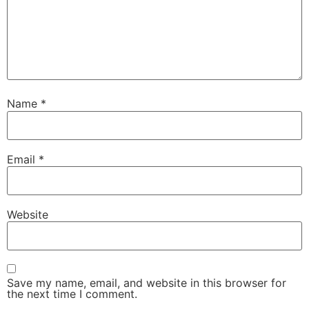
Name
*
Email
*
Website
Save my name, email, and website in this browser for
the next time I comment.