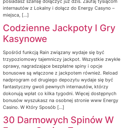
posiadasz szansę dołączyć już dziś. Zaufaj tysiącom
internautów z Lokalny i dołącz do Energy Casyno –
miejsca, […]
Codzienne Jackpoty I Gry
Kasynowe
Spośród funkcją Rain związany wydaje się być
trzypoziomowy tajemniczy jackpot. Wszystkie zwykłe
oprawy, nagradzające bezpłatne spiny i opcje
bonusowe są włączone z jackpotem również. Reload
nadprogram od drugiego depozytu wydaje się być
fantastyczny gwoli pewnych internautów, którzy
dokonują wpłat co kilka tygodni. Więcej dostępnych
bonusów wyszukasz na osobnej stronie www Energy
Casino. W Który Sposób […]
30 Darmowych Spinów W