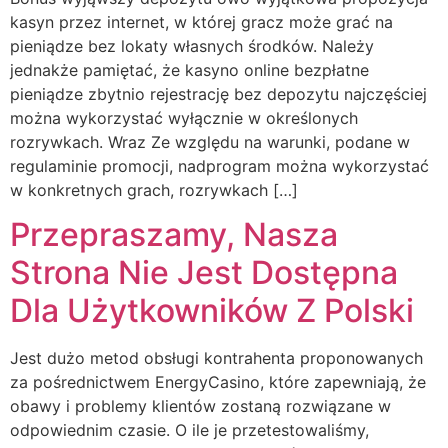
kasyn przez internet, w której gracz może grać na
pieniądze bez lokaty własnych środków. Należy
jednakże pamiętać, że kasyno online bezpłatne
pieniądze zbytnio rejestrację bez depozytu najczęściej
można wykorzystać wyłącznie w określonych
rozrywkach. Wraz Ze względu na warunki, podane w
regulaminie promocji, nadprogram można wykorzystać
w konkretnych grach, rozrywkach […]
Przepraszamy, Nasza
Strona Nie Jest Dostępna
Dla Użytkowników Z Polski
Jest dużo metod obsługi kontrahenta proponowanych
za pośrednictwem EnergyCasino, które zapewniają, że
obawy i problemy klientów zostaną rozwiązane w
odpowiednim czasie. O ile je przetestowaliśmy,