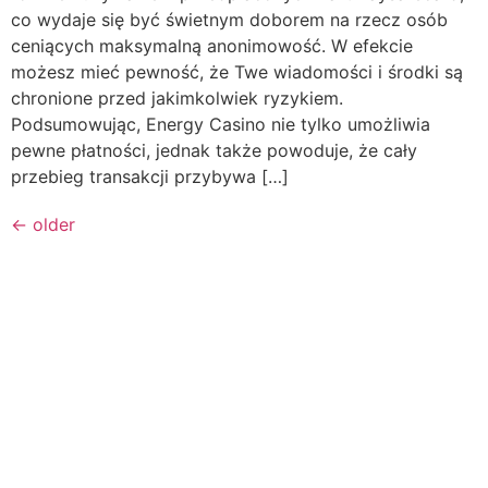
co wydaje się być świetnym doborem na rzecz osób
ceniących maksymalną anonimowość. W efekcie
możesz mieć pewność, że Twe wiadomości i środki są
chronione przed jakimkolwiek ryzykiem.
Podsumowując, Energy Casino nie tylko umożliwia
pewne płatności, jednak także powoduje, że cały
przebieg transakcji przybywa […]
←
older