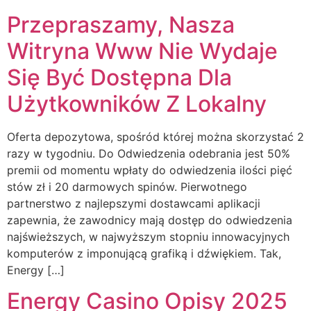
Przepraszamy, Nasza
Witryna Www Nie Wydaje
Się Być Dostępna Dla
Użytkowników Z Lokalny
Oferta depozytowa, spośród której można skorzystać 2
razy w tygodniu. Do Odwiedzenia odebrania jest 50%
premii od momentu wpłaty do odwiedzenia ilości pięć
stów zł i 20 darmowych spinów. Pierwotnego
partnerstwo z najlepszymi dostawcami aplikacji
zapewnia, że zawodnicy mają dostęp do odwiedzenia
najświeższych, w najwyższym stopniu innowacyjnych
komputerów z imponującą grafiką i dźwiękiem. Tak,
Energy […]
Energy Casino Opisy 2025