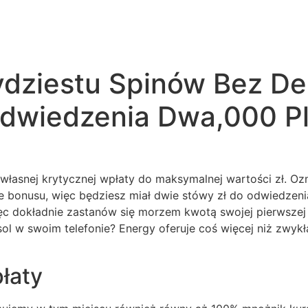
ydziestu Spinów Bez De
dwiedzenia Dwa,000 Pl
asnej krytycznej wpłaty do maksymalnej wartości zł. Oznac
e bonusu, więc będziesz miał dwie stówy zł do odwiedzen
ęc dokładnie zastanów się morzem kwotą swojej pierwszej 
l w swoim telefonie? Energy oferuje coś więcej niż zwykłą
łaty