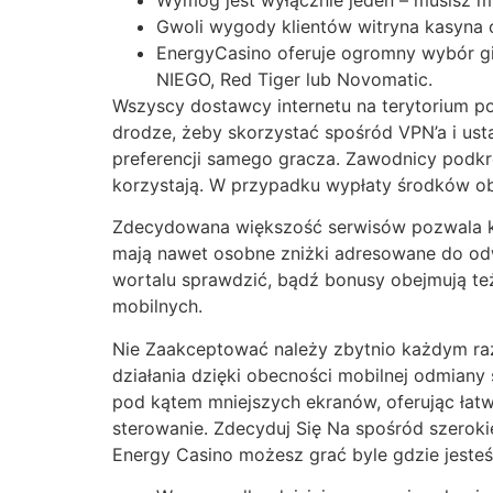
Gwoli wygody klientów witryna kasyna 
EnergyCasino oferuje ogromny wybór gi
NIEGO, Red Tiger lub Novomatic.
Wszyscy dostawcy internetu na terytorium po
drodze, żeby skorzystać spośród VPN’a i usta
preferencji samego gracza. Zawodnicy podkre
korzystają. W przypadku wypłaty środków o
Zdecydowana większość serwisów pozwala kor
mają nawet osobne zniżki adresowane do odw
wortalu sprawdzić, bądź bonusy obejmują też
mobilnych.
Nie Zaakceptować należy zbytnio każdym ra
działania dzięki obecności mobilnej odmiany
pod kątem mniejszych ekranów, oferując łat
sterowanie. Zdecyduj Się Na spośród szerokiej
Energy Casino możesz grać byle gdzie jesteś 