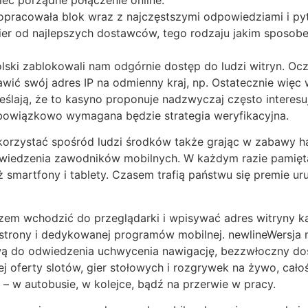
opracowała blok wraz z najczęstszymi odpowiedziami i pyt
er od najlepszych dostawców, tego rodzaju jakim sposob
lski zablokowali nam odgórnie dostęp do ludzi witryn. Ocz
wić swój adres IP na odmienny kraj, np. Ostatecznie więc 
ślają, że to kasyno proponuje nadzwyczaj często interesuj
bowiązkowo wymagana będzie strategia weryfikacyjna.
zystać spośród ludzi środków także grając w zabawy haz
iedzenia zawodników mobilnych. W każdym razie pamiętaj
 smartfony i tablety. Czasem trafią państwu się premie u
zem wchodzić do przeglądarki i wpisywać adres witryny 
 strony i dedykowanej programów mobilnej. newlineWersja
wą do odwiedzenia uchwycenia nawigację, bezzwłoczny dos
 oferty slotów, gier stołowych i rozgrywek na żywo, całość
– w autobusie, w kolejce, bądź na przerwie w pracy.