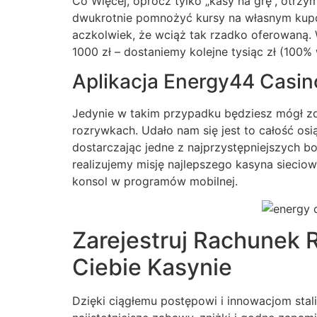
Co Więcej, oprócz tylko „kasy na grę”, otr
dwukrotnie pomnożyć kursy na własnym kupon
aczkolwiek, że wciąż tak rzadko oferowaną. 
1000 zł – dostaniemy kolejne tysiąc zł (10
Aplikacja Energy44 Casin
Jedynie w takim przypadku będziesz mógł zd
rozrywkach. Udało nam się jest to całość osiąg
dostarczając jedne z najprzystępniejszych 
realizujemy misję najlepszego kasyna siecio
konsol w programów mobilnej.
Zarejestruj Rachunek
Ciebie Kasynie
Dzięki ciągłemu postępowi i innowacjom sta