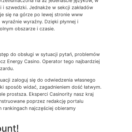
 przetłumaczona na aż jedenaście języków, w
eski i szwedzki. Jednakże w sekcji zakładów
je się na górze po lewej stronie www
 wyraźnie wyraźny. Dzięki płynnej i
lnym obszarze i czasie.
tęp do obsługi w sytuacji pytań, problemów
cz Energy Casino. Operator tego najbardziej
zardu.
uacji zaloguj się do odwiedzenia własnego
ki sposób widać, zagadnieniem dość łatwym.
le prostsza. Eksperci Casinority nasz kraj
onstruowane poprzez redakcję portalu
ch rankingach najczęściej obieramy
ount!