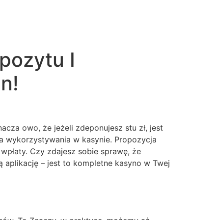
pozytu I
n!
za owo, że jeżeli zdeponujesz stu zł, jest
ia wykorzystywania w kasynie. Propozycja
wpłaty. Czy zdajesz sobie sprawę, że
 aplikację – jest to kompletne kasyno w Twej