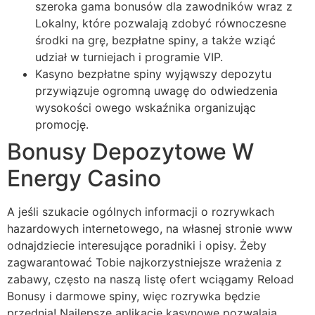
szeroka gama bonusów dla zawodników wraz z
Lokalny, które pozwalają zdobyć równoczesne
środki na grę, bezpłatne spiny, a także wziąć
udział w turniejach i programie VIP.
Kasyno bezpłatne spiny wyjąwszy depozytu
przywiązuje ogromną uwagę do odwiedzenia
wysokości owego wskaźnika organizując
promocję.
Bonusy Depozytowe W
Energy Casino
A jeśli szukacie ogólnych informacji o rozrywkach
hazardowych internetowego, na własnej stronie www
odnajdziecie interesujące poradniki i opisy. Żeby
zagwarantować Tobie najkorzystniejsze wrażenia z
zabawy, często na naszą listę ofert wciągamy Reload
Bonusy i darmowe spiny, więc rozrywka będzie
przednia! Najlepsze aplikacje kasynowe pozwalają