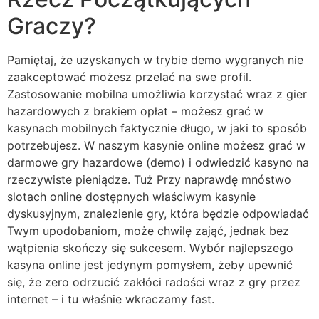
Graczy?
Pamiętaj, że uzyskanych w trybie demo wygranych nie
zaakceptować możesz przelać na swe profil.
Zastosowanie mobilna umożliwia korzystać wraz z gier
hazardowych z brakiem opłat – możesz grać w
kasynach mobilnych faktycznie długo, w jaki to sposób
potrzebujesz. W naszym kasynie online możesz grać w
darmowe gry hazardowe (demo) i odwiedzić kasyno na
rzeczywiste pieniądze. Tuż Przy naprawdę mnóstwo
slotach online dostępnych właściwym kasynie
dyskusyjnym, znalezienie gry, która będzie odpowiadać
Twym upodobaniom, może chwilę zająć, jednak bez
wątpienia skończy się sukcesem. Wybór najlepszego
kasyna online jest jedynym pomysłem, żeby upewnić
się, że zero odrzucić zakłóci radości wraz z gry przez
internet – i tu właśnie wkraczamy fast.