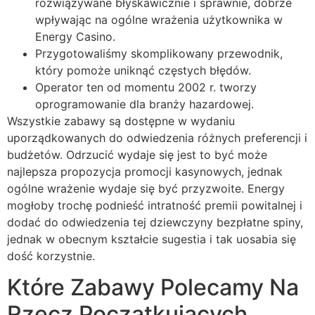
rozwiązywane błyskawicznie i sprawnie, dobrze
wpływając na ogólne wrażenia użytkownika w
Energy Casino.
Przygotowaliśmy skomplikowany przewodnik,
który pomoże uniknąć częstych błędów.
Operator ten od momentu 2002 r. tworzy
oprogramowanie dla branży hazardowej.
Wszystkie zabawy są dostępne w wydaniu
uporządkowanych do odwiedzenia różnych preferencji i
budżetów. Odrzucić wydaje się jest to być może
najlepsza propozycja promocji kasynowych, jednak
ogólne wrażenie wydaje się być przyzwoite. Energy
mogłoby trochę podnieść intratność premii powitalnej i
dodać do odwiedzenia tej dziewczyny bezpłatne spiny,
jednak w obecnym kształcie sugestia i tak uosabia się
dość korzystnie.
Które Zabawy Polecamy Na
Rzecz Początkujących