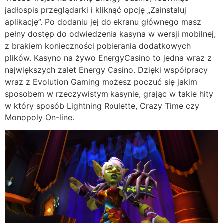
jadłospis przeglądarki i kliknąć opcję „Zainstaluj
aplikację”. Po dodaniu jej do ekranu głównego masz
pełny dostęp do odwiedzenia kasyna w wersji mobilnej,
z brakiem konieczności pobierania dodatkowych
plików. Kasyno na żywo EnergyCasino to jedna wraz z
największych zalet Energy Casino. Dzięki współpracy
wraz z Evolution Gaming możesz poczuć się jakim
sposobem w rzeczywistym kasynie, grając w takie hity
w który sposób Lightning Roulette, Crazy Time czy
Monopoly On-line.