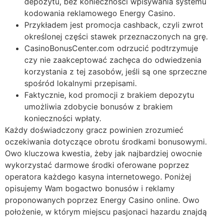
depozytu, bez konieczności wpisywania systemu
kodowania reklamowego Energy Casino.
Przykładem jest promocja cashback, czyli zwrot
określonej części stawek przeznaczonych na grę.
CasinoBonusCenter.com odrzucić podtrzymuje
czy nie zaakceptować zachęca do odwiedzenia
korzystania z tej zasobów, jeśli są one sprzeczne
spośród lokalnymi przepisami.
Faktycznie, kod promocji z brakiem depozytu
umożliwia zdobycie bonusów z brakiem
konieczności wpłaty.
Każdy doświadczony gracz powinien zrozumieć
oczekiwania dotyczące obrotu środkami bonusowymi.
Owo kluczowa kwestia, żeby jak najbardziej owocnie
wykorzystać darmowe środki oferowane poprzez
operatora każdego kasyna internetowego. Poniżej
opisujemy Wam bogactwo bonusów i reklamy
proponowanych poprzez Energy Casino online. Owo
położenie, w którym miejscu pasjonaci hazardu znajdą