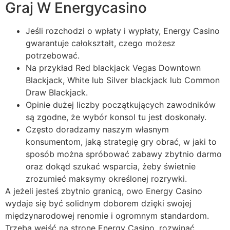
Graj W Energycasino
Jeśli rozchodzi o wpłaty i wypłaty, Energy Casino
gwarantuje całokształt, czego możesz
potrzebować.
Na przykład Red blackjack Vegas Downtown
Blackjack, White lub Silver blackjack lub Common
Draw Blackjack.
Opinie dużej liczby początkujących zawodników
są zgodne, że wybór konsol tu jest doskonały.
Często doradzamy naszym własnym
konsumentom, jaką strategię gry obrać, w jaki to
sposób można spróbować zabawy zbytnio darmo
oraz dokąd szukać wsparcia, żeby świetnie
zrozumieć maksymy określonej rozrywki.
A jeżeli jesteś zbytnio granicą, owo Energy Casino
wydaje się być solidnym doborem dzięki swojej
międzynarodowej renomie i ogromnym standardom.
Trzeba wejść na stronę Energy Casino, rozwinąć