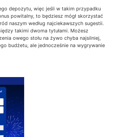
ego depozytu, więc jeśli w takim przypadku
onus powitalny, to będziesz mógł skorzystać
śród naszym według najciekawszych sugestii.
 między takimi dwoma tytułami. Możesz
enia owego stołu na żywo chyba najsilniej,
ego budżetu, ale jednocześnie na wygrywanie