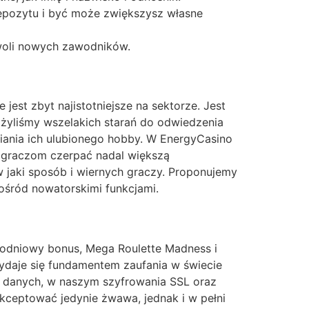
epozytu i być może zwiększysz własne
woli nowych zawodników.
est zbyt najistotniejsze na sektorze. Jest
żyliśmy wszelakich starań do odwiedzenia
ania ich ulubionego hobby. W EnergyCasino
 graczom czerpać nadal większą
 jaki sposób i wiernych graczy. Proponujemy
ośród nowatorskimi funkcjami.
ygodniowy bonus, Mega Roulette Madness i
wydaje się fundamentem zaufania w świecie
 danych, w naszym szyfrowania SSL oraz
kceptować jedynie żwawa, jednak i w pełni