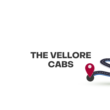
Skip
to
content