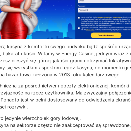
erą kasyna z komfortu swego budynku bądź spośród urządz
ck, bakarat i kości. Witamy w Energy Casino, jednym wraz z
żesz cieszyć się górnej jakości grami i otrzymać lukrat
zymy się wszystkim aspektom tegoż kasyna, od momentu gi
rona hazardowa założona w 2013 roku kalendarzowego.
hniczną za pośrednictwem poczty elektronicznej, komórki 
rzyjazność na rzecz użytkownika. Ma zwyczajny połączenie
ą. Ponadto jest w pełni dostosowany do odwiedzenia ekran
ci rozrywki.
o jedynie wierzchołek góry lodowej.
yna na sektorze często nie zaakceptować są sprawdzone, je