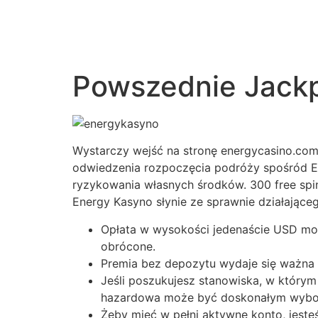
Powszednie Jackp
Wystarczy wejść na stronę energycasino.com 
odwiedzenia rozpoczęcia podróży spośród En
ryzykowania własnych środków. 300 free spin
Energy Kasyno słynie ze sprawnie działające
Opłata w wysokości jedenaście USD moż
obrócone.
Premia bez depozytu wydaje się ważna
Jeśli poszukujesz stanowiska, w którym 
hazardowa może być doskonałym wybo
Żeby mieć w pełni aktywne konto, jeste