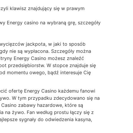
czyli klawisz znajdujący się w prawym
wy Energy casino na wybraną grę, szczegóły
wycięzców jackpota, w jaki to sposób
igdy nie są wypłacona. Szczegóły można
itryny Energy Casino możesz znaleźć
pot przedsiębiorstw. W stopce znajduje się
ie od momentu owego, bądź interesuje Cię
ecić ofertę Energy Casino każdemu fanowi
 żywo. W tym przypadku zdecydowano się na
gy Casino zabawy hazardowe, które są
a na żywo. Fan według prostu łączy się z
jlepsze sygnały do odwiedzenia kasyna,