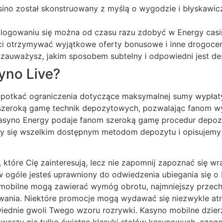
asino został skonstruowany z myślą o wygodzie i błyskawi
logowaniu się można od czasu razu zdobyć w Energy casin
 ci otrzymywać wyjątkowe oferty bonusowe i inne drogoce
zauważysz, jakim sposobem subtelny i odpowiedni jest de
yno Live?
apotkać ograniczenia dotyczące maksymalnej sumy wypłaty
e szeroką gamę technik depozytowych, pozwalając fanom 
asyno Energy podaje fanom szeroką gamę procedur depozy
my się wszelkim dostępnym metodom depozytu i opisujemy 
które Cię zainteresują, lecz nie zapomnij zapoznać się wr
ogóle jesteś uprawniony do odwiedzenia ubiegania się o bo
mobilne mogą zawierać wymóg obrotu, najmniejszy przech
ania. Niektóre promocje mogą wydawać się niezwykle atrak
wiednie gwoli Twego wzoru rozrywki. Kasyno mobilne dzie
tworzy nie tylko świetne klasyki stołów kasynowych, cze