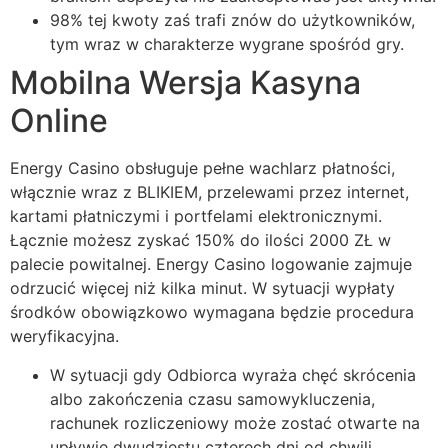
98% tej kwoty zaś trafi znów do użytkowników,
tym wraz w charakterze wygrane spośród gry.
Mobilna Wersja Kasyna
Online
Energy Casino obsługuje pełne wachlarz płatności,
włącznie wraz z BLIKIEM, przelewami przez internet,
kartami płatniczymi i portfelami elektronicznymi.
Łącznie możesz zyskać 150% do ilości 2000 ZŁ w
palecie powitalnej. Energy Casino logowanie zajmuje
odrzucić więcej niż kilka minut. W sytuacji wypłaty
środków obowiązkowo wymagana będzie procedura
weryfikacyjna.
W sytuacji gdy Odbiorca wyraża chęć skrócenia
albo zakończenia czasu samowykluczenia,
rachunek rozliczeniowy może zostać otwarte na
upływie dwudziestu czterech dni od chwili