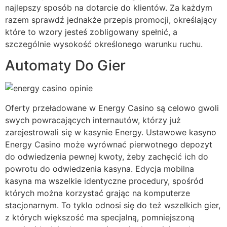
najlepszy sposób na dotarcie do klientów. Za każdym
razem sprawdź jednakże przepis promocji, określający
które to wzory jesteś zobligowany spełnić, a
szczególnie wysokość określonego warunku ruchu.
Automaty Do Gier
Oferty przeładowane w Energy Casino są celowo gwoli
swych powracających internautów, którzy już
zarejestrowali się w kasynie Energy. Ustawowe kasyno
Energy Casino może wyrównać pierwotnego depozyt
do odwiedzenia pewnej kwoty, żeby zachęcić ich do
powrotu do odwiedzenia kasyna. Edycja mobilna
kasyna ma wszelkie identyczne procedury, spośród
których można korzystać grając na komputerze
stacjonarnym. To tyklo odnosi się do też wszelkich gier,
z których większość ma specjalną, pomniejszoną