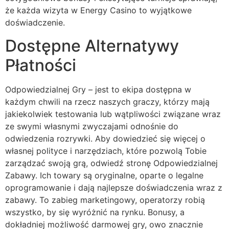
że każda wizyta w Energy Casino to wyjątkowe
doświadczenie.
Dostępne Alternatywy
Płatności
Odpowiedzialnej Gry – jest to ekipa dostępna w
każdym chwili na rzecz naszych graczy, którzy mają
jakiekolwiek testowania lub wątpliwości związane wraz
ze swymi własnymi zwyczajami odnośnie do
odwiedzenia rozrywki. Aby dowiedzieć się więcej o
własnej polityce i narzędziach, które pozwolą Tobie
zarządzać swoją grą, odwiedź stronę Odpowiedzialnej
Zabawy. Ich towary są oryginalne, oparte o legalne
oprogramowanie i dają najlepsze doświadczenia wraz z
zabawy. To zabieg marketingowy, operatorzy robią
wszystko, by się wyróżnić na rynku. Bonusy, a
dokładniej możliwość darmowej gry, owo znacznie