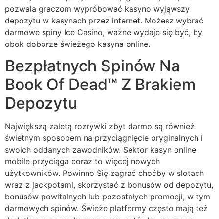
pozwala graczom wypróbować kasyno wyjąwszy
depozytu w kasynach przez internet. Możesz wybrać
darmowe spiny Ice Casino, ważne wydaje się być, by
obok doborze świeżego kasyna online.
Bezpłatnych Spinów Na
Book Of Dead™ Z Brakiem
Depozytu
Największą zaletą rozrywki zbyt darmo są również
świetnym sposobem na przyciągnięcie oryginalnych i
swoich oddanych zawodników. Sektor kasyn online
mobile przyciąga coraz to więcej nowych
użytkowników. Powinno Się zagrać choćby w slotach
wraz z jackpotami, skorzystać z bonusów od depozytu,
bonusów powitalnych lub pozostałych promocji, w tym
darmowych spinów. Świeże platformy często mają też