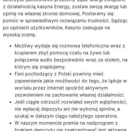
z działalnością kasyna Energy, zostaw swoją skargę lub
opinię na własnej stronie domowej. Postaramy się
pomóc w sprawiedliwym rozwiązaniu trudności. Sądząc
po opiniach użytkowników, Kasyno zasługuje na
wysoką ocenę.
Możliwy wydaje się rozmowa telefoniczna wraz z
krupierem zbyt pomocą czatu na żywo lub
połączenia audio bezpośrednio wraz ze stołem, na
którym się znajdujemy.
Fani pochodzący z Polski powinny mieć
zapewnienie jakie możliwości do tego, że ląduje w
wortalu przez internet spośród aktywnym
zezwoleniem na zachowanie własnej działalności.
Jeśli ciągle odrzucić rozwiałeś swych wątpliwości,
nie wpłacaj depozytu ani nie wykonuj spinów, a
szukaj w dalszym ciągu należytego operatora.
W naszym momencie premia na nadprogram z
brakiem depozytu nie zaakceptować jest aktywna.