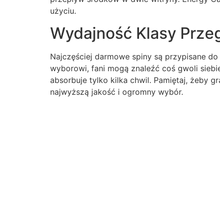
użyciu.
Wydajność Klasy Prze
Najczęściej darmowe spiny są przypisane d
wyborowi, fani mogą znaleźć coś gwoli siebi
absorbuje tylko kilka chwil. Pamiętaj, żeby
najwyższą jakość i ogromny wybór.