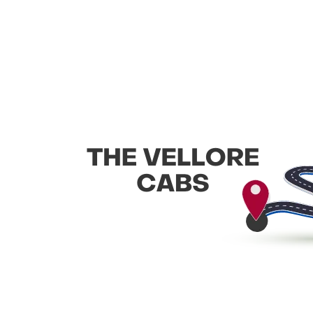
Skip
to
content