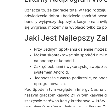
Oznacza to, że zagracie tutaj w tego rodzaj
odwiedzenia doboru będziecie spośród pewnoś
bonusy wyjąwszy depozytu, kasyno na chwilę
się wygrana, możemy ja wypłacić tylko za p
Jaki Jest Najlepszy Z
Przy Jednym Spotkaniu dziennie możes
Można skontaktować się spośród nimi z
na podany nr komórki.
Zakręć bębnami i wykorzystuj swoje żet
systemem Android.
Jednocześnie warto podkreślić, że pode
oprogramowania.
Pod Spodem tym względem Energy Casino us
naszym graczom kasyno 21. W tym kasynie dy
szczęście zarówno karty kredytowe w który s
przepływ środków w dwie witryny. Energy Cas