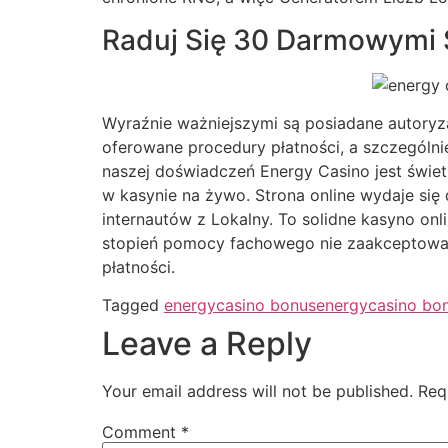
Raduj Się 30 Darmowymi S
Wyraźnie ważniejszymi są posiadane autory
oferowane procedury płatności, a szczególni
naszej doświadczeń Energy Casino jest świe
w kasynie na żywo. Strona online wydaje się
internautów z Lokalny. To solidne kasyno onl
stopień pomocy fachowego nie zaakceptować
płatności.
Tagged
energycasino bonus
energycasino bo
Leave a Reply
Your email address will not be published.
Req
Comment
*