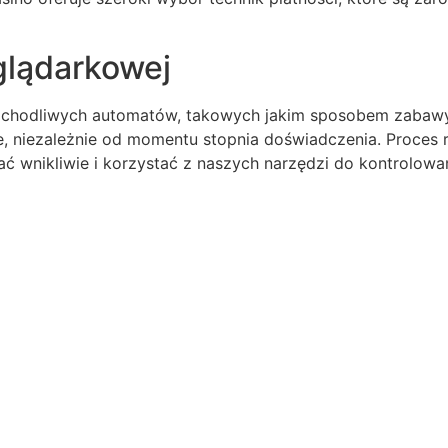
glądarkowej
o chodliwych automatów, takowych jakim sposobem zabaw
e, niezależnie od momentu stopnia doświadczenia. Proces r
 grać wnikliwie i korzystać z naszych narzędzi do kontrol