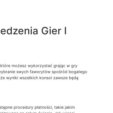
edzenia Gier I
, które możesz wykorzystać grając w gry
 wybranie swych faworytów spośród bogatego
że wyniki wszelkich konsol zawsze będą
tępne procedury płatności, takie jakim