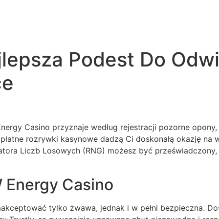
jlepsza Podest Do Odwi
ce
nergy Casino przyznaje według rejestracji pozorne opony
ezpłatne rozrywki kasynowe dadzą Ci doskonałą okazję na
ratora Liczb Losowych (RNG) możesz być przeświadczony, 
 Energy Casino
aakceptować tylko żwawa, jednak i w pełni bezpieczna. Dos