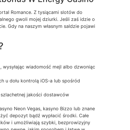
mortal Romance. Z tysiącami slotów do
ego gwoli mojej dziurki. Jeśli zaś idzie o
cie. Gdy na naszym własnym saldzie pojawi
?
a, wysyłając wiadomość mejl albo dzwoniąc
h u dołu kontrolą iOS-a lub spośród
 szlachetnej jakości dostawców
syno Neon Vegas, kasyno Bizzo lub znane
żyć depozyt bądź wypłacić środki. Całe
ków i umożliwiają szybki, bezprowizyjny
równo pewne, jakim sposobem i łatwe w