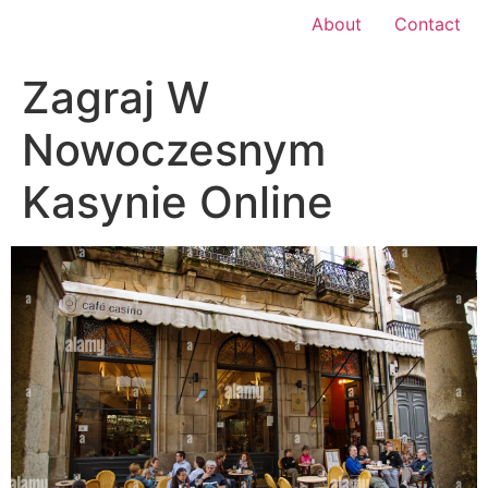
About
Contact
Zagraj W
Nowoczesnym
Kasynie Online