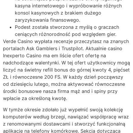
kasyna internetowego i wypróbowanie różnych
konsol kasynowych z brakiem dużego
zaryzykowania finansowego.
Podest została stworzona z myślą o graczach
ceniących różnorodność pod względem gier.
Verde Casino wypłata recenzje przeczytasz na znanych
portalach Ask Gamblers i Trustpilot. Aktualnie casino
Inexperto Casino ma em liście ofert ofertę na
nadchodzące walentynki. W tej ofert użytkownicy mogą
liczyć na świetny refill bonus do górnej kwoty 4, pięćset
ZŁ i równoczesne 200 FS. W każdy dzień począwszy
od dziesięciu lutego, można aktywować równoczesne
środki bonusowe nasza firma mąż and i spiny przy
wpłacie za określoną kwotę.
W tymże okresie zdołało już wypełnić swoją kolekcję
komputerów według brzegi, nawiązać współpracę wraz
z renomowanymi dostawcami i stworzyć funkcjonalną
aplikację na telefony komórkowe. Sekcja dotycząca