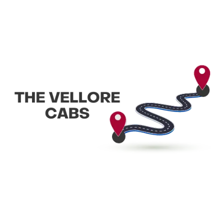
Skip
to
content