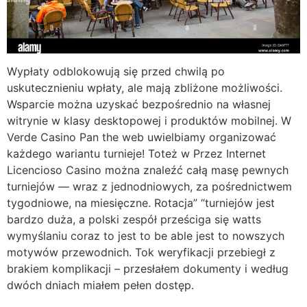
Wypłaty odblokowują się przed chwilą po
uskutecznieniu wpłaty, ale mają zbliżone możliwości.
Wsparcie można uzyskać bezpośrednio na własnej
witrynie w klasy desktopowej i produktów mobilnej. W
Verde Casino Pan the web uwielbiamy organizować
każdego wariantu turnieje! Toteż w Przez Internet
Licencioso Casino można znaleźć całą masę pewnych
turniejów — wraz z jednodniowych, za pośrednictwem
tygodniowe, na miesięczne. Rotacja” “turniejów jest
bardzo duża, a polski zespół prześciga się watts
wymyślaniu coraz to jest to be able jest to nowszych
motywów przewodnich. Tok weryfikacji przebiegł z
brakiem komplikacji – przesłałem dokumenty i według
dwóch dniach miałem pełen dostęp.