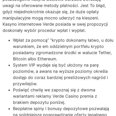
uwagi na oferowane metody płatności. Jest To błąd,
gdyż niejednokrotnie okazuje się, że duże opłaty
manipulacyjne mogą mocno uderzyć na kieszeni.
Kasyno internetowe Verde posiada w swej propozycji
doskonały wybór procedur wpłat i wypłat.
Wpłat za pomocą” “krypto dokonamy łatwo, u dołu
warunkiem, że em oddzielnym portfelu krypto
posiadamy zgromadzone środki w walucie Tether,
Bitcoin albo Ethereum.
System VIP wydaje się być ułożony na parę
poziomów, a awans na wyższe poziomy określa
dostęp do coraz bardziej prestiżowych nagród i
przywilejów.
Poświęć chwilę we zapoznaj się z dwoma
wariantami reklamy Verde Casino premia z
brakiem depozytu poniżej.
Bezpłatne spiny i bonusy depozytowe pozwalają
na solidniejsze posprawdzanie oferty legalnego