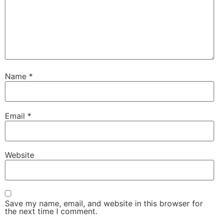
Name
*
Email
*
Website
Save my name, email, and website in this browser for
the next time I comment.