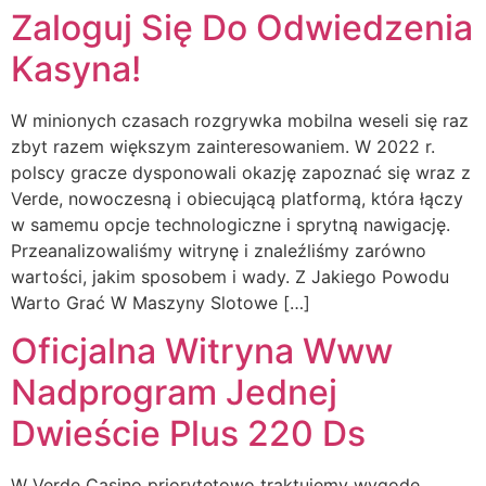
Zaloguj Się Do Odwiedzenia
Kasyna!
W minionych czasach rozgrywka mobilna weseli się raz
zbyt razem większym zainteresowaniem. W 2022 r.
polscy gracze dysponowali okazję zapoznać się wraz z
Verde, nowoczesną i obiecującą platformą, która łączy
w samemu opcje technologiczne i sprytną nawigację.
Przeanalizowaliśmy witrynę i znaleźliśmy zarówno
wartości, jakim sposobem i wady. Z Jakiego Powodu
Warto Grać W Maszyny Slotowe […]
Oficjalna Witryna Www
Nadprogram Jednej
Dwieście Plus 220 Ds
W Verde Casino priorytetowo traktujemy wygodę