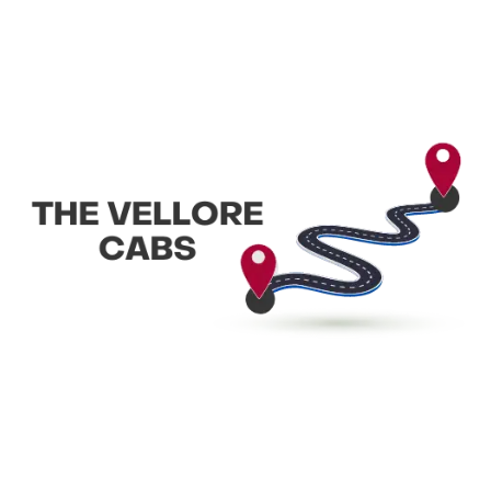
Skip
to
content