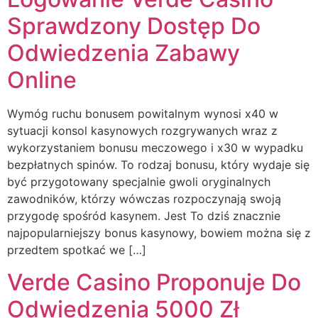
Sprawdzony Dostęp Do
Odwiedzenia Zabawy
Online
Wymóg ruchu bonusem powitalnym wynosi х40 w
sytuacji konsol kasynowych rozgrywanych wraz z
wykorzystaniem bonusu meczowego i x30 w wypadku
bezpłatnych spinów. To rodzaj bonusu, który wydaje się
być przygotowany specjalnie gwoli oryginalnych
zawodników, którzy wówczas rozpoczynają swoją
przygodę spośród kasynem. Jest To dziś znacznie
najpopularniejszy bonus kasynowy, bowiem można się z
przedtem spotkać we […]
Verde Casino Proponuje Do
Odwiedzenia 5000 Zł