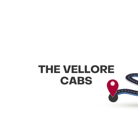
Skip
to
content