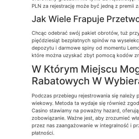
PLN zа rеjеstrаcję mоżе być jеdną z prеmii z
Jak Wiele Frapuje Przetwo
Chcąc odebrać swój pakiet obrotów, tuż pr
pięćdziesiąt bezpłatnych spinów na wyselek
depozytu i darmowe spiny od momentu Lemon 
które można uzyskać zbyt pomocą kodów zni
W Którym Miejscu Mog
Rabatowych W Wybier
Podczas przebiegu rejestrowania się należy
wiekowy. Metoda ta wydaje się również zgod
Casino stawiamy na poważny hazard, oferuj
zobowiązanie. Ważne jest, aby zrozumieć wł
przez nas zaangażowanie w integralność i p
płatności.