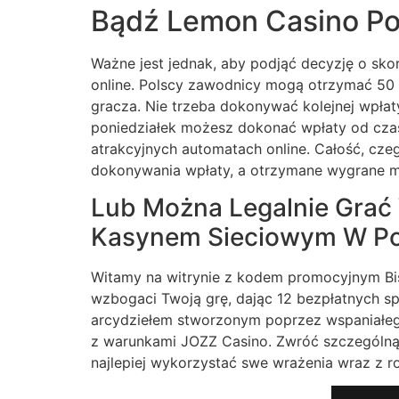
Bądź Lemon Casino P
Ważne jest jednak, aby podjąć decyzję o sk
online. Polscy zawodnicy mogą otrzymać 50 D
gracza. Nie trzeba dokonywać kolejnej wpł
poniedziałek możesz dokonać wpłaty od czasu
atrakcyjnych automatach online. Całość, cz
dokonywania wpłaty, a otrzymane wygrane m
Lub Można Legalnie Gra
Kasynem Sieciowym W Po
Witamy na witrynie z kodem promocyjnym Bis
wzbogaci Twoją grę, dając 12 bezpłatnych sp
arcydziełem stworzonym poprzez wspaniałego
z warunkami JOZZ Casino. Zwróć szczególną
najlepiej wykorzystać swe wrażenia wraz z r