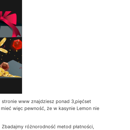
 stronie www znajdziesz ponad 3,pięćset
sz mieć więc pewność, że w kasynie Lemon nie
y. Zbadajmy różnorodność metod płatności,