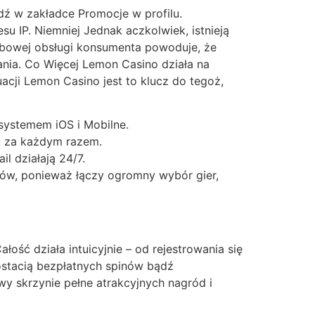
dź w zakładce Promocje w profilu.
u IP. Niemniej Jednak aczkolwiek, istnieją
obowej obsługi konsumenta powoduje, że
ia. Co Więcej Lemon Casino działa na
acji Lemon Casino jest to klucz do tegoż,
systemem iOS i Mobilne.
u za każdym razem.
l działają 24/7.
ków, ponieważ łączy ogromny wybór gier,
ość działa intuicyjnie – od rejestrowania się
ostacią bezpłatnych spinów bądź
y skrzynie pełne atrakcyjnych nagród i