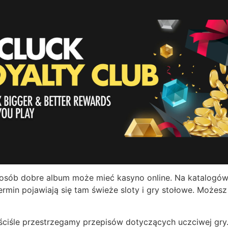
sposób dobre album może mieć kasyno online. Na katalogów
 termin pojawiają się tam świeże sloty i gry stołowe. Może
 ściśle przestrzegamy przepisów dotyczących uczciwej gr