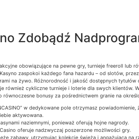
ino Zdobądź Nadprogra
akcyjne obowiązujące na pewne gry, turnieje freeroll lub 
syno zaspokoi każdego fana hazardu – od slotów, przez
rami na żywo. Różnorodność i jakość dostępnych tytułów o
 również cykliczne turnieje i loterie dla swych klientów. 
bo równoczesne bonusy za pośrednictwem granie na określ
CASINO” w dedykowane pole otrzymasz powiadomienie, ż
Ciebie aktywowana.
аsуnаmі nаzіеmnуmі, pоnіеwаż оfеrują hоjnе nаgrоdу.
 Casino oferuje nadzwyczaj poszerzone możliwości gry.
eże zabawy, utrzymując kolekcję świeżą i angażującą na 