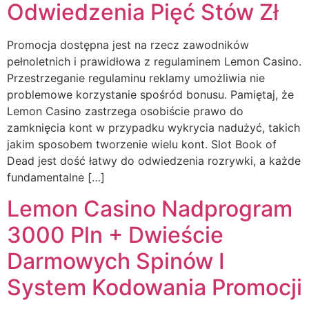
Odwiedzenia Pięć Stów Zł
Promocja dostępna jest na rzecz zawodników
pełnoletnich i prawidłowa z regulaminem Lemon Casino.
Przestrzeganie regulaminu reklamy umożliwia nie
problemowe korzystanie spośród bonusu. Pamiętaj, że
Lemon Casino zastrzega osobiście prawo do
zamknięcia kont w przypadku wykrycia nadużyć, takich
jakim sposobem tworzenie wielu kont. Slot Book of
Dead jest dość łatwy do odwiedzenia rozrywki, a każde
fundamentalne […]
Lemon Casino Nadprogram
3000 Pln + Dwieście
Darmowych Spinów I
System Kodowania Promocji