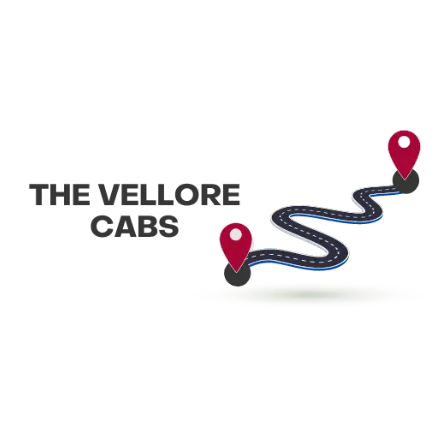
Skip
to
content