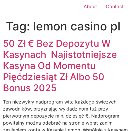
About
Contact
Tag:
lemon casino pl
50 Zł € Bez Depozytu W
Kasynach ️ Najistotniejsze
Kasyna Od Momentu
Pięćdziesiąt Zł Albo 50
Bonus 2025
Ten niezwykły nadprogram wita każdego świeżych
zawodników, przyznając wykładzinom tuż przy
pierwotnym depozycie min. dziesięć €. Nadprogram
powitalny można odebrać na stronie wpłat zanim
zasileniem konta w Kasynie Lemon. Wspólnie z kasynem