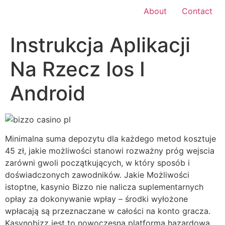
About
Contact
Instrukcja Aplikacji
Na Rzecz Ios I
Android
Minimalna suma depozytu dla każdego metod kosztuje
45 zł, jakie możliwości stanowi rozważny próg wejscia
zarówni gwoli początkujących, w który sposób i
doświadczonych zawodników. Jakie Możliwości
istoptne, kasynio Bizzo nie nalicza suplementarnych
opłay za dokonywanie wpłay – środki wyłożone
wpłacają są przeznaczane w całości na konto gracza.
Kasynobizz jest to nowoczesna platformа hazardowa