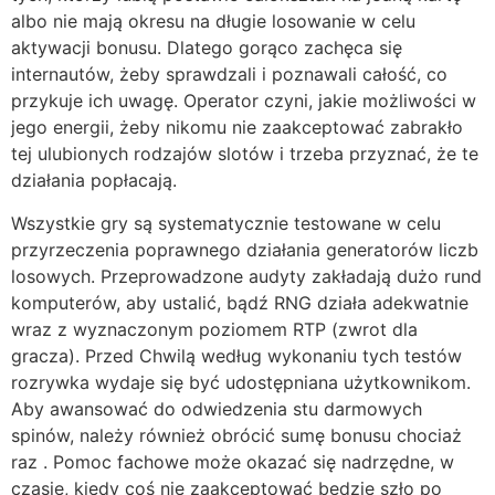
albo nie mają okresu na długie losowanie w celu
aktywacji bonusu. Dlatego gorąco zachęca się
internautów, żeby sprawdzali i poznawali całość, co
przykuje ich uwagę. Operator czyni, jakie możliwości w
jego energii, żeby nikomu nie zaakceptować zabrakło
tej ulubionych rodzajów slotów i trzeba przyznać, że te
działania popłacają.
Wszystkie gry są systematycznie testowane w celu
przyrzeczenia poprawnego działania generatorów liczb
losowych. Przeprowadzone audyty zakładają dużo rund
komputerów, aby ustalić, bądź RNG działa adekwatnie
wraz z wyznaczonym poziomem RTP (zwrot dla
gracza). Przed Chwilą według wykonaniu tych testów
rozrywka wydaje się być udostępniana użytkownikom.
Aby awansować do odwiedzenia stu darmowych
spinów, należy również obrócić sumę bonusu chociaż
raz . Pomoc fachowe może okazać się nadrzędne, w
czasie, kiedy coś nie zaakceptować będzie szło po