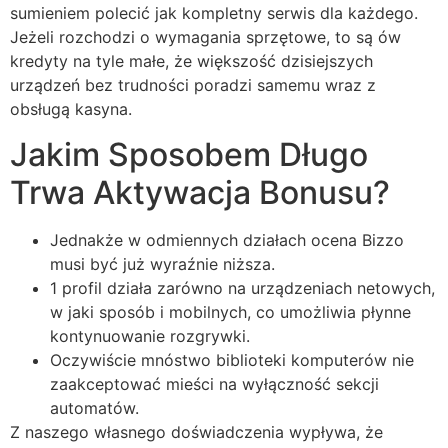
sumieniem polecić jak kompletny serwis dla każdego.
Jeżeli rozchodzi o wymagania sprzętowe, to są ów
kredyty na tyle małe, że większość dzisiejszych
urządzeń bez trudności poradzi samemu wraz z
obsługą kasyna.
Jakim Sposobem Długo
Trwa Aktywacja Bonusu?
Jednakże w odmiennych działach ocena Bizzo
musi być już wyraźnie niższa.
1 profil działa zarówno na urządzeniach netowych,
w jaki sposób i mobilnych, co umożliwia płynne
kontynuowanie rozgrywki.
Oczywiście mnóstwo biblioteki komputerów nie
zaakceptować mieści na wyłączność sekcji
automatów.
Z naszego własnego doświadczenia wypływa, że