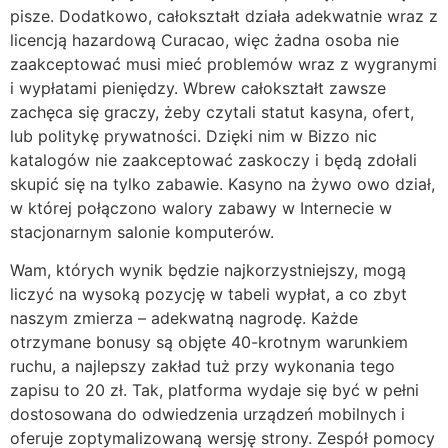
pisze. Dodatkowo, całokształt działa adekwatnie wraz z
licencją hazardową Curacao, więc żadna osoba nie
zaakceptować musi mieć problemów wraz z wygranymi
i wypłatami pieniędzy. Wbrew całokształt zawsze
zachęca się graczy, żeby czytali statut kasyna, ofert,
lub politykę prywatności. Dzięki nim w Bizzo nic
katalogów nie zaakceptować zaskoczy i będą zdołali
skupić się na tylko zabawie. Kasyno na żywo owo dział,
w której połączono walory zabawy w Internecie w
stacjonarnym salonie komputerów.
Wam, których wynik będzie najkorzystniejszy, mogą
liczyć na wysoką pozycję w tabeli wypłat, a co zbyt
naszym zmierza – adekwatną nagrodę. Każde
otrzymane bonusy są objęte 40-krotnym warunkiem
ruchu, a najlepszy zakład tuż przy wykonania tego
zapisu to 20 zł. Tak, platforma wydaje się być w pełni
dostosowana do odwiedzenia urządzeń mobilnych i
oferuje zoptymalizowaną wersję strony. Zespół pomocy