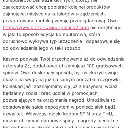
komputerów. Dla wszelkich tych, którzy nie
zaakceptować chcą pobierać kolejnej produktów
zajmującej miejsce na katalogów urządzeniach,
przygotowano mobilną wersję przeglądarkową. Owo
https://www.bizzo-casino-poland2.com
nic odrębnego
w jaki to sposób edycja komputerowa, która
odruchowo wykrywa typ urządzenia i dopasowuje się
do odwiedzenia jego w taki sposób.
Kasyno podwaja Twój przechowanie aż do odwiedzenia
czterysta ZŁ, dodatkowo otrzymujesz 100 gratisowych
spinów. Owo doskonały sposób, by zwiększyć swoje
okazje na wygraną już na samym początku rozgrywki.
Poniekąd jeśli zaznajomimy się już z kasynem, wciąż
będziemy zdołali brać udział w promocjach
pozwalających na otrzymanie nagród. Umożliwia to
doładowanie salda depozytem w poniedziałek bądź
czwartek. Wówczas, dzięki kodom SPIN oraz THU,
można otrzymać darmowe spiny i nagrody pieniężne.
Pierwotnego wielkość zależy od momentu wysokości