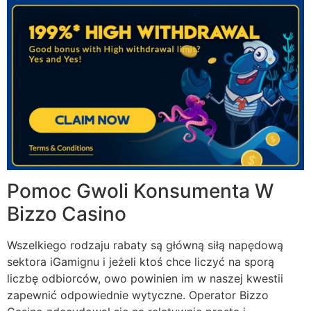
Pomoc Gwoli Konsumenta W
Bizzo Casino
Wszelkiego rodzaju rabaty są główną siłą napędową
sektora iGamignu i jeżeli ktoś chce liczyć na sporą
liczbę odbiorców, owo powinien im w naszej kwestii
zapewnić odpowiednie wytyczne. Operator Bizzo