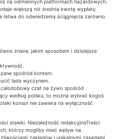
 niż na odmiennych platformach hazardowych.
aje większą niż średnia kwotę wypłaty.
le łatwa do odwiedzenia ściągnięcia zarówno
ówno znane, jakim sposobem i dzisiejsze
aktywność.
iązane spośród kontem.
rzucić lada wyczynem.
yć całodobowy czat na żywo spośród
wiący według polsku, to można wybrać kogoś
oteki konsol nie zawiera na wyłączność
ości stawki. Niezależność redakcyjnaTreści
ych, którzy mogliby mieć wpływ na
żliwościami zakładów i unikalnymi zasadami