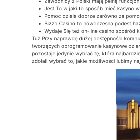
Zawodnicy z Polski mają pełną funkcjon
Jest To w jaki to sposób mieć kasyno w
Pomoc działa dobrze zarówno za pomoc
Bizzo Casino to nowoczesna podest ha
Wydaje Się też on-line casino spośród k
Tuż Przy naprawdę dużej dostępności kompu
tworzących oprogramowanie kasynowe dzierży 
pozostaje jedynie wybrać tę, która najbardzi
zdołali wybrać to, jakie możliwości lubimy naj