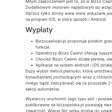
Miłym zaskoczeniem jest to, że w Bizzo Cas
Dodatkowym motorem napędowym do wzięcia u
Oprócz tylko strony www www wskazane jest t
na program iOS, w który sposób i Android.
Wypłaty
Bizzocasinopl.pl proponuje polskim gra
funkcje.
Operatorzy Bizzo Casino oferują naszy
Chociaż Bizzo Casino działa płynnie, n
Aplikacje na system android i iOS dział
Duży wybór metod płatności, które umożliwi
konsultantami pochodzącymi wraz z różnych k
innego bądź zdecydować się na pozostałe 2-i
sekcji automatów.
Wystarczy uruchomić tego typu slot i postawi
publikowane na bizzopolska.pl powstają nie
zawartość. Więcej Niż setka stołów do odwi