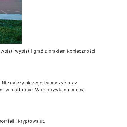
wpłat, wypłat i grać z brakiem konieczności
. Nie należy niczego tłumaczyć oraz
ć nr w platformie. W rozgrywkach można
rtfeli i kryptowalut.