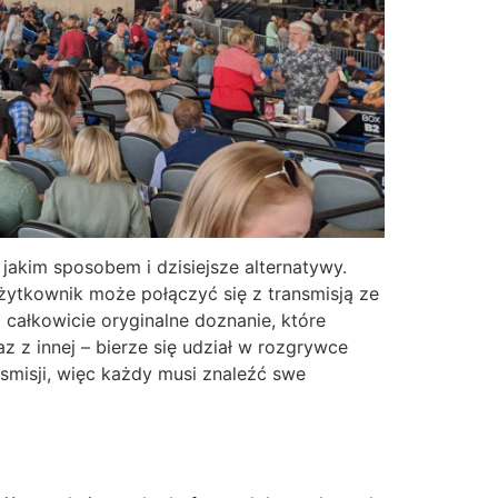
jakim sposobem i dzisiejsze alternatywy.
żytkownik może połączyć się z transmisją ze
 całkowicie oryginalne doznanie, które
 z innej – bierze się udział w rozgrywce
smisji, więc każdy musi znaleźć swe