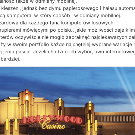
alność także w odmiany mobilnej.
 kieszeni, jednak bez dymu papierosowego i hałasu autom
ą komputera, w który sposób i w odmiany mobilnej.
zardowa dla każdego fana komputerów losowych.
rupierami mówiącymi po polsku, jakie możliwości daje klim
terów oczywiście nie mogło zabraknąć najciekawszych za
w swoim portfolio każde najchętniej wybrane wariacje ru
ej jemu pasuje. Jeżeli chodzi o ich wybór, owo internetow
bardziej.