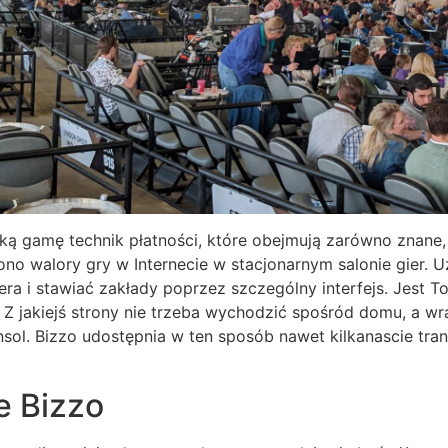
ką gamę technik płatności, które obejmują zarówno znane, 
no walory gry w Internecie w stacjonarnym salonie gier. U
a i stawiać zakłady poprzez szczególny interfejs. Jest To
 jakiejś strony nie trzeba wychodzić spośród domu, a wraz
ol. Bizzo udostępnia w ten sposób nawet kilkanascie tran
e Bizzo