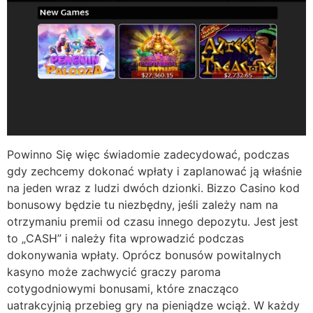
Powinno Się więc świadomie zadecydować, podczas
gdy zechcemy dokonać wpłaty i zaplanować ją właśnie
na jeden wraz z ludzi dwóch dzionki. Bizzo Casino kod
bonusowy będzie tu niezbędny, jeśli zależy nam na
otrzymaniu premii od czasu innego depozytu. Jest jest
to „CASH” i należy fita wprowadzić podczas
dokonywania wpłaty. Oprócz bonusów powitalnych
kasyno może zachwycić graczy paroma
cotygodniowymi bonusami, które znacząco
uatrakcyjnią przebieg gry na pieniądze wciąż. W każdy