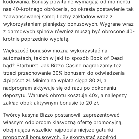
kodowania. Bonusy powitalne wymagają od momentu
nas 40-krotnego obrócenia, co określa postawienie tak
zaawansowanej samej liczby zakładów wraz z
wykorzystaniem pieniędzy bonusowych. Wygrane wraz
z darmowych spinów również muszą być obrócone 40-
krotnie poprzednio wypłatą.
Większość bonusów można wykorzystać na
automatach, takich w jaki to sposób Book of Dead
bądź Starburst. Jak Bizzo Casino nagradzamy też
trzeci przechowanie 30% bonusem do odwiedzenia
4.pięćset zł. Minimalna wpłata sięga 80 zł, a
nadprogram aktywuje się od razu po dokonaniu
depozytu. Warunek obrotu kosztuje 40x, a najlepszy
zakład obok aktywnym bonusie to 20 zł.
Twórcy kasyna Bizzo postanowili zaprezentować
własnym odbiorcom klasyczną ofertę promocyjną,
obejmująca wszelkie najpopularniejsze gatunki
propozycji bonusowych. By skorzystać spośród