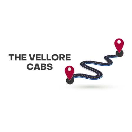
Skip
to
content