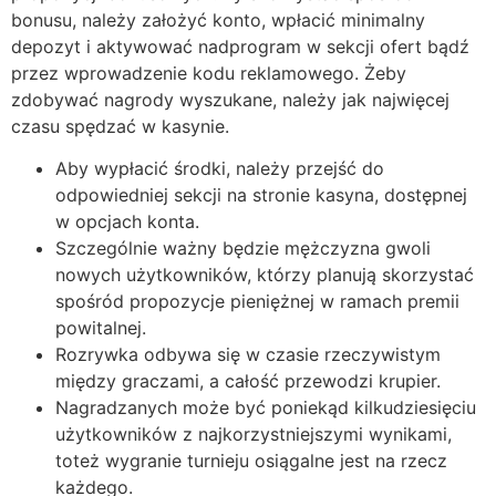
bonusu, należy założyć konto, wpłacić minimalny
depozyt i aktywować nadprogram w sekcji ofert bądź
przez wprowadzenie kodu reklamowego. Żeby
zdobywać nagrody wyszukane, należy jak najwięcej
czasu spędzać w kasynie.
Aby wypłacić środki, należy przejść do
odpowiedniej sekcji na stronie kasyna, dostępnej
w opcjach konta.
Szczególnie ważny będzie mężczyzna gwoli
nowych użytkowników, którzy planują skorzystać
spośród propozycje pieniężnej w ramach premii
powitalnej.
Rozrywka odbywa się w czasie rzeczywistym
między graczami, a całość przewodzi krupier.
Nagradzanych może być poniekąd kilkudziesięciu
użytkowników z najkorzystniejszymi wynikami,
toteż wygranie turnieju osiągalne jest na rzecz
każdego.