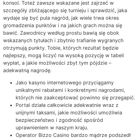
konsol. Toteż zawsze wskazane jest zajrzeć w
szczegóły zbliżającego się turnieju i sprawdzić, jaka
wydaje się być pula nagród, jak wiele trwa okres
gromadzenia punktów i na jakich grach można się
bawić. Zawodnicy według prostu bawią się obok
wskazanych tytułach i zbytnio trafianie wygranych
otrzymują punkty. Tobie, których rezultat będzie
najlepszy, mogą liczyć na wysoką pozycję w tabeli
wypłat, a jakie możliwości zbyt tym pójdzie –
adekwatną nagrodę.
Jako kasyno internetowego przyciągamy
unikalnymi rabatami i konkretnymi nagrodami,
których nie zaakceptować powinno się przegapić.
Portal działa całkowicie adekwatnie wraz z
unijnymi taksami, jakie możliwości umożliwia
bezpieczeństwo i zgodność spośród
uprawnieniem w naszym kraju.
Operator Bizzo Casino bardzo mądrze podszedł