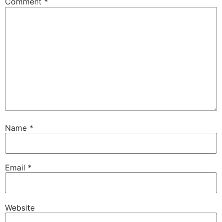
Comment
*
Name
*
Email
*
Website