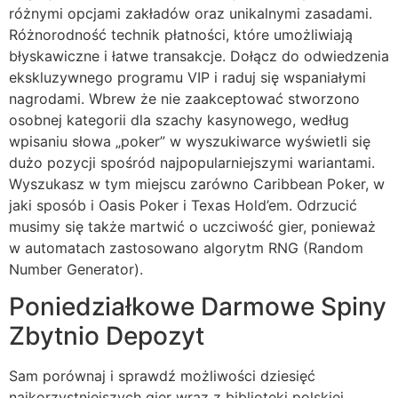
różnymi opcjami zakładów oraz unikalnymi zasadami.
Różnorodność technik płatności, które umożliwiają
błyskawiczne i łatwe transakcje. Dołącz do odwiedzenia
ekskluzywnego programu VIP i raduj się wspaniałymi
nagrodami. Wbrew że nie zaakceptować stworzono
osobnej kategorii dla szachy kasynowego, według
wpisaniu słowa „poker” w wyszukiwarce wyświetli się
dużo pozycji spośród najpopularniejszymi wariantami.
Wyszukasz w tym miejscu zarówno Caribbean Poker, w
jaki sposób i Oasis Poker i Texas Hold’em. Odrzucić
musimy się także martwić o uczciwość gier, ponieważ
w automatach zastosowano algorytm RNG (Random
Number Generator).
Poniedziałkowe Darmowe Spiny
Zbytnio Depozyt
Sam porównaj i sprawdź możliwości dziesięć
najkorzystniejszych gier wraz z biblioteki polskiej