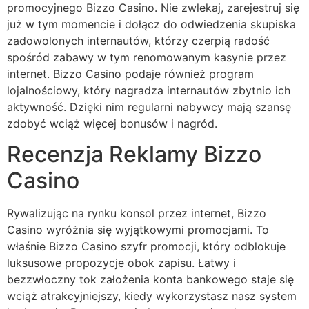
promocyjnego Bizzo Casino. Nie zwlekaj, zarejestruj się
już w tym momencie i dołącz do odwiedzenia skupiska
zadowolonych internautów, którzy czerpią radość
spośród zabawy w tym renomowanym kasynie przez
internet. Bizzo Casino podaje również program
lojalnościowy, który nagradza internautów zbytnio ich
aktywność. Dzięki nim regularni nabywcy mają szansę
zdobyć wciąż więcej bonusów i nagród.
Recenzja Reklamy Bizzo
Casino
Rywalizując na rynku konsol przez internet, Bizzo
Casino wyróżnia się wyjątkowymi promocjami. To
właśnie Bizzo Casino szyfr promocji, który odblokuje
luksusowe propozycje obok zapisu. Łatwy i
bezzwłoczny tok założenia konta bankowego staje się
wciąż atrakcyjniejszy, kiedy wykorzystasz nasz system