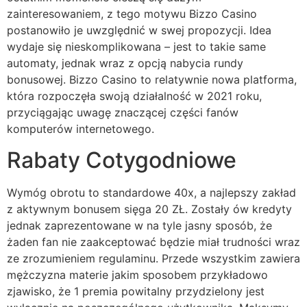
zainteresowaniem, z tego motywu Bizzo Casino
postanowiło je uwzględnić w swej propozycji. Idea
wydaje się nieskomplikowana – jest to takie same
automaty, jednak wraz z opcją nabycia rundy
bonusowej. Bizzo Casino to relatywnie nowa platforma,
która rozpoczęła swoją działalność w 2021 roku,
przyciągając uwagę znaczącej części fanów
komputerów internetowego.
Rabaty Cotygodniowe
Wymóg obrotu to standardowe 40x, a najlepszy zakład
z aktywnym bonusem sięga 20 ZŁ. Zostały ów kredyty
jednak zaprezentowane w na tyle jasny sposób, że
żaden fan nie zaakceptować będzie miał trudności wraz
ze zrozumieniem regulaminu. Przede wszystkim zawiera
mężczyzna materie jakim sposobem przykładowo
zjawisko, że 1 premia powitalny przydzielony jest