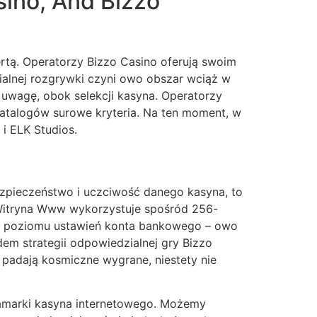
sino, And Bizzo
rtą. Operatorzy Bizzo Casino oferują swoim
ialnej rozgrywki czyni owo obszar wciąż w
 uwagę, obok selekcji kasyna. Operatorzy
 katalogów surowe kryteria. Na ten moment, w
i ELK Studios.
bezpieczeństwo i uczciwość danego kasyna, to
. Witryna Www wykorzystuje spośród 256-
 z poziomu ustawień konta bankowego – owo
m strategii odpowiedzialnej gry Bizzo
 padają kosmiczne wygrane, niestety nie
zakamarki kasyna internetowego. Możemy