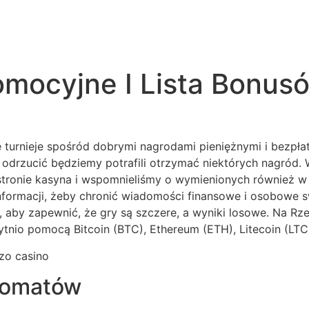
omocyjne I Lista Bonus
turnieje spośród dobrymi nagrodami pieniężnymi i bezpłat
 odrzucić będziemy potrafili otrzymać niektórych nagród. 
stronie kasyna i wspomnieliśmy o wymienionych również w
informacji, żeby chronić wiadomości finansowe i osobowe 
aby zapewnić, że gry są szczere, a wyniki losowe. Na Rzec
tnio pomocą Bitcoin (BTC), Ethereum (ETH), Litecoin (LTC),
tomatów