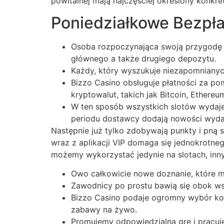
powitalnej mają najczęściej określony konk
Poniedziałkowe Bezpła
Osoba rozpoczynająca swoją przygodę s
głównego a także drugiego depozytu.
Każdy, który wyszukuje niezapomnianyc
Bizzo Casino obsługuje płatności za pom
kryptowalut, takich jak Bitcoin, Ethereu
W ten sposób wszystkich slotów wydaje 
periodu dostawcy dodają nowości wyda
Następnie już tylko zdobywają punkty i pną s
wraz z aplikacji VIP domaga się jednokrotne
możemy wykorzystać jedynie na slotach, inn
Owo całkowicie nowe doznanie, które m
Zawodnicy po prostu bawią się obok wsk
Bizzo Casino podaje ogromny wybór ko
zabawy na żywo.
Promujemy odpowiedzialną grę i pracuj