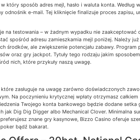
 który sposób adres mejl, hasło i waluta konta. Według wy
odnośnik e-mail. Tej kliknięcie finalizuje proces zapisu, 
uje na testowania – w żadnym wypadku nie zaakceptować c
stać spośród adresu zamieszkamia mejl poniżej. Należy ju
ych środków, ale zwiększenie potencjału zabawy. Program 
ów oraz gry jackpot. Tytuły tego rodzaju jakim sposobem 
śród nich, które przykuły naszą uwagę.
które zasługuje na uwagę zarówno doświadczonych zawodni
wym. Na poczynieniu krytycznej wpłaty otrzymasz całkie
wiedzenia Twojego konta bankowego będzie dodane setka 
 jak Dig Dig Digger albo Mechanical Clover. Minimalna s
i preferujesz znane gry kasynowe, Bizzo Casino oferuje sz
, poker bądź bakarat.