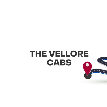
Skip
to
content