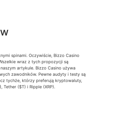
ów
nymi spinami. Oczywiście, Bizzo Casino
Wszelkie wraz z tych propozycji są
 naszym artykule. Bizzo Casino używa
swych zawodników. Pewne audyty i testy są
z tychże, którzy preferują kryptowaluty,
 Tether ($T) i Ripple (XRP).