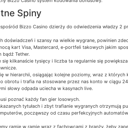
retny Bizzo Casino system kodowania bonusowy.
tne Spiny
pośród Bizzo Casino dzierży do odwiedzenia władzy 2 pr
h doświadczeń i szansy na wielkie wygrane, powinien zde
ocą kart Visa, Mastercard, e-portfeli takowych jakim sposo
m bądź Tether.
się kilkanaście tysięcy i liczba ta regularnie się powięks
wnicze.
ię w hierarchii, osiągając kolejne poziomy, wraz z któryc
go obrotu i trafia na stosowane przez nas konto w ciągu 2
ymi słowy odpada uciecha w kasynach live.
usi poznać każdy fan gier losowych.
azanych tytułach i zbyt trafianie wygranych otrzymują pu
mputerów, począwszy od czasu perfekcyjnych automatów 
emy ramię w ramię wraz z fachowcami z branży, żeby zape