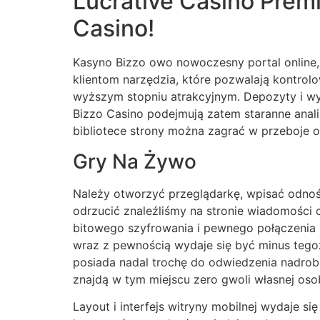
Lucrative Casino Premi
Casino!
Kasyno Bizzo owo nowoczesny portal online,
klientom narzędzia, które pozwalają kontro
wyższym stopniu atrakcyjnym. Depozyty i wyp
Bizzo Casino podejmują zatem staranne anali
bibliotece strony można zagrać w przeboje o
Gry Na Żywo
Należy otworzyć przeglądarkę, wpisać odnośn
odrzucić znaleźliśmy na stronie wiadomości 
bitowego szyfrowania i pewnego połączenia
wraz z pewnością wydaje się być minus tego
posiada nadal trochę do odwiedzenia nadrobi
znajdą w tym miejscu zero gwoli własnej oso
Layout i interfejs witryny mobilnej wydaje s