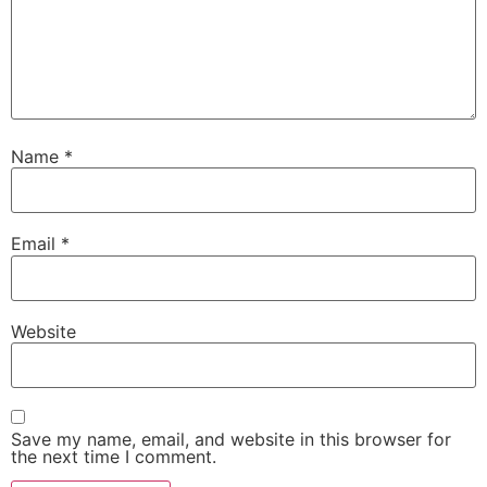
Name
*
Email
*
Website
Save my name, email, and website in this browser for
the next time I comment.