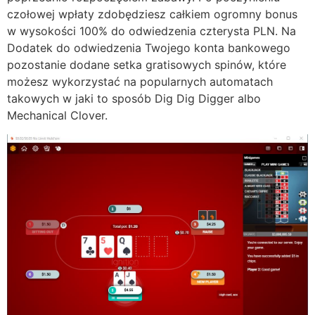
czołowej wpłaty zdobędziesz całkiem ogromny bonus
w wysokości 100% do odwiedzenia czterysta PLN. Na
Dodatek do odwiedzenia Twojego konta bankowego
pozostanie dodane setka gratisowych spinów, które
możesz wykorzystać na popularnych automatach
takowych w jaki to sposób Dig Dig Digger albo
Mechanical Clover.