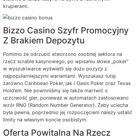
krupierami.
Bizzo Casino Szyfr Promocyjny
Z Brakiem Depozytu
Pomimo że odrzucić stworzono osobnej sektora na
rzecz scrable kasynowego, po wpisaniu słowa „poker”
w wyszukiwarce wyświetli się dużo pozycji z
najpopularniejszymi wariantami. Wyszukasz tutaj
zarówno Caribbean Poker, jak i Oasis Poker oraz Texas
Hold’em. Nie powinniśmy się także martwić o
uczciwość gier, ponieważ w automatach zastosowano
wzór RNG (Random Number Generator). Żeby uciecha
była pewna, poprzednio jej rozpoczęciem należy ustalić
limity na własnym koncie osobistym.
Oferta Powitalna Na Rzecz