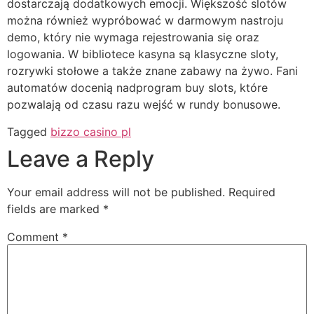
dostarczają dodatkowych emocji. Większość slotów
można również wypróbować w darmowym nastroju
demo, który nie wymaga rejestrowania się oraz
logowania. W bibliotece kasyna są klasyczne sloty,
rozrywki stołowe a także znane zabawy na żywo. Fani
automatów docenią nadprogram buy slots, które
pozwalają od czasu razu wejść w rundy bonusowe.
Tagged
bizzo casino pl
Leave a Reply
Your email address will not be published.
Required
fields are marked
*
Comment
*