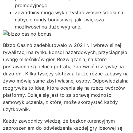
promocyjnego.
Zawodnicy mogą wykorzystać własne środki na
nabycie rundy bonusowej, jak zwiększa
możliwości na duże wygrane.
Bizzo Casino zadebiutowało w 2021 r. i wbrew silnej
rywalizacji na rynku konsol hazardowych, przyciągnęło
uwagę miłośników gier. Rozwiązania, na które
postawiono są pełne i potrafią zapewnić rozrywkę na
dużo dni. Kilka tysięcy slotów a także różne zabawy na
żywo mówią same zbyt własnej osoby. Odpowiedzialna
rozgrywka to idea, która ocenia się na rzecz twórców
platformy. Dzieje się jest to za sprawą możności
samowykluczenia, z której może skorzystać każdy
użytkownik.
Każdy zawodnicy wiedzą, że bezkonkurencyjnym
zaproszeniem do odwiedzenia każdej gry losowej są