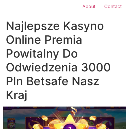
About
Contact
Najlepsze Kasyno
Online Premia
Powitalny Do
Odwiedzenia 3000
Pln Betsafe Nasz
Kraj