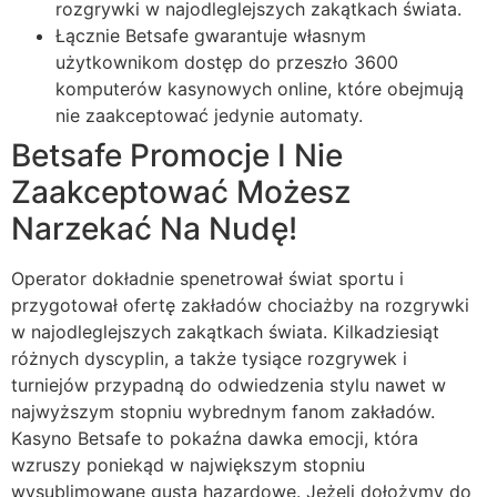
rozgrywki w najodleglejszych zakątkach świata.
Łącznie Betsafe gwarantuje własnym
użytkownikom dostęp do przeszło 3600
komputerów kasynowych online, które obejmują
nie zaakceptować jedynie automaty.
Betsafe Promocje I Nie
Zaakceptować Możesz
Narzekać Na Nudę!
Operator dokładnie spenetrował świat sportu i
przygotował ofertę zakładów chociażby na rozgrywki
w najodleglejszych zakątkach świata. Kilkadziesiąt
różnych dyscyplin, a także tysiące rozgrywek i
turniejów przypadną do odwiedzenia stylu nawet w
najwyższym stopniu wybrednym fanom zakładów.
Kasyno Betsafe to pokaźna dawka emocji, która
wzruszy poniekąd w największym stopniu
wysublimowane gusta hazardowe. Jeżeli dołożymy do