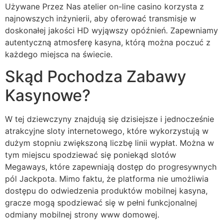
Używane Przez Nas atelier on-line casino korzysta z
najnowszych inżynierii, aby oferować transmisje w
doskonałej jakości HD wyjąwszy opóźnień. Zapewniamy
autentyczną atmosferę kasyna, którą można poczuć z
każdego miejsca na świecie.
Skąd Pochodza Zabawy
Kasynowe?
W tej dziewczyny znajdują się dzisiejsze i jednocześnie
atrakcyjne sloty internetowego, które wykorzystują w
dużym stopniu zwiększoną liczbę linii wypłat. Można w
tym miejscu spodziewać się poniekąd slotów
Megaways, które zapewniają dostęp do progresywnych
pól Jackpota. Mimo faktu, że platforma nie umożliwia
dostępu do odwiedzenia produktów mobilnej kasyna,
gracze mogą spodziewać się w pełni funkcjonalnej
odmiany mobilnej strony www domowej.