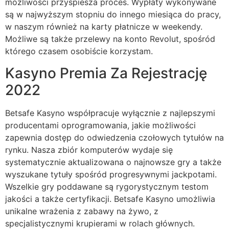
możliwości przyspiesza proces. Wypłaty wykonywane
są w najwyższym stopniu do innego miesiąca do pracy,
w naszym również na karty płatnicze w weekendy.
Możliwe są także przelewy na konto Revolut, spośród
którego czasem osobiście korzystam.
Kasyno Premia Za Rejestrację
2022
Betsafe Kasyno współpracuje wyłącznie z najlepszymi
producentami oprogramowania, jakie możliwości
zapewnia dostęp do odwiedzenia czołowych tytułów na
rynku. Nasza zbiór komputerów wydaje się
systematycznie aktualizowana o najnowsze gry a także
wyszukane tytuły spośród progresywnymi jackpotami.
Wszelkie gry poddawane są rygorystycznym testom
jakości a także certyfikacji. Betsafe Kasyno umożliwia
unikalne wrażenia z zabawy na żywo, z
specjalistycznymi krupierami w rolach głównych.