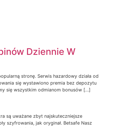
pinów Dziennie W
popularną stronę. Serwis hazardowy działa od
trowania się wystawiono premia bez depozytu
rzymy się wszystkim odmianom bonusów […]
tra są uważane zbyt najskuteczniejsze
y szyfrowania, jak oryginał. Betsafe Nasz