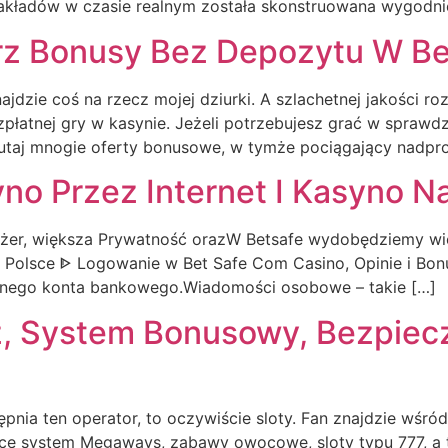
zakładów w czasie realnym została skonstruowana wygodnie
rz Bonusy Bez Depozytu W Be
ajdzie coś na rzecz mojej dziurki. A szlachetnej jakości 
płatnej gry w kasynie. Jeżeli potrzebujesz grać w sprawd
taj mnogie oferty bonusowe, w tymże pociągający nadprog
yno Przez Internet I Kasyno 
żer, większa Prywatność orazW Betsafe wydobędziemy wi
Polsce ᐈ Logowanie w Bet Safe Com Casino, Opinie i Bonus
asnego konta bankowego.Wiadomości osobowe – takie […]
ż, System Bonusowy, Bezpiec
pnia ten operator, to oczywiście sloty. Fan znajdzie wśró
ące system Megaways, zabawy owocowe, sloty typu 777, a ta