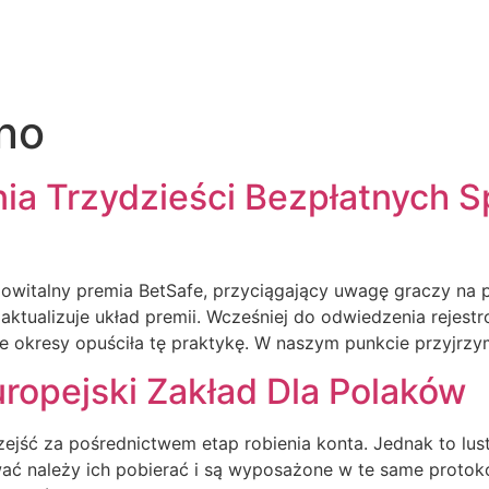
no
ia Trzydzieści Bezpłatnych S
powitalny premia BetSafe, przyciągający uwagę graczy na 
ktualizuje układ premii. Wcześniej do odwiedzenia rejes
ejże okresy opuściła tę praktykę. W naszym punkcie przyj
ropejski Zakład Dla Polaków
ejść za pośrednictwem etap robienia konta. Jednak to lus
ać należy ich pobierać i są wyposażone w te same protokoł