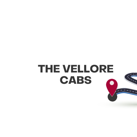
Skip
to
content