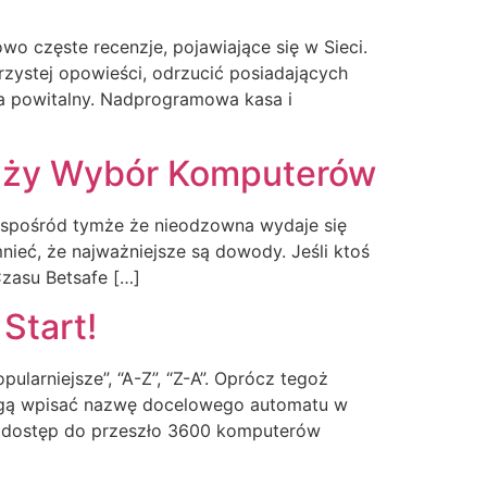
 częste recenzje, pojawiające się w Sieci.
rzystej opowieści, odrzucić posiadających
a powitalny. Nadprogramowa kasa i
Duży Wybór Komputerów
ę, spośród tymże że nieodzowna wydaje się
ieć, że najważniejsze są dowody. Jeśli ktoś
zasu Betsafe […]
Start!
larniejsze”, “A-Z”, “Z-A”. Oprócz tegoż
ogą wpisać nazwę docelowego automatu w
m dostęp do przeszło 3600 komputerów