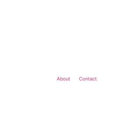
About
Contact