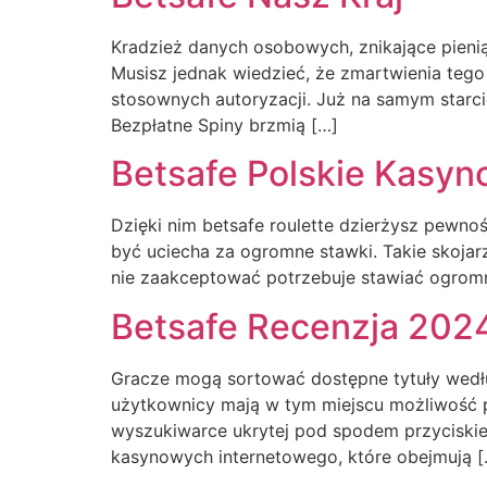
Kradzież danych osobowych, znikające pieni
Musisz jednak wiedzieć, że zmartwienia tego
stosownych autoryzacji. Już na samym starc
Bezpłatne Spiny brzmią […]
Betsafe Polskie Kasy
Dzięki nim betsafe roulette dzierżysz pewno
być uciecha za ogromne stawki. Takie skojar
nie zaakceptować potrzebuje stawiać ogrom
Betsafe Recenzja 2024
Gracze mogą sortować dostępne tytuły według
użytkownicy mają w tym miejscu możliwość
wyszukiwarce ukrytej pod spodem przyciski
kasynowych internetowego, które obejmują [