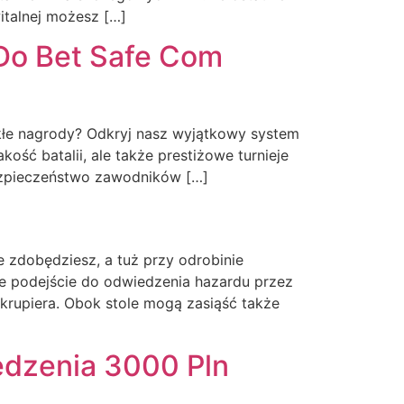
italnej możesz […]
 Do Bet Safe Com
kłe nagrody? Odkryj nasz wyjątkowy system
ść batalii, ale także prestiżowe turnieje
bezpieczeństwo zawodników […]
 zdobędziesz, a tuż przy odrobinie
e podejście do odwiedzenia hazardu przez
krupiera. Obok stole mogą zasiąść także
edzenia 3000 Pln