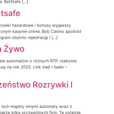
. BetStafe […]
tsafe
rozrywki hazardowe i bonusy wyjąwszy
zonym kasynie online, Bob Casino spośród
ram zbytnio rejestrację i […]
Na Żywo
ele automatów o różnych RTP, rzekome
y na rok 2025. Link mejl i hasło –
zeństwo Rozrywki I
d nich między innymi automaty wraz z
kże kilka szczególnych firm. Te ostatnie