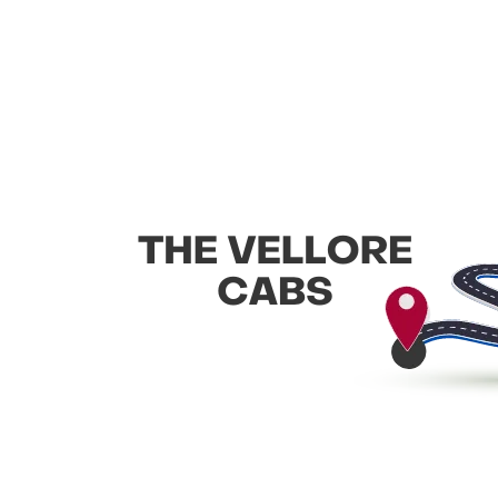
Skip
to
content