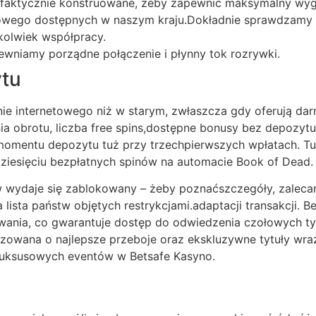
o faktycznie konstruowane, żeby zapewnić maksymalny wygo
towego dostępnych w naszym kraju.Dokładnie sprawdzamy 
jkolwiek współpracy.
wniamy porządne połączenie i płynny tok rozrywki.
tu
e internetowego niż w starym, zwłaszcza gdy oferują dar
 obrotu, liczba free spins,dostępne bonusy bez depozytu i
d momentu depozytu tuż przy trzechpierwszych wpłatach. T
dziesięciu bezpłatnych spinów na automacie Book of Dead.
ów wydaje się zablokowany – żeby poznaćszczegóły, zaleca
ista państw objętych restrykcjami.adaptacji transakcji. 
nia, co gwarantuje dostęp do odwiedzenia czołowych tyt
izowana o najlepsze przeboje oraz ekskluzywne tytuły wra
 luksusowych eventów w Betsafe Kasyno.