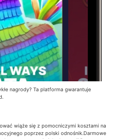
kłe nagrody? Ta platforma gwarantuje
d.
ptować wiąże się z pomocniczymi kosztami na
mocyjnego poprzez polski odnośnik.Darmowe