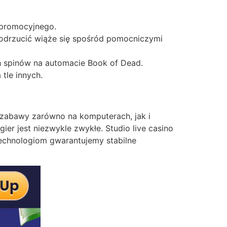
 promocyjnego.
k odrzucić wiąże się spośród pomocniczymi
 spinów na automacie Book of Dead.
tle innych.
 zabawy zarówno na komputerach, jak i
er jest niezwykle zwykłe. Studio live casino
technologiom gwarantujemy stabilne