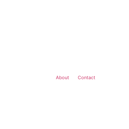
About
Contact