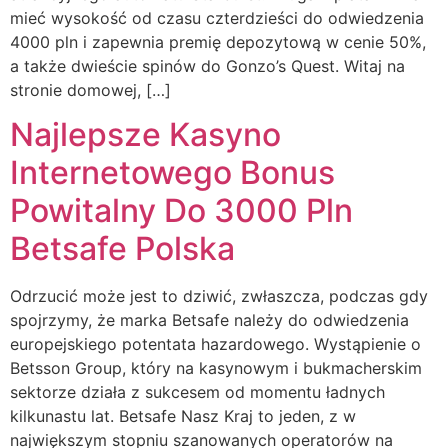
mieć wysokość od czasu czterdzieści do odwiedzenia
4000 pln i zapewnia premię depozytową w cenie 50%,
a także dwieście spinów do Gonzo’s Quest. Witaj na
stronie domowej, […]
Najlepsze Kasyno
Internetowego Bonus
Powitalny Do 3000 Pln
Betsafe Polska
Odrzucić może jest to dziwić, zwłaszcza, podczas gdy
spojrzymy, że marka Betsafe należy do odwiedzenia
europejskiego potentata hazardowego. Wystąpienie o
Betsson Group, który na kasynowym i bukmacherskim
sektorze działa z sukcesem od momentu ładnych
kilkunastu lat. Betsafe Nasz Kraj to jeden, z w
największym stopniu szanowanych operatorów na