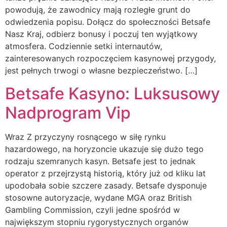
powodują, że zawodnicy mają rozległe grunt do
odwiedzenia popisu. Dołącz do społeczności Betsafe
Nasz Kraj, odbierz bonusy i poczuj ten wyjątkowy
atmosfera. Codziennie setki internautów,
zainteresowanych rozpoczęciem kasynowej przygody,
jest pełnych trwogi o własne bezpieczeństwo. […]
Betsafe Kasyno: Luksusowy
Nadprogram Vip
Wraz Z przyczyny rosnącego w siłę rynku
hazardowego, na horyzoncie ukazuje się dużo tego
rodzaju szemranych kasyn. Betsafe jest to jednak
operator z przejrzystą historią, który już od kliku lat
upodobała sobie szczere zasady. Betsafe dysponuje
stosowne autoryzacje, wydane MGA oraz British
Gambling Commission, czyli jedne spośród w
największym stopniu rygorystycznych organów