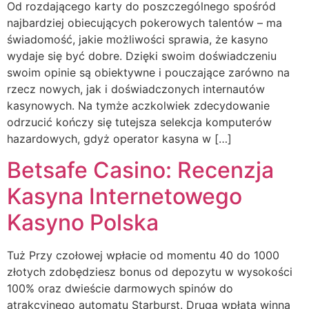
Od rozdającego karty do poszczególnego spośród
najbardziej obiecujących pokerowych talentów – ma
świadomość, jakie możliwości sprawia, że ​​kasyno
wydaje się być dobre. Dzięki swoim doświadczeniu
swoim opinie są obiektywne i pouczające zarówno na
rzecz nowych, jak i doświadczonych internautów
kasynowych. Na tymże aczkolwiek zdecydowanie
odrzucić kończy się tutejsza selekcja komputerów
hazardowych, gdyż operator kasyna w […]
Betsafe Casino: Recenzja
Kasyna Internetowego
Kasyno Polska
Tuż Przy czołowej wpłacie od momentu 40 do 1000
złotych zdobędziesz bonus od depozytu w wysokości
100% oraz dwieście darmowych spinów do
atrakcyjnego automatu Starburst. Druga wpłata winna