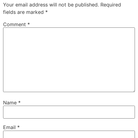
Your email address will not be published.
Required
fields are marked
*
Comment
*
Name
*
Email
*