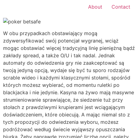
About
Contact
W obu przypadkach obstawiający mogą
zdywersyfikować swój potencjał wygranej, wciąż
mogąc obstawiać więcej tradycyjną linię pieniężną bądź
zakłady spread, a także O/U i tak nadal. Jednak
automaty do odwiedzenia gry nie zaakceptować są
twoją jedyną opcją, wydaje się być tu sporo rodzajów
scrable wideo i każdymi klasycznymi stołami, spośród
których możesz wybierać, od momentu ruletki po
blackjacka i nie jedynie. Kasyna na żywo mają masywne
strumieniowanie sprawiające, że siedzenie tuż przy
stołach z prawdziwymi krupierami jest wciągającym
doświadczeniem, które obiecują. A mając niemal sto z
tych propozycji do odwiedzenia wyboru, możesz
podróżować według świecie wyjąwszy opuszczania
biurka. Żeby naprawdę zrozumieć liczbę opcji, należy