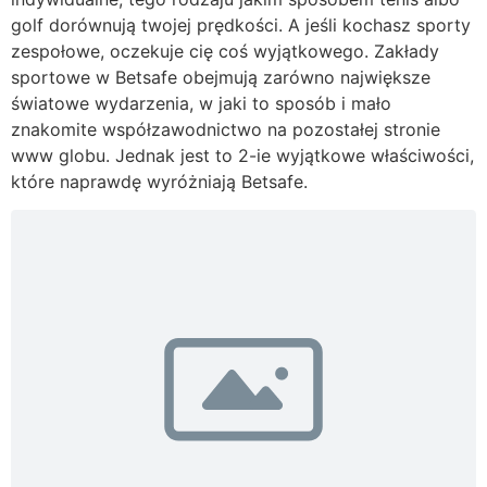
golf dorównują twojej prędkości. A jeśli kochasz sporty
zespołowe, oczekuje cię coś wyjątkowego. Zakłady
sportowe w Betsafe obejmują zarówno największe
światowe wydarzenia, w jaki to sposób i mało
znakomite współzawodnictwo na pozostałej stronie
www globu. Jednak jest to 2-ie wyjątkowe właściwości,
które naprawdę wyróżniają Betsafe.