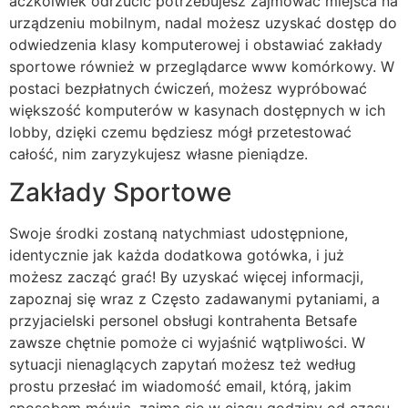
aczkolwiek odrzucić potrzebujesz zajmować miejsca na
urządzeniu mobilnym, nadal możesz uzyskać dostęp do
odwiedzenia klasy komputerowej i obstawiać zakłady
sportowe również w przeglądarce www komórkowy. W
postaci bezpłatnych ćwiczeń, możesz wypróbować
większość komputerów w kasynach dostępnych w ich
lobby, dzięki czemu będziesz mógł przetestować
całość, nim zaryzykujesz własne pieniądze.
Zakłady Sportowe
Swoje środki zostaną natychmiast udostępnione,
identycznie jak każda dodatkowa gotówka, i już
możesz zacząć grać! By uzyskać więcej informacji,
zapoznaj się wraz z Często zadawanymi pytaniami, a
przyjacielski personel obsługi kontrahenta Betsafe
zawsze chętnie pomoże ci wyjaśnić wątpliwości. W
sytuacji nienaglących zapytań możesz też według
prostu przesłać im wiadomość email, którą, jakim