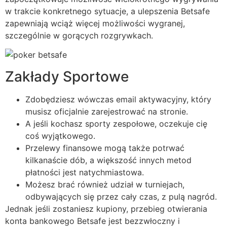
w trakcie konkretnego sytuacje, a ulepszenia Betsafe
zapewniają wciąż więcej możliwości wygranej,
szczególnie w gorących rozgrywkach.
Zakłady Sportowe
Zdobędziesz wówczas email aktywacyjny, który
musisz oficjalnie zarejestrować na stronie.
A jeśli kochasz sporty zespołowe, oczekuje cię
coś wyjątkowego.
Przelewy finansowe mogą także potrwać
kilkanaście dób, a większość innych metod
płatności jest natychmiastowa.
Możesz brać również udział w turniejach,
odbywających się przez cały czas, z pulą nagród.
Jednak jeśli zostaniesz kupiony, przebieg otwierania
konta bankowego Betsafe jest bezzwłoczny i