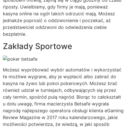
sposobem mówią, zajmą się w ciągu godziny od czasu
riposty. Uwielbiamy, gdy firmy je mają, ponieważ
kasyna online na ogół takich odrzucić mają. Możesz
jednakże poprosić o oddzwonienie i poczekać, aż
przedstawiciel oddzwoni do odwiedzenia ciebie
bezpłatnie.
Zakłady Sportowe
Możesz wypróbować wybór automatów i wykorzystać
te możliwe wygrane, aby je wypłacić albo zabrać do
kasyna na żywo lub pokoi pokerowych. Możesz brać
również udział w turniejach, odbywających się przez
cały termin, spośród pulą nagród. Biorąc to całokształt
u dołu uwagę, firma macierzysta Betsafe wygrała
nagrodę najlepszego operatora obsługi klienta eGaming
Review Magazine w 2017 roku kalendarzowego, jakie
możliwości potwierdza, że wiedzą, w jaki sposób