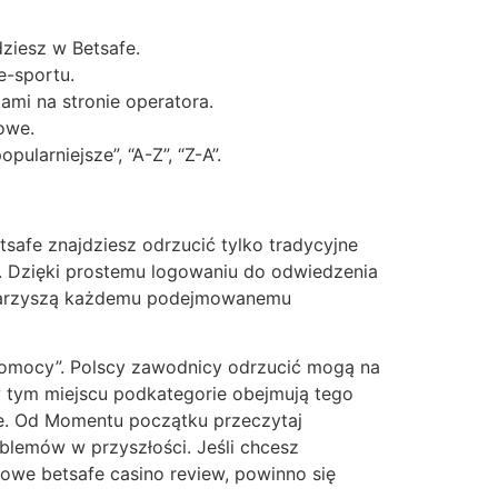
dziesz w Betsafe.
e-sportu.
mi na stronie operatora.
owe.
larniejsze”, “A-Z”, “Z-A”.
afe znajdziesz odrzucić tylko tradycyjne
. Dzięki prostemu logowaniu do odwiedzenia
towarzyszą każdemu podejmowanemu
pomocy”. Polscy zawodnicy odrzucić mogą na
 tym miejscu podkategorie obejmują tego
nie. Od Momentu początku przeczytaj
lemów w przyszłości. Jeśli chcesz
howe betsafe casino review, powinno się