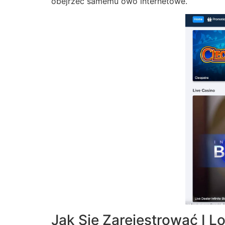
obejrzeć samemu owo internetowe.
Jak Się Zarejestrować I 