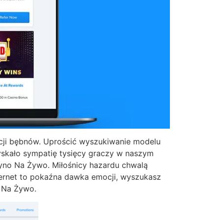
acji bębnów. Uprościć wyszukiwanie modelu
skało sympatię tysięcy graczy w naszym
syno Na Żywo. Miłośnicy hazardu chwalą
nternet to pokaźna dawka emocji, wyszukasz
o Na Żywo.