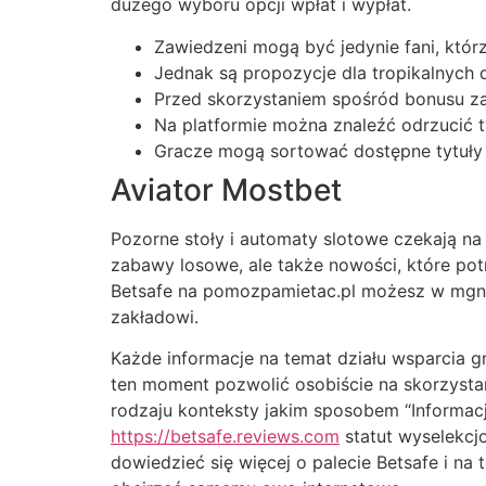
dużego wyboru opcji wpłat i wypłat.
Zawiedzeni mogą być jedynie fani, któr
Jednak są propozycje dla tropikalnych d
Przed skorzystaniem spośród bonusu za
Na platformie można znaleźć odrzucić t
Gracze mogą sortować dostępne tytuły we
Aviator Mostbet
Pozorne stoły i automaty slotowe czekają n
zabawy losowe, ale także nowości, które po
Betsafe na pomozpamietac.pl możesz w mgni
zakładowi.
Każde informacje na temat działu wsparcia
ten moment pozwolić osobiście na skorzysta
rodzaju konteksty jakim sposobem “Informacj
https://betsafe.reviews.com
statut wyselekcj
dowiedzieć się więcej o palecie Betsafe i na