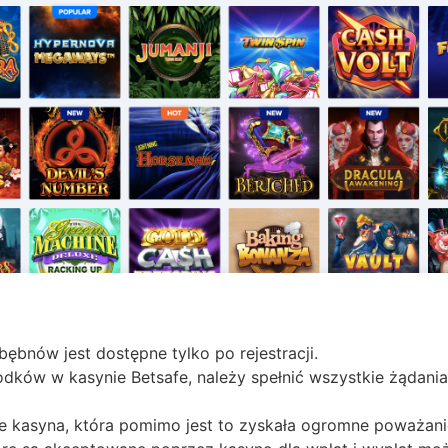
bębnów jest dostępne tylko po rejestracji.
ków w kasynie Betsafe, należy spełnić wszystkie żądania 
e kasyna, która pomimo jest to zyskała ogromne poważani