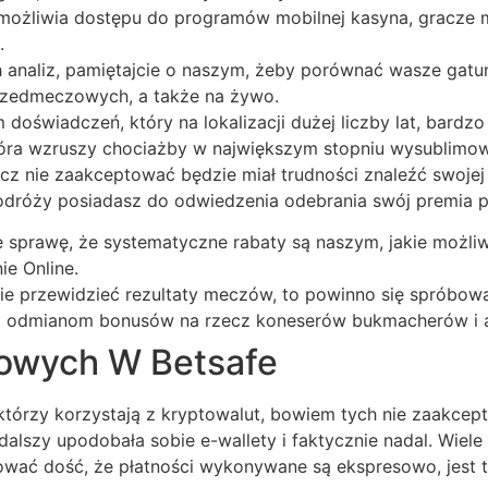
umożliwia dostępu do programów mobilnej kasyna, gracze m
.
 analiz, pamiętajcie o naszym, żeby porównać wasze gatun
rzedmeczowych, a także na żywo.
oświadczeń, który na lokalizacji dużej liczby lat, bardzo
tóra wzruszy chociażby w największym stopniu wysublimo
cz nie zaakceptować będzie miał trudności znaleźć swojej
odróży posiadasz do odwiedzenia odebrania swój premia p
e sprawę, że systematyczne rabaty są naszym, jakie możl
e Online.
tanie przewidzieć rezultaty meczów, to powinno się spróbow
im odmianom bonusów na rzecz koneserów bukmacherów i 
owych W Betsafe
órzy korzystają z kryptowalut, bowiem tych nie zaakcept
dalszy upodobała sobie e-wallety i faktycznie nadal. Wi
ować dość, że płatności wykonywane są ekspresowo, jest