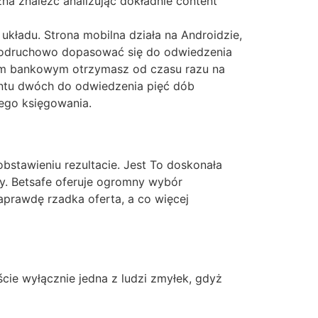
na znaleźć analizując dokładnie content
układu. Strona mobilna działa na Androidzie,
ią odruchowo dopasować się do odwiedzenia
wem bankowym otrzymasz od czasu razu na
ntu dwóch do odwiedzenia pięć dób
ego księgowania.
bstawieniu rezultacie. Jest To doskonała
zy. Betsafe oferuje ogromny wybór
aprawdę rzadka oferta, a co więcej
cie wyłącznie jedna z ludzi zmyłek, gdyż