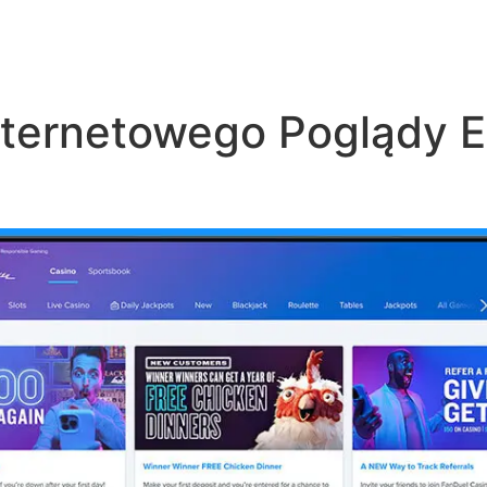
nternetowego Poglądy E