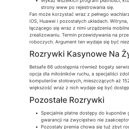
Wykaz wszelkich program płatności, któ
strony www po rejestrowania się.
Fan może korzystać wraz z pełnego wachlarza
iOS, Huawei i pozostałych układach. Witryna
łączącego się wraz z nimi urządzenia mobil
zrealizowaniu. Termin przewidywania na pr
roboczych. Argument ten wydaje się być nie
Rozrywki Kasynowe Na Ży
Betsafe 66 udostępnia również bogaty serwis
opcja dla miłośników ruchu, a specjaliści z
komputerów stołowych, mieszczących aż 152 t
większość wraz z nich wydaje się być dostęp
Pozostałe Rozrywki
Specjalnie płatne dostępy do kuponów g
gwarancji na zwycięstwo nie zaakceptow
Pozostały premia chowa się tuż zbyt ro