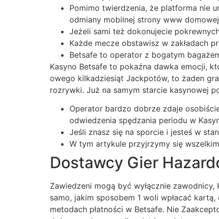
Pomimo twierdzenia, że platforma nie 
odmiany mobilnej strony www domowej
Jeżeli sami też dokonujecie pokrewnych
Każde mecze obstawisz w zakładach p
Betsafe to operator z bogatym bagażem d
Kasyno Betsafe to pokaźna dawka emocji, k
owego kilkadziesiąt Jackpotów, to żaden gra
rozrywki. Już na samym starcie kasynowej p
Operator bardzo dobrze zdaje osobiści
odwiedzenia spędzania periodu w Kasyni
Jeśli znasz się na sporcie i jesteś w s
W tym artykule przyjrzymy się wszelk
Dostawcy Gier Hazard
Zawiedzeni mogą być wyłącznie zawodnicy, kt
samo, jakim sposobem 1 woli wpłacać kartą, 
metodach płatności w Betsafe. Nie Zaakcept