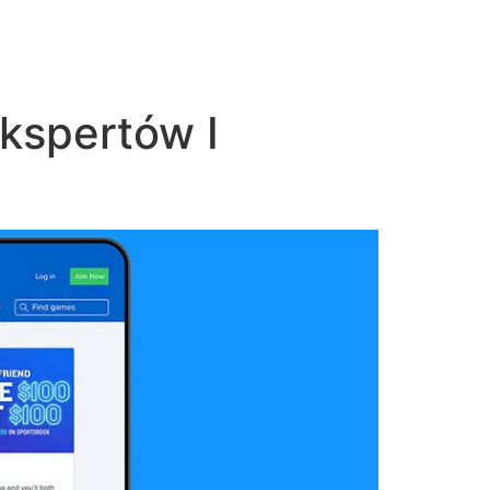
kspertów I