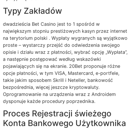
Typy Zakładów
dwadzieścia Bet Casino jest to 1 spośród w
największym stopniu prestiżowych kasyn przez internet
na terytorium polski . Wypłaty wygranych są wyjątkowo
proste – wystarczy przejść do odwiedzenia swojego
opisie i działu wraz z płatności, wybrać opcję „Wypłata”,
a następnie postępować według wskazówki
pojawiających się na ekranie. 20Bet proponuje różne
opcje płatności, w tym VISA, Mastercard, e-portfele,
takie jakim sposobem Skrill i Neteller, bankowość
bezpośrednia, więcej jeszcze kryptowaluty.
Oprogramowanie na urządzenia wraz z Androidem
dysponuje każde procedury poprzednika.
Proces Rejestracji świeżego
Konta Bankowego Użytkownika