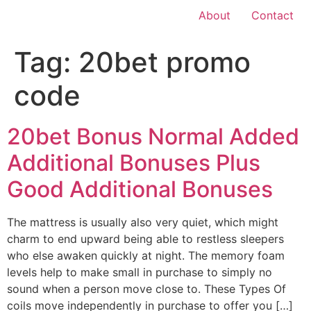
About
Contact
Tag:
20bet promo
code
20bet Bonus Normal Added
Additional Bonuses Plus
Good Additional Bonuses
The mattress is usually also very quiet, which might
charm to end upward being able to restless sleepers
who else awaken quickly at night. The memory foam
levels help to make small in purchase to simply no
sound when a person move close to. These Types Of
coils move independently in purchase to offer you […]