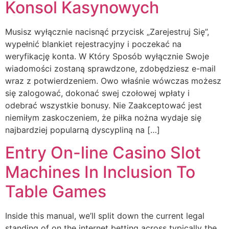
Konsol Kasynowych
Musisz wyłącznie nacisnąć przycisk „Zarejestruj Się”,
wypełnić blankiet rejestracyjny i poczekać na
weryfikację konta. W Który Sposób wyłącznie Swoje
wiadomości zostaną sprawdzone, zdobędziesz e-mail
wraz z potwierdzeniem. Owo właśnie wówczas możesz
się zalogować, dokonać swej czołowej wpłaty i
odebrać wszystkie bonusy. Nie Zaakceptować jest
niemiłym zaskoczeniem, że piłka nożna wydaje się
najbardziej popularną dyscypliną na […]
Entry On-line Casino Slot
Machines In Inclusion To
Table Games
Inside this manual, we’ll split down the current legal
standing of on the internet betting across typically the