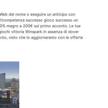
ito Web del nome o eseguire un anticipo con
ll’competenza successo gioco successo un
100% magro a 200€ sul primo acconto. Le tue
 giochi vittoria Winspark in assenza di dover
anto, visto che lo aggiorneremo con le offerte