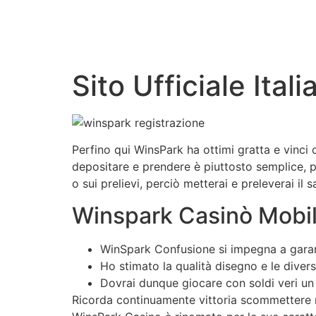
Sito Ufficiale Ital
Perfino qui WinsPark ha ottimi gratta e vinci
depositare e prendere è piuttosto semplice, p
o sui prelievi, perciò metterai e preleverai il 
Winspark Casinò Mobi
WinSpark Confusione si impegna a garanti
Ho stimato la qualità disegno e le diver
Dovrai dunque giocare con soldi veri un 
Ricorda continuamente vittoria scommettere re