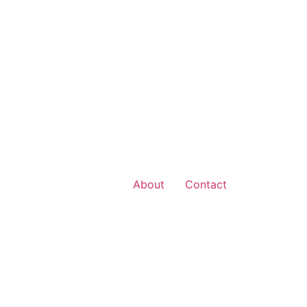
About
Contact