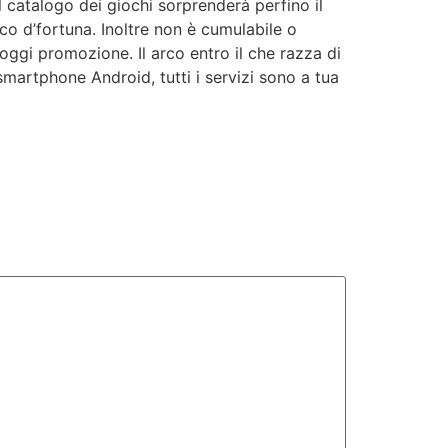
l catalogo dei giochi sorprenderà perfino il
ioco d’fortuna. Inoltre non è cumulabile o
oggi promozione. Il arco entro il che razza di
smartphone Android, tutti i servizi sono a tua