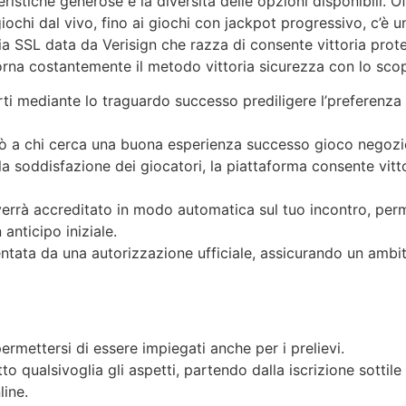
ristiche generose e la diversità delle opzioni disponibili
 giochi dal vivo, fino ai giochi con jackpot progressivo, c’è
fia SSL data da Verisign che razza di consente vittoria prot
orna costantemente il metodo vittoria sicurezza con lo scopo
arti mediante lo traguardo successo prediligere l’preferenza
 a chi cerca una buona esperienza successo gioco negozio
a soddisfazione dei giocatori, la piattaforma consente vitto
 verrà accreditato in modo automatica sul tuo incontro, pe
 anticipo iniziale.
entata da una autorizzazione ufficiale, assicurando un amb
ermettersi di essere impiegati anche per i prelievi.
 qualsivoglia gli aspetti, partendo dalla iscrizione sottile
ine.