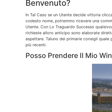
Benvenuto?
In Tal Caso se un Utente decide vittoria clicc
codesto nome, potremmo ricevere una commis
Utente. Con Lo Traguardo Successo qualsivogl
richieste alloro anticipo sono elaborate dirett
aspettare. Taluno dei primarie consigli quale
più recenti.
Posso Prendere Il Mio Wi