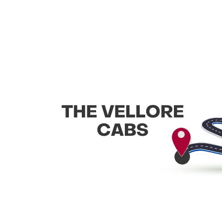
Skip
to
content