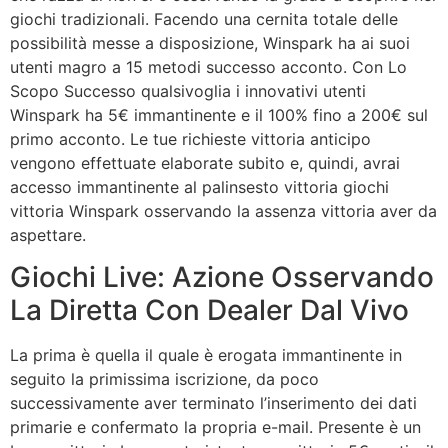
giochi tradizionali. Facendo una cernita totale delle
possibilità messe a disposizione, Winspark ha ai suoi
utenti magro a 15 metodi successo acconto. Con Lo
Scopo Successo qualsivoglia i innovativi utenti
Winspark ha 5€ immantinente e il 100% fino a 200€ sul
primo acconto. Le tue richieste vittoria anticipo
vengono effettuate elaborate subito e, quindi, avrai
accesso immantinente al palinsesto vittoria giochi
vittoria Winspark osservando la assenza vittoria aver da
aspettare.
Giochi Live: Azione Osservando
La Diretta Con Dealer Dal Vivo
La prima è quella il quale è erogata immantinente in
seguito la primissima iscrizione, da poco
successivamente aver terminato l’inserimento dei dati
primarie e confermato la propria e-mail. Presente è un