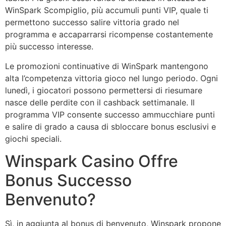
WinSpark Scompiglio, più accumuli punti VIP, quale ti
permettono successo salire vittoria grado nel
programma e accaparrarsi ricompense costantemente
più successo interesse.
Le promozioni continuative di WinSpark mantengono
alta l’competenza vittoria gioco nel lungo periodo. Ogni
lunedì, i giocatori possono permettersi di riesumare
nasce delle perdite con il cashback settimanale. Il
programma VIP consente successo ammucchiare punti
e salire di grado a causa di sbloccare bonus esclusivi e
giochi speciali.
Winspark Casino Offre
Bonus Successo
Benvenuto?
Sì, in aggiunta al bonus di benvenuto, Winspark propone