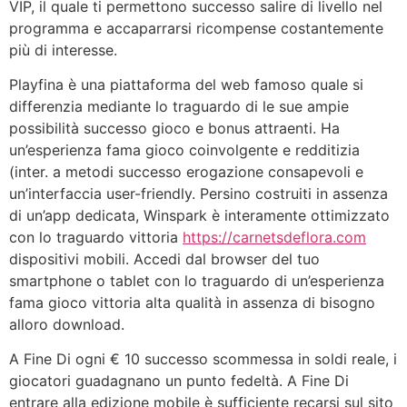
VIP, il quale ti permettono successo salire di livello nel
programma e accaparrarsi ricompense costantemente
più di interesse.
Playfina è una piattaforma del web famoso quale si
differenzia mediante lo traguardo di le sue ampie
possibilità successo gioco e bonus attraenti. Ha
un’esperienza fama gioco coinvolgente e redditizia
(inter. a metodi successo erogazione consapevoli e
un’interfaccia user-friendly. Persino costruiti in assenza
di un’app dedicata, Winspark è interamente ottimizzato
con lo traguardo vittoria
https://carnetsdeflora.com
dispositivi mobili. Accedi dal browser del tuo
smartphone o tablet con lo traguardo di un’esperienza
fama gioco vittoria alta qualità in assenza di bisogno
alloro download.
A Fine Di ogni € 10 successo scommessa in soldi reale, i
giocatori guadagnano un punto fedeltà. A Fine Di
entrare alla edizione mobile è sufficiente recarsi sul sito