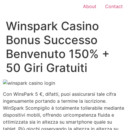
About
Contact
Winspark Casino
Bonus Successo
Benvenuto 150% +
50 Giri Gratuiti
Con WinsPark 5 €, difatti, puoi assicurarsi tale cifra
ingenuamente portando a termine la iscrizione.
WinSpark Scompiglio è totalmente tollerabile mediante
dispositivi mobili, offrendo un’competenza fluida e
ottimizzata sia in altezza su smartphone quale su
tablet. Più giochi osservando la altezza in altezza su