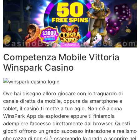
Competenza Mobile Vittoria
Winspark Casino
Ove hai disegno alloro giocare con lo traguardo di
canale diretta da mobile, oppure da smartphone e
tablet, il casinò ti mette a tuo agio. Non c’è alcuna
WinsPark App da esplodere eppure ti finiamola
adempiere l’accesso direttamente dal browser. Questi
giochi offrono un grado successo interazione e realismo
che razza di non si è osservando la grado a scoprire nei