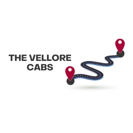
Skip
to
content