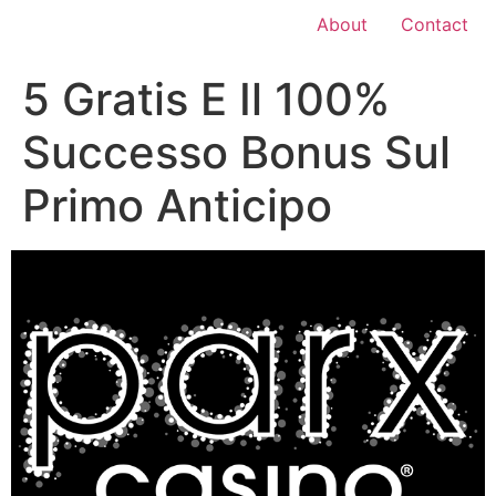
About
Contact
5 Gratis E Il 100%
Successo Bonus Sul
Primo Anticipo