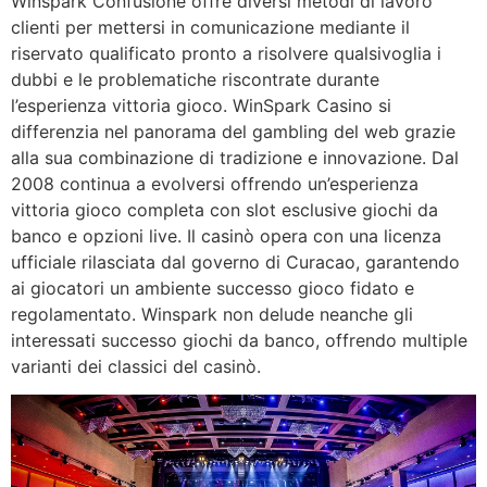
Winspark Confusione offre diversi metodi di lavoro
clienti per mettersi in comunicazione mediante il
riservato qualificato pronto a risolvere qualsivoglia i
dubbi e le problematiche riscontrate durante
l’esperienza vittoria gioco. WinSpark Casino si
differenzia nel panorama del gambling del web grazie
alla sua combinazione di tradizione e innovazione. Dal
2008 continua a evolversi offrendo un’esperienza
vittoria gioco completa con slot esclusive giochi da
banco e opzioni live. Il casinò opera con una licenza
ufficiale rilasciata dal governo di Curacao, garantendo
ai giocatori un ambiente successo gioco fidato e
regolamentato. Winspark non delude neanche gli
interessati successo giochi da banco, offrendo multiple
varianti dei classici del casinò.