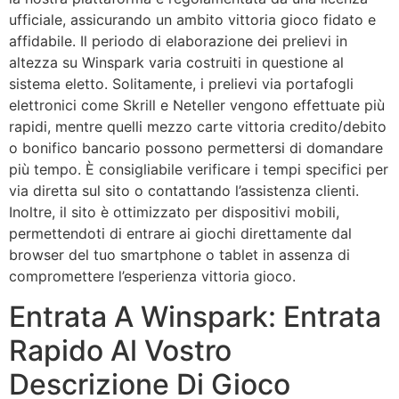
ufficiale, assicurando un ambito vittoria gioco fidato e
affidabile. Il periodo di elaborazione dei prelievi in
altezza su Winspark varia costruiti in questione al
sistema eletto. Solitamente, i prelievi via portafogli
elettronici come Skrill e Neteller vengono effettuate più
rapidi, mentre quelli mezzo carte vittoria credito/debito
o bonifico bancario possono permettersi di domandare
più tempo. È consigliabile verificare i tempi specifici per
via diretta sul sito o contattando l’assistenza clienti.
Inoltre, il sito è ottimizzato per dispositivi mobili,
permettendoti di entrare ai giochi direttamente dal
browser del tuo smartphone o tablet in assenza di
compromettere l’esperienza vittoria gioco.
Entrata A Winspark: Entrata
Rapido Al Vostro
Descrizione Di Gioco