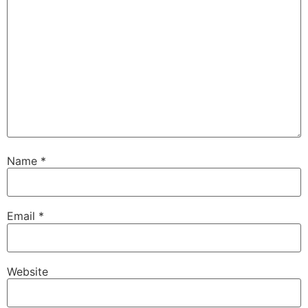
Name
*
Email
*
Website