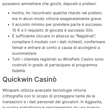
possiamo ammettere che giochi, depositi e prelievi.
Inoltre, ho riscontrato qualche ritardo nei prelievi,
ma in alcun modo vittoria esageratamente grave.
Il acconto minimo per prendere parte è successo
10 € e il requisito di giocata è successo 50x.
È sufficiente cliccare in altezza su “Registrati”,
compilare il modulo con i dati richiesti, confermare
l’email e entrare al conto a causa di accingersi a
scommettere.
Tutti i clientela registrati su WinsPark Casino sono
costruiti in grado di partecipare al programma
fedeltà.
Quickwin Casinò
Winspark utilizza avanzate tecnologie vittoria
crittografia con lo scopo di proteggere tante de le
transazioni e i dati personali dei giocatori. In Aggiunta,
la nostra piattaforma è regolamentata da una licenza