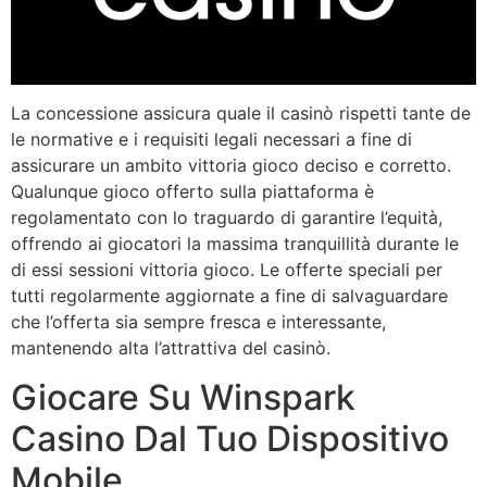
La concessione assicura quale il casinò rispetti tante de
le normative e i requisiti legali necessari a fine di
assicurare un ambito vittoria gioco deciso e corretto.
Qualunque gioco offerto sulla piattaforma è
regolamentato con lo traguardo di garantire l’equità,
offrendo ai giocatori la massima tranquillità durante le
di essi sessioni vittoria gioco. Le offerte speciali per
tutti regolarmente aggiornate a fine di salvaguardare
che l’offerta sia sempre fresca e interessante,
mantenendo alta l’attrattiva del casinò.
Giocare Su Winspark
Casino Dal Tuo Dispositivo
Mobile