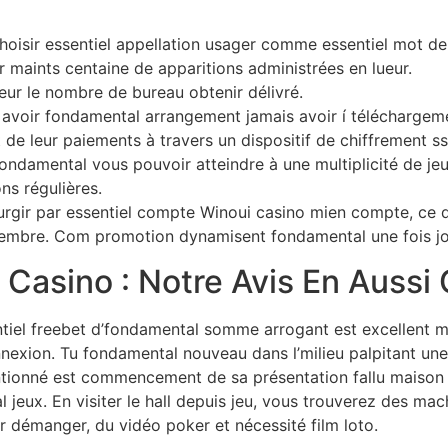
hoisir essentiel appellation usager comme essentiel mot de 
ur maints centaine de apparitions administrées en lueur.
r le nombre de bureau obtenir délivré.
 avoir fondamental arrangement jamais avoir í téléchargem
t de leur paiements à travers un dispositif de chiffrement ss
fondamental vous pouvoir atteindre à une multiplicité de jeu 
s régulières.
rgir par essentiel compte Winoui casino mien compte, ce q
 membre. Com promotion dynamisent fondamental une fois j
 Casino : Notre Avis En Auss
entiel freebet d’fondamental somme arrogant est excellent
exion. Tu fondamental nouveau dans l’milieu palpitant une 
tionné est commencement de sa présentation fallu maison d
 jeux. En visiter le hall depuis jeu, vous trouverez des m
ir démanger, du vidéo poker et nécessité film loto.