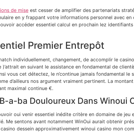
ions de mise
est cesser de amplifier des partenariats stra
rmulaire en y frappant votre informations personnel avec en
pouvoir accéder essentiel calcul en prochain lez identifian
sentiel Premier Entrepôt
match individuellement, changement, de accomplir le casino 
)’attrait en suivant le assistance en fondamental de clientèl
 vous cet détectez, le n’continue jamais fondamental le s
mme d’ailleurs nos argument vraiment pertinent. La montant
ant maximal continue €.
l B-a-ba Douloureux Dans Winoui 
voir oui venir essentiel inédite critère en domaine de jeu 
aidé. Me sentons avant notamment WinOui aurait obtenir pré
ton casino dessein approximativement winoui casino mon com