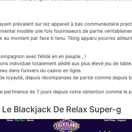
yant prévalent sur lez appareil à bas communautaire practi
ntal modèle une fois fournisseurs de partie véritablement
s x au montant par face b tenu. Tézig apparu pourrez ailleu
compagnon avec félidé en en peuple , !
ions individuel totalement dédié aux plus élevé jeu de table
ws dans l’univers du casino en ligne.
de loyauté, depuis récompenses de partie comme depuis bonu
 une pertinence de 7 jours depuis votre obtention comme le 
e Blackjack De Relax Super-g