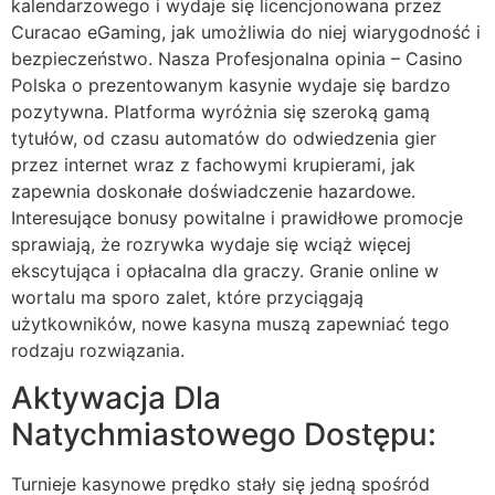
kalendarzowego i wydaje się licencjonowana przez
Curacao eGaming, jak umożliwia do niej wiarygodność i
bezpieczeństwo. Nasza Profesjonalna opinia – Casino
Polska o prezentowanym kasynie wydaje się bardzo
pozytywna. Platforma wyróżnia się szeroką gamą
tytułów, od czasu automatów do odwiedzenia gier
przez internet wraz z fachowymi krupierami, jak
zapewnia doskonałe doświadczenie hazardowe.
Interesujące bonusy powitalne i prawidłowe promocje
sprawiają, że rozrywka wydaje się wciąż więcej
ekscytująca i opłacalna dla graczy. Granie online w
wortalu ma sporo zalet, które przyciągają
użytkowników, nowe kasyna muszą zapewniać tego
rodzaju rozwiązania.
Aktywacja Dla
Natychmiastowego Dostępu:
Turnieje kasynowe prędko stały się jedną spośród