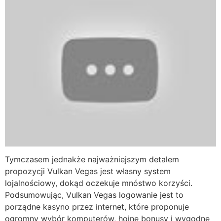
Tymczasem jednakże najważniejszym detalem
propozycji Vulkan Vegas jest własny system
lojalnościowy, dokąd oczekuje mnóstwo korzyści.
Podsumowując, Vulkan Vegas logowanie jest to
porządne kasyno przez internet, które proponuje
ogromny wybór komputerów, hojne bonusy i wygodne