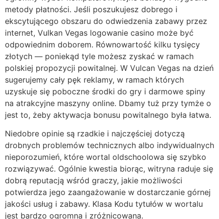
metody płatności. Jeśli poszukujesz dobrego i
ekscytującego obszaru do odwiedzenia zabawy przez
internet, Vulkan Vegas logowanie casino może być
odpowiednim doborem. Równowartość kilku tysięcy
złotych — poniekąd tyle możesz zyskać w ramach
polskiej propozycji powitalnej. W Vulcan Vegas na dzień
sugerujemy cały pęk reklamy, w ramach których
uzyskuje się poboczne środki do gry i darmowe spiny
na atrakcyjne maszyny online. Dbamy tuż przy tymże o
jest to, żeby aktywacja bonusu powitalnego była łatwa.
Niedobre opinie są rzadkie i najczęściej dotyczą
drobnych problemów technicznych albo indywidualnych
nieporozumień, które wortal oldschoolowa się szybko
rozwiązywać. Ogólnie kwestia biorąc, witryna raduje się
dobrą reputacją wśród graczy, jakie możliwości
potwierdza jego zaangażowanie w dostarczanie górnej
jakości usług i zabawy. Klasa Kodu tytułów w wortalu
jest bardzo ogromna i zróżnicowana.