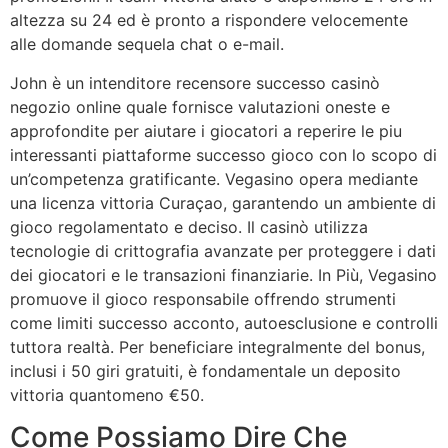
altezza su 24 ed è pronto a rispondere velocemente
alle domande sequela chat o e-mail.
John è un intenditore recensore successo casinò
negozio online quale fornisce valutazioni oneste e
approfondite per aiutare i giocatori a reperire le piu
interessanti piattaforme successo gioco con lo scopo di
un’competenza gratificante. Vegasino opera mediante
una licenza vittoria Curaçao, garantendo un ambiente di
gioco regolamentato e deciso. Il casinò utilizza
tecnologie di crittografia avanzate per proteggere i dati
dei giocatori e le transazioni finanziarie. In Più, Vegasino
promuove il gioco responsabile offrendo strumenti
come limiti successo acconto, autoesclusione e controlli
tuttora realtà. Per beneficiare integralmente del bonus,
inclusi i 50 giri gratuiti, è fondamentale un deposito
vittoria quantomeno €50.
Come Possiamo Dire Che