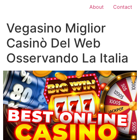
About
Contact
Vegasino Miglior
Casinò Del Web
Osservando La Italia