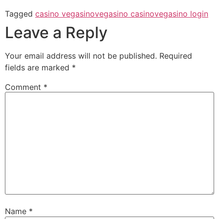
Tagged
casino vegasino
vegasino casino
vegasino login
Leave a Reply
Your email address will not be published.
Required
fields are marked
*
Comment
*
Name
*