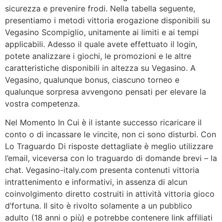
sicurezza e prevenire frodi. Nella tabella seguente,
presentiamo i metodi vittoria erogazione disponibili su
Vegasino Scompiglio, unitamente ai limiti e ai tempi
applicabili. Adesso il quale avete effettuato il login,
potete analizzare i giochi, le promozioni e le altre
caratteristiche disponibili in altezza su Vegasino. A
Vegasino, qualunque bonus, ciascuno torneo e
qualunque sorpresa avvengono pensati per elevare la
vostra competenza.
Nel Momento In Cui è il istante successo ricaricare il
conto o di incassare le vincite, non ci sono disturbi. Con
Lo Traguardo Di risposte dettagliate è meglio utilizzare
l’email, viceversa con lo traguardo di domande brevi – la
chat. Vegasino-italy.com presenta contenuti vittoria
intrattenimento e informativi, in assenza di alcun
coinvolgimento diretto costruiti in attività vittoria gioco
d’fortuna. Il sito è rivolto solamente a un pubblico
adulto (18 anni o più) e potrebbe contenere link affiliati