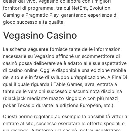
dealer dal vivo. Vegasino collabora con i migliori
fornitori di programma, tra cui NetEnt, Evolution
Gaming e Pragmatic Play, garantendo esperienze di
gioco successo alta qualità.
Vegasino Casino
La schema seguente fornisce tante de le informazioni
necessarie su Vegasino affinché un scommettitore di
casinò possa deliberare se è adatto alle sue aspettative
di casinò online. Oggi è disponibile una edizione mobile
del sito e è in fase di sviluppo un’applicazione. A Fine Di
quel il quale riguarda i Table Games, avrai entrata a
tante de le versioni successo ciascuno nota disciplina
(blackjack mediante mazzo singolo o con più mazzi,
poker Texas o durante la edizione European, etc.).
Questi norme regolano ad esempio la possibilità vittoria
entrare al sito, successo esercitare le offerte speciali e
via dicendo. All’interno del casinò, potrai visualizzare