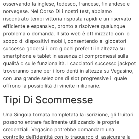
osservando la inglese, tedesco, francese, finlandese e
norvegese. Nel Corso Di i nostri test, abbiamo
riscontrato tempi vittoria risposta rapidi e un riservato
efficiente e espansivo, pronto a risolvere qualunque
problema o domanda. Il sito web è ottimizzato con lo
scopo di dispositivi mobili, consentendo ai giocatori
successo godersi i loro giochi preferiti in altezza su
smartphone e tablet in assenza di compromessi sulla
qualità o sulle funzionalità. I cacciatori successo jackpot
troveranno pane per i loro denti in altezza su Vegasino,
con una grande selezione di slot progressive il quale
offrono la possibilità di vincite milionarie.
Tipi Di Scommesse
Una Singola tornata completata la iscrizione, gli fruitori
possono entrare facilmente utilizzando le proprie
credenziali. Vegasino potrebbe domandare una
controllo dell’identità con lo traguardo di assicurare la